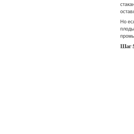
стака
остав
Но ес
плоды
промы
Шаг 5