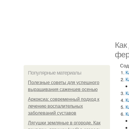
Как
фер
Сод
К
Популярные материалы
К
Полезные советы для успешного
выращивания саженцев осенью
К
Аркоксиа: современный подход к
К
лечению воспалительных
К
заболеваний суставов
К
Лягушки земляные в огороде. Как