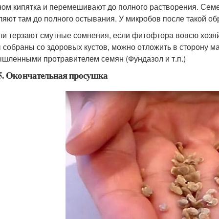
ном кипятка и перемешивают до полного растворения. Сем
ляют там до полного остывания. У микробов после такой об
ли терзают смутные сомнения, если фитофтора вовсю хозяйн
 собраны со здоровых кустов, можно отложить в сторону м
шленными протравителем семян (Фундазол и т.п.)
. Окончательная просушка