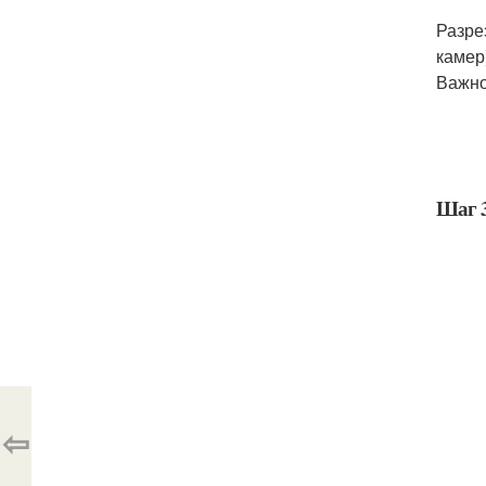
Разре
камер
Важно
Шаг 3
⇦