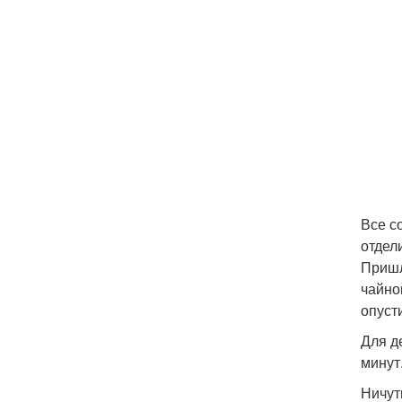
Все с
отдели
Пришл
чайно
опуст
Для д
минут
Ничут