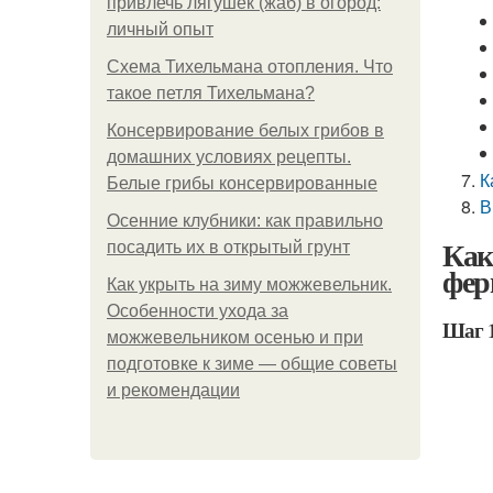
привлечь лягушек (жаб) в огород:
личный опыт
Схема Тихельмана отопления. Что
такое петля Тихельмана?
Консервирование белых грибов в
домашних условиях рецепты.
К
Белые грибы консервированные
В
Осенние клубники: как правильно
Как
посадить их в открытый грунт
фер
Как укрыть на зиму можжевельник.
Особенности ухода за
Шаг 1
можжевельником осенью и при
подготовке к зиме — общие советы
и рекомендации