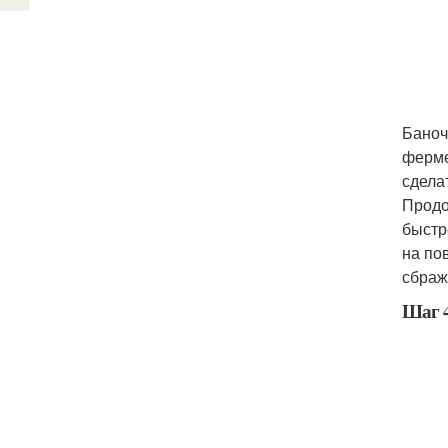
Баноч
ферме
сдела
Продо
быстр
на по
сбраж
Шаг 4