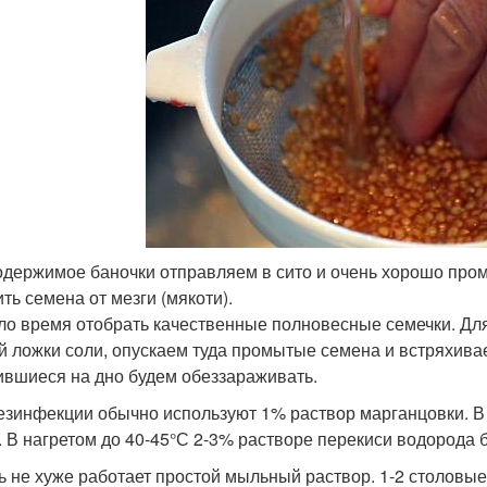
одержимое баночки отправляем в сито и очень хорошо про
ть семена от мезги (мякоти).
о время отобрать качественные полновесные семечки. Для
й ложки соли, опускаем туда промытые семена и встряхива
ившиеся на дно будем обеззараживать.
езинфекции обычно используют 1% раствор марганцовки. 
. В нагретом до 40-45°С 2-3% растворе перекиси водорода б
ь не хуже работает простой мыльный раствор. 1-2 столовы