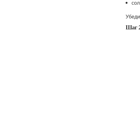
сол
Убеди
Шаг 2