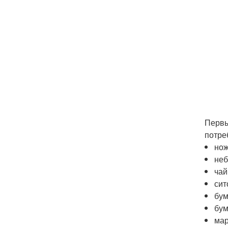
Первы
потре
нож
неб
чай
сит
бум
бум
мар