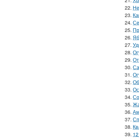
21.
Хр
22.
Не
23.
Ка
24.
Се
25.
Пр
26.
Яб
27.
Уд
28.
Ог
29.
От
30.
Са
31.
Ог
32.
Об
33.
Ос
34.
Со
35.
Жа
36.
Ам
37.
Сп
38.
Кв
39.
12