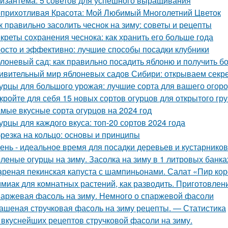
изантема: 5 советов для успешного выращивания
прихотливая Красота: Мой Любимый Многолетний Цветок
к правильно засолить чеснок на зиму: советы и рецепты
креты сохранения чеснока: как хранить его больше года
осто и эффективно: лучшие способы посадки клубники
лоневый сад: как правильно посадить яблоню и получить 
ивительный мир яблоневых садов Сибири: открываем секр
урцы для большого урожая: лучшие сорта для вашего огор
кройте для себя 15 новых сортов огурцов для открытого гр
мые вкусные сорта огурцов на 2024 год
урцы для каждого вкуса: топ-20 сортов 2024 года
резка на кольцо: основы и принципы
ень - идеальное время для посадки деревьев и кустарнико
леные огурцы на зиму. Засолка на зиму в 1 литровых банка
реная пекинская капуста с шампиньонами. Салат «Пир ко
миак для комнатных растений, как разводить. Приготовлени
аржевая фасоль на зиму. Немного о спаржевой фасоли
ашеная стручковая фасоль на зиму рецепты. — Статистика
 вкуснейших рецептов стручковой фасоли на зиму.