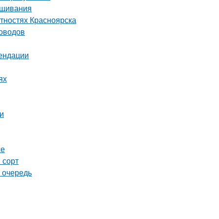
ащивания
тностях Красноярска
доводов
мендации
ях
и
се
 сорт
 очередь