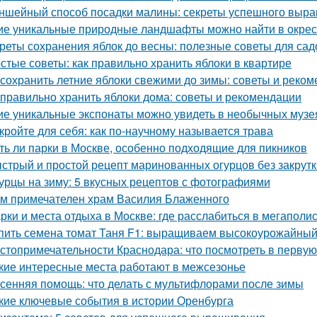
ншейный способ посадки малины: секреты успешного выр
ие уникальные природные ландшафты можно найти в окрес
реты сохранения яблок до весны: полезные советы для са
стые советы: как правильно хранить яблоки в квартире
 сохранить летние яблоки свежими до зимы: советы и реко
 правильно хранить яблоки дома: советы и рекомендации
ие уникальные экспонаты можно увидеть в необычных музе
кройте для себя: как по-научному называется трава
ть ли парки в Москве, особенно подходящие для пикников
стрый и простой рецепт маринованных огурцов без закрутк
урцы на зиму: 5 вкусных рецептов с фотографиями
м примечателен храм Василия Блаженного
рки и места отдыха в Москве: где расслабиться в мегаполи
пить семена томат Таня F1: выращиваем высокоурожайный
стопримечательности Краснодара: что посмотреть в первую
кие интересные места работают в межсезонье
сенняя помощь: что делать с мультифлорами после зимы
кие ключевые события в истории Оренбурга