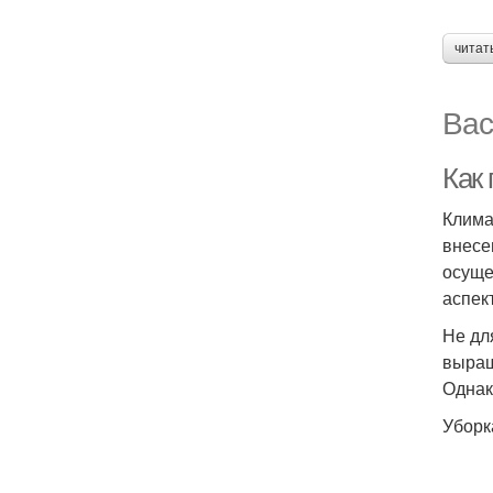
читат
Вас
Как 
Клима
внесе
осуще
аспек
Не дл
выращ
Однак
Уборк