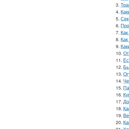
3.
Тра
4.
Как
5.
Сек
6.
Про
7.
Как
8.
Как
9.
Как
10.
От
11.
Ес
12.
Бы
13.
Ог
14.
Че
15.
Па
16.
Ку
17.
До
18.
Ка
19.
Ве
20.
Ка