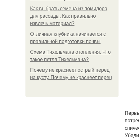
Как выбрать семена из помидора
для рассады. Как правильно
извлечь материал?
Отличная клубника начинается с
правильной подготовки почвы
Схема Тихельмана отопления. Что
такое петля Тихельмана?
Почему не краснеет острый перец
на кусту. Почему не краснеет перец
Первы
потре
спиче
Убеди