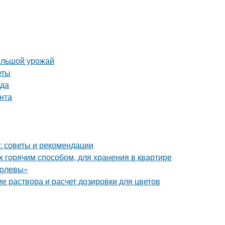
большой урожай
еты
ода
унта
в: советы и рекомендации
х горячим способом, для хранения в квартире
ролевы»
е раствора и расчет дозировки для цветов