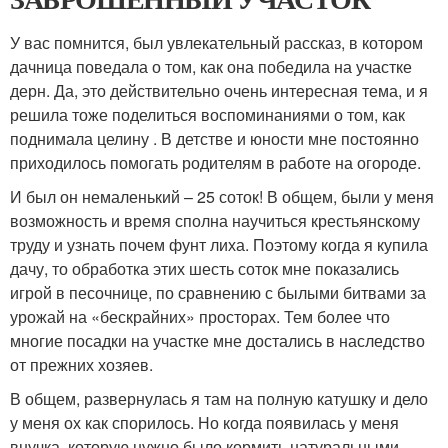
У вас помнится, был увлекательный рассказ, в котором
дачница поведала о том, как она победила на участке
дерн. Да, это действительно очень интересная тема, и я
решила тоже поделиться воспоминаниями о том, как
поднимала целину . В детстве и юности мне постоянно
приходилось помогать родителям в работе на огороде.
И был он немаленький – 25 соток! В общем, были у меня
возможность и время сполна научиться крестьянскому
труду и узнать почем фунт лиха. Поэтому когда я купила
дачу, то обработка этих шесть соток мне показались
игрой в песочнице, по сравнению с былыми битвами за
урожай на «бескрайних» просторах. Тем более что
многие посадки на участке мне достались в наследство
от прежних хозяев.
В общем, развернулась я там на полную катушку и дело
у меня ох как спорилось. Но когда появилась у меня
внучка, которую нужно было кормить натуральными