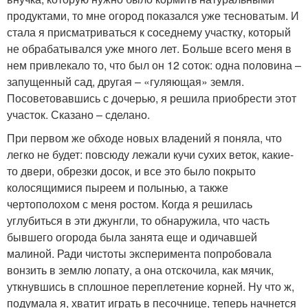
продуктами, то мне огород показался уже тесноватым. И
стала я присматриваться к соседнему участку, который
не обрабатывался уже много лет. Больше всего меня в
нем привлекало то, что был он 12 соток: одна половина –
запущенный сад, другая – «гуляющая» земля.
Посоветовавшись с дочерью, я решила приобрести этот
участок. Сказано – сделано.
При первом же обходе новых владений я поняла, что
легко не будет: повсюду лежали кучи сухих веток, какие-
то двери, обрезки досок, и все это было покрыто
колосящимися пыреем и полынью, а также
чертополохом с меня ростом. Когда я решилась
углубиться в эти джунгли, то обнаружила, что часть
бывшего огорода была занята еще и одичавшей
малиной. Ради чистоты эксперимента попробовала
вонзить в землю лопату, а она отскочила, как мячик,
уткнувшись в сплошное переплетение корней. Ну что ж,
подумала я, хватит играть в песочнице, теперь начнется