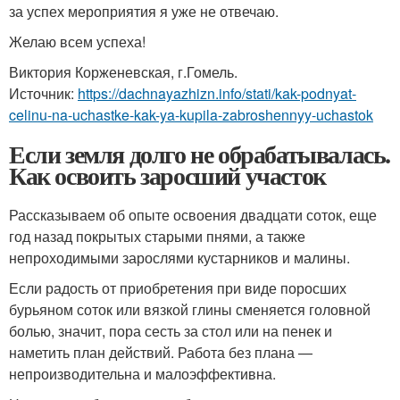
за успех мероприятия я уже не отвечаю.
Желаю всем успеха!
Виктория Корженевская, г.Гомель.
Источник:
https://dachnayazhizn.info/stati/kak-podnyat-
celinu-na-uchastke-kak-ya-kupila-zabroshennyy-uchastok
Если земля долго не обрабатывалась.
Как освоить заросший участок
Рассказываем об опыте освоения двадцати соток, еще
год назад покрытых старыми пнями, а также
непроходимыми зарослями кустарников и малины.
Если радость от приобретения при виде поросших
бурьяном соток или вязкой глины сменяется головной
болью, значит, пора сесть за стол или на пенек и
наметить план действий. Работа без плана —
непроизводительна и малоэффективна.