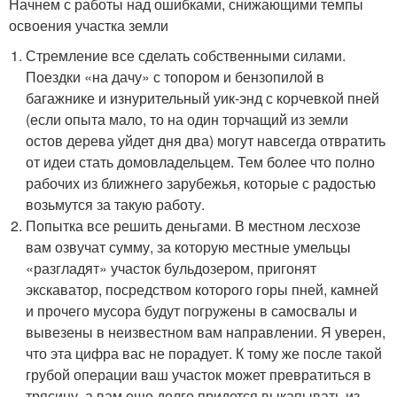
Начнем с работы над ошибками, снижающими темпы
освоения участка земли
Стремление все сделать собственными силами.
Поездки «на дачу» с топором и бензопилой в
багажнике и изнурительный уик-энд с корчевкой пней
(если опыта мало, то на один торчащий из земли
остов дерева уйдет дня два) могут навсегда отвратить
от идеи стать домовладельцем. Тем более что полно
рабочих из ближнего зарубежья, которые с радостью
возьмутся за такую работу.
Попытка все решить деньгами. В местном лесхозе
вам озвучат сумму, за которую местные умельцы
«разгладят» участок бульдозером, пригонят
экскаватор, посредством которого горы пней, камней
и прочего мусора будут погружены в самосвалы и
вывезены в неизвестном вам направлении. Я уверен,
что эта цифра вас не порадует. К тому же после такой
грубой операции ваш участок может превратиться в
трясину, а вам еще долго придется выкапывать из