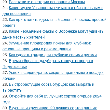
20.
Расскажите о истории основания Москвы
21.
Какие музеи Ульяновска считаются обязательными
для посещения
22.
Как приготовить идеальный соленый чеснок: простой
рецепт
23.
Какие необычные факты о Воронеже могут удивить
даже местных жителей
24.
Улучшение плодородия почвы для клубники:
основные принципы и рекомендации
25.
Как сделать грядки для клубники своими руками
26.
Время сбора: когда убирать тыкву с огорода в
Подмосковье
27.
Успех в садоводстве: секреты правильного посадки
яблони
28.
Быстрорастущие сорта огурцов: как выбрать и
вырастить
29.
Откройте для себя 25 лучших сортов огурцов 2024
года
30.
Вкусные и хрустящие: 20 лучших сортов ранних