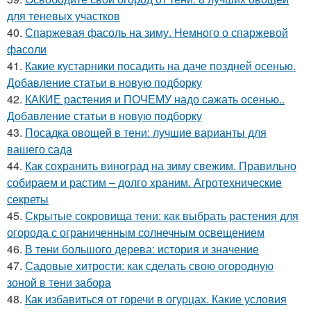
для теневых участков
40.
Спаржевая фасоль на зиму. Немного о спаржевой
фасоли
41.
Какие кустарники посадить на даче поздней осенью.
Добавление статьи в новую подборку
42.
КАКИЕ растения и ПОЧЕМУ надо сажать осенью..
Добавление статьи в новую подборку
43.
Посадка овощей в тени: лучшие варианты для
вашего сада
44.
Как сохранить виноград на зиму свежим. Правильно
собираем и растим – долго храним. Агротехнические
секреты
45.
Скрытые сокровища тени: как выбрать растения для
огорода с ограниченным солнечным освещением
46.
В тени большого дерева: история и значение
47.
Садовые хитрости: как сделать свою огородную
зоной в тени забора
48.
Как избавиться от горечи в огурцах. Какие условия