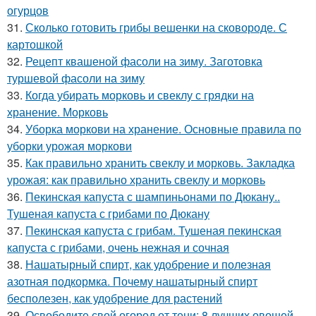
огурцов
31.
Сколько готовить грибы вешенки на сковороде. С
картошкой
32.
Рецепт квашеной фасоли на зиму. Заготовка
туршевой фасоли на зиму
33.
Когда убирать морковь и свеклу с грядки на
хранение. Морковь
34.
Уборка моркови на хранение. Основные правила по
уборки урожая моркови
35.
Как правильно хранить свеклу и морковь. Закладка
урожая: как правильно хранить свеклу и морковь
36.
Пекинская капуста с шампиньонами по Дюкану..
Тушеная капуста с грибами по Дюкану
37.
Пекинская капуста с грибам. Тушеная пекинская
капуста с грибами, очень нежная и сочная
38.
Нашатырный спирт, как удобрение и полезная
азотная подкормка. Почему нашатырный спирт
бесполезен, как удобрение для растений
39.
Освободите свой огород от тени: 8 лучших овощей