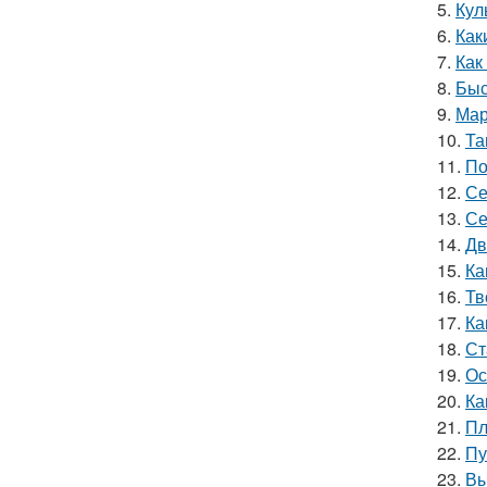
5.
Кул
6.
Как
7.
Как
8.
Быс
9.
Мар
10.
Та
11.
По
12.
Се
13.
Се
14.
Дв
15.
Ка
16.
Тв
17.
Ка
18.
Ст
19.
Ос
20.
Ка
21.
Пл
22.
Пу
23.
Вы