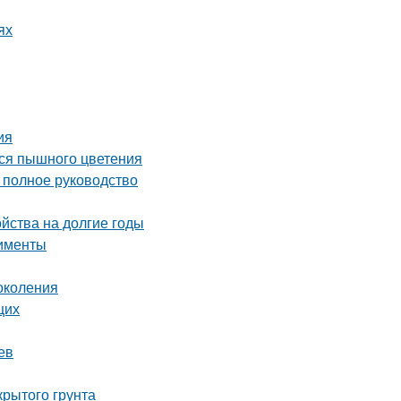
ях
ия
ься пышного цветения
полное руководство
ойства на долгие годы
рименты
околения
щих
ев
крытого грунта