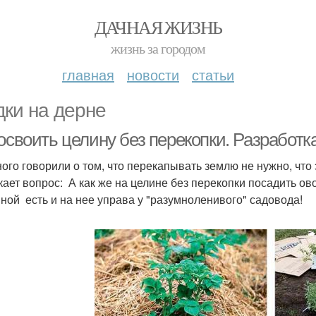
ДАЧНАЯ ЖИЗНЬ
жизнь за городом
главная
новости
статьи
дки на дерне
освоить целину без перекопки. Разработк
ого говорили о том, что перекапывать землю не нужно, что
кает вопрос: ­ А как же на целине без перекопки посадить о
ной ­ есть и на нее управа у "разумно­ленивого" садовода!