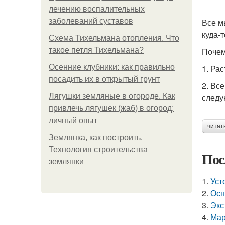
лечению воспалительных
заболеваний суставов
Все м
куда-
Схема Тихельмана отопления. Что
такое петля Тихельмана?
Почем
Осенние клубники: как правильно
1. Рас
посадить их в открытый грунт
2. Вс
Лягушки земляные в огороде. Как
следу
привлечь лягушек (жаб) в огород:
личный опыт
читат
Землянка, как построить.
Технология строительства
Пос
землянки
1.
Уст
2.
Осн
3.
Экс
4.
Мар