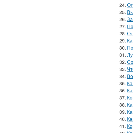
24.
От
25.
Вы
26.
За
27.
По
28.
Ос
29.
Ка
30.
По
31.
Лу
32.
Со
33.
Чт
34.
Во
35.
Ка
36.
Ка
37.
Ко
38.
Ка
39.
Ка
40.
Ка
41.
Ко