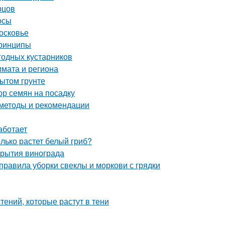
рцов
осы
осковье
принципы
годных кустарников
лимата и региона
ытом грунте
ор семян на посадку
 методы и рекомендации
аботает
олько растет белый гриб?
крытия винограда
 правила уборки свеклы и моркови с грядки
ений, которые растут в тени