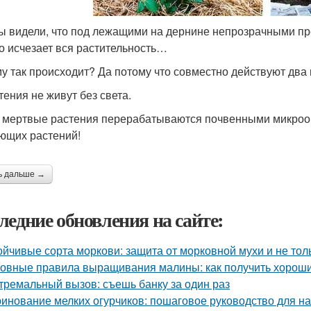
ы видели, что под лежащими на дернине непрозрачными пре
то исчезает вся растительность…
у так происходит? Да потому что совместно действуют два
тения не живут без света.
е мертвые растения перерабатываются почвенными микроо
ющих растений!
ь дальше →
ледние обновления на сайте:
ойчивые сорта моркови: защита от морковной мухи и не тол
овные правила выращивания малины: как получить хорош
тремальный вызов: съешь банку за один раз
инование мелких огурчиков: пошаговое руководство для 