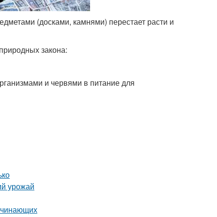
дметами (досками, камнями) перестает расти и
 природных закона:
рганизмами и червями в питание для
ько
ий урожай
начинающих