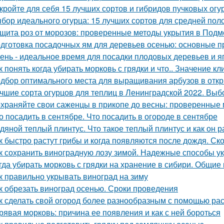
кройте для себя 15 лучших сортов и гибридов пучковых огу
бор идеального огурца: 15 лучших сортов для средней пол
щита роз от морозов: проверенные методы укрытия в Подм
дготовка посадочных ям для деревьев осенью: основные 
ень - идеальное время для посадки плодовых деревьев и я
к понять когда убирать морковь с грядки и что.. Значение к
дбор оптимального места для выращивания арбузов в откр
чшие сорта огурцов для теплиц в Ленинградской 2022. Выб
храняйте свои саженцы в прикопе до весны: проверенные
о посадить в сентябре. Что посадить в огороде в сентябре
дяной теплый плинтус. Что такое теплый плинтус и как он р
к быстро растут грибы и когда появляются после дождя. Ск
к сохранить виноградную лозу зимой. Надежные способы у
гда убирать морковь с грядки на хранение в сибири. Общие
к правильно укрывать виноград на зиму
к обрезать виноград осенью. Сроки проведения
к сделать свой огород более разнообразным с помощью раст
рявая морковь: причина ее появления и как с ней бороться