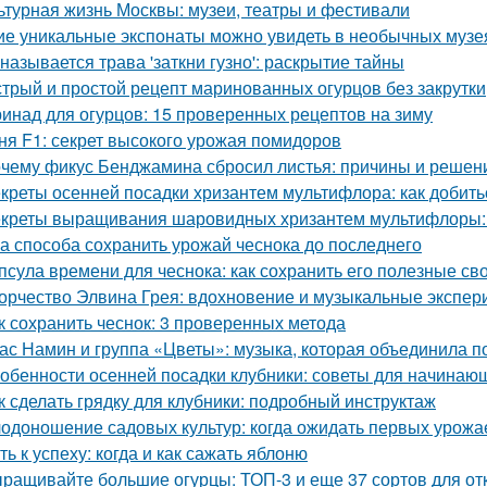
ьтурная жизнь Москвы: музеи, театры и фестивали
ие уникальные экспонаты можно увидеть в необычных музе
 называется трава 'заткни гузно': раскрытие тайны
трый и простой рецепт маринованных огурцов без закрутки
инад для огурцов: 15 проверенных рецептов на зиму
ня F1: секрет высокого урожая помидоров
чему фикус Бенджамина сбросил листья: причины и решен
креты осенней посадки хризантем мультифлора: как добит
креты выращивания шаровидных хризантем мультифлоры: 
а способа сохранить урожай чеснока до последнего
псула времени для чеснока: как сохранить его полезные св
орчество Элвина Грея: вдохновение и музыкальные экспе
к сохранить чеснок: 3 проверенных метода
ас Намин и группа «Цветы»: музыка, которая объединила п
обенности осенней посадки клубники: советы для начинаю
к сделать грядку для клубники: подробный инструктаж
одоношение садовых культур: когда ожидать первых урожа
ть к успеху: когда и как сажать яблоню
ращивайте большие огурцы: ТОП-3 и еще 37 сортов для от