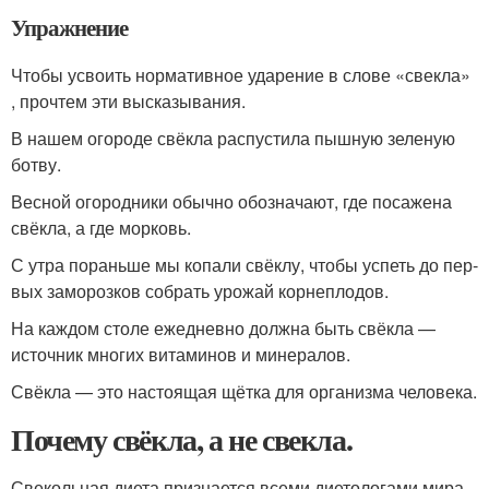
Упражнение
Чтобы усво­ить нор­ма­тив­ное уда­ре­ние в сло­ве «свек­ла»
, про­чтем эти выска­зы­ва­ния.
В нашем ого­ро­де свёк­ла рас­пу­сти­ла пыш­ную зеле­ную
ботву.
Весной ого­род­ни­ки обыч­но обо­зна­ча­ют, где поса­же­на
свёк­ла, а где мор­ковь.
С утра порань­ше мы копа­ли свёк­лу, что­бы успеть до пер­
вых замо­роз­ков собрать уро­жай кор­не­пло­дов.
На каж­дом сто­ле еже­днев­но долж­на быть свёк­ла —
источ­ник мно­гих вита­ми­нов и мине­ра­лов.
Свёкла — это насто­я­щая щёт­ка для орга­низ­ма чело­ве­ка.
Почему свёкла, а не свекла.
Свекольная диета признается всеми диетологами мира