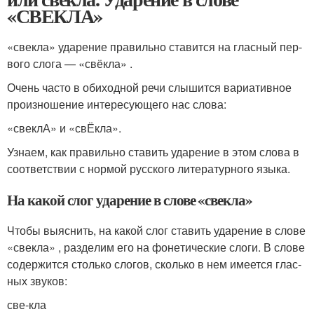
«СВЕКЛА»
«свек­ла» уда­ре­ние пра­виль­но ста­вит­ся на глас­ный пер­
во­го сло­га — «свёк­ла» .
Очень часто в оби­ход­ной речи слы­шит­ся вари­а­тив­ное
про­из­но­ше­ние инте­ре­су­ю­ще­го нас сло­ва:
«свеклА» и «свЁкла».
Узнаем, как пра­виль­но ста­вить уда­ре­ние в этом сло­ва в
соот­вет­ствии с нор­мой рус­ско­го лите­ра­тур­но­го язы­ка.
На какой слог ударение в слове «свекла»
Чтобы выяс­нить, на какой слог ста­вить уда­ре­ние в сло­ве
«свек­ла» , раз­де­лим его на фоне­ти­че­ские сло­ги. В сло­ве
содер­жит­ся столь­ко сло­гов, сколь­ко в нем име­ет­ся глас­
ных зву­ков:
све-кла