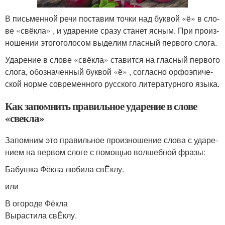
В пись­мен­ной речи поста­вим точ­ки над бук­вой «ё» в сло­
ве «свёк­ла» , и уда­ре­ние сра­зу ста­нет ясным. При про­из­
но­ше­нии это­гоголо­сом выде­лим глас­ный пер­во­го сло­га.
Ударение в сло­ве «свёк­ла» ста­вит­ся на глас­ный пер­во­го
сло­га, обо­зна­чен­ный бук­вой «ё» , соглас­но орфо­эпи­че­
ской нор­ме совре­мен­но­го рус­ско­го лите­ра­тур­но­го язы­ка.
Как запомнить правильное ударение в слове
«свекла»
Запомним это пра­виль­ное про­из­но­ше­ние сло­ва с уда­ре­
ни­ем на пер­вом сло­ге с помо­щью вол­шеб­ной фра­зы:
Бабушка Фёкла люби­ла свЁклу.
или
В ого­ро­де Фёкла
Вырастила свЁклу.