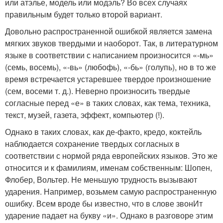
или атэлье, модель или модэль? Во всех случаях
правильным будет только второй вариант.
Довольно распространенной ошибкой является замена
мягких звуков твердыми и наоборот. Так, в литературном
языке в соответствии с написанием произносится «-мь»
(семь, восемь), «-вь» (любофь), «-бь» (голупь), но в то же
время встречается устаревшее твердое произношение
(сем, восем
и т. д.
). Неверно произносить твердые
согласные перед «е» в таких словах, как тема, техника,
текст, музей, газета, эффект, компьютер (!).
Однако в таких словах, как де-факто, кредо, коктейль
наблюдается сохранение твердых согласных в
соответствии с нормой ряда европейских языков. Это же
относится и к фамилиям, именам собственным: Шопен,
Флобер, Вольтер. Не меньшую трудность вызывают
ударения. Например, возьмем самую распространенную
ошибку. Всем вроде бы известно, что в слове звонИт
ударение падает на букву «и». Однако в разговоре этим