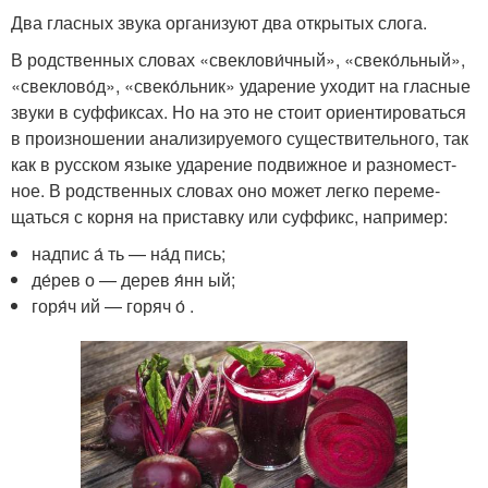
Два глас­ных зву­ка орга­ни­зу­ют два откры­тых сло­га.
В род­ствен­ных сло­вах «свеклови́чный», «свеко́льный»,
«свеклово́д», «свеко́льник» уда­ре­ние ухо­дит на глас­ные
зву­ки в суф­фик­сах. Но на это не сто­ит ори­ен­ти­ро­вать­ся
в про­из­но­ше­нии ана­ли­зи­ру­е­мо­го суще­стви­тель­но­го, так
как в рус­ском язы­ке уда­ре­ние подвиж­ное и раз­но­мест­
ное. В род­ствен­ных сло­вах оно может лег­ко пере­ме­
щать­ся с кор­ня на при­став­ку или суф­фикс, напри­мер:
над­пис а́ ть — на́д пись;
де́рев о — дерев я́нн ый;
горя́ч ий — горяч о́ .