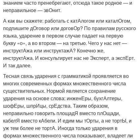
знанием часто пренебрегают, отсюда такое родное — и
неправильное — звОнит.
А как вы скажете: работать с катАлогом или каталОгом,
подпишите дОговор или договОр? По правилам русского
языка, ударение в первом случае падает на первую
букву «о», а во втором — на третью. Чего у нас нет —
инструктАжа или инструктажА? Конечно же,
инструктАжа. И консультирует нас не Эксперт, а экспЕрт.
И так далее.
Тесная связь ударения с грамматикой проявляется во
многих современных формах множественного числа
существительных. Нормой является сохранение
ударения на основе слова: инженЕры, бухгАлтеры,
шофЕры, шпрИцы, срЕдства. Таким образом,
неправильно говорить площадЯ вместо плОщади,
кабелЯ вместо кАбели. И едим мы тОрты, а не тортЫ, и
уж тем более не тортА. Иногда только ударения в
формах множественного числа показывают, владеет ли