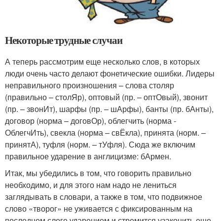
Некоторые трудные случаи
А теперь рассмотрим еще несколько слов, в которых
люди очень часто делают фонетические ошибки. Лидеры
неправильного произношения – слова столяр
(правильно – столЯр), оптовый (пр. – оптОвый), звонит
(пр. – звонИт), шарфы (пр. – шАрфы), банты (пр. бАнты),
договор (норма – договОр), облегчить (норма -
ОблегчИть), свекла (норма – свЁкла), принята (норм. –
принятА), туфля (норм. – тУфля). Сюда же включим
правильное ударение в англицизме: бАрмен.
Итак, мы убедились в том, что говорить правильно
необходимо, и для этого нам надо не лениться
заглядывать в словари, а также в том, что подвижное
слово «творог» не уживается с фиксированным на
последнем слоге ударением и стремится узаконить еще