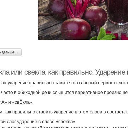
ь дальше →
кла или свекла, как правильно. Ударени
ла» уда­ре­ние пра­виль­но ста­вит­ся на глас­ный пер­во­го сло­г
часто в оби­ход­ной речи слы­шит­ся вари­а­тив­ное про­из­но­ше­н
лА» и «свЁкла».
, как пра­виль­но ста­вить уда­ре­ние в этом сло­ва в соот­вет­ств
кой слог ударение в слове «свекла»