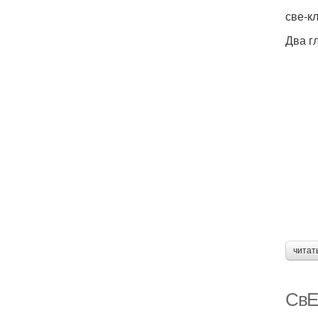
све-к
Два гл
читат
СвЕ