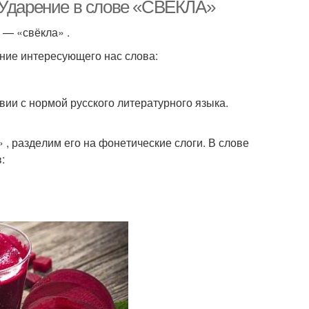
 Ударение в слове «СВЕКЛА»
а — «свёк­ла» .
ие инте­ре­су­ю­ще­го нас сло­ва:
ии с нор­мой рус­ско­го лите­ра­тур­но­го язы­ка.
, раз­де­лим его на фоне­ти­че­ские сло­ги. В сло­ве
в: