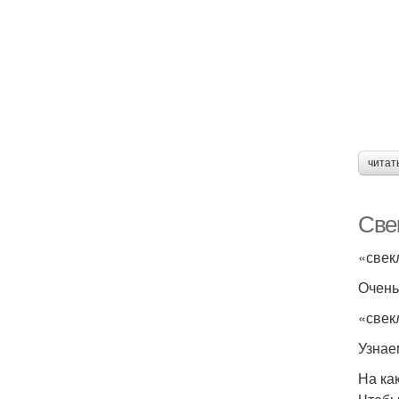
читат
Све
«свек­
Очень 
«свек
Узнаем
На ка