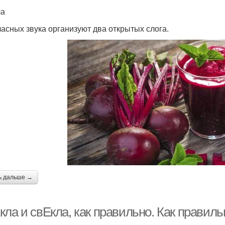
ла
ас­ных зву­ка орга­ни­зу­ют два откры­тых сло­га.
ь дальше →
кла и свЕкла, как правильно. Как правил