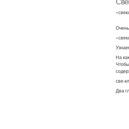
Све
«свек­
Очень 
«свек
Узнаем
На ка
Чтобы 
содер­
све-к
Два гл