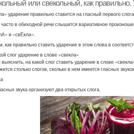
кольный или свекольный, как правильно.
ла» уда­ре­ние пра­виль­но ста­вит­ся на глас­ный пер­во­го сло­г
часто в оби­ход­ной речи слы­шит­ся вари­а­тив­ное про­из­но­ше­н
лА» и «свЁкла».
, как пра­виль­но ста­вить уда­ре­ние в этом сло­ва в соот­вет­ств
кой слог ударение в слове «свекла»
выяс­нить, на какой слог ста­вить уда­ре­ние в сло­ве «свек­ла» 
жит­ся столь­ко сло­гов, сколь­ко в нем име­ет­ся глас­ных зву­ко
ла
ас­ных зву­ка орга­ни­зу­ют два откры­тых сло­га.