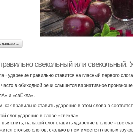
ь дальше →
 правильно свекольный или свекольный.
ла» уда­ре­ние пра­виль­но ста­вит­ся на глас­ный пер­во­го сло­г
часто в оби­ход­ной речи слы­шит­ся вари­а­тив­ное про­из­но­ше­н
лА» и «свЁкла».
, как пра­виль­но ста­вить уда­ре­ние в этом сло­ва в соот­вет­ств
кой слог ударение в слове «свекла»
выяс­нить, на какой слог ста­вить уда­ре­ние в сло­ве «свек­ла» 
жит­ся столь­ко сло­гов, сколь­ко в нем име­ет­ся глас­ных зву­ко