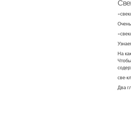
Све
«свек­
Очень 
«свек
Узнаем
На ка
Чтобы 
содер­
све-к
Два гл