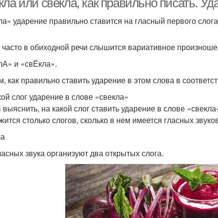
кла или свекла, как правильно писать. У
ла» уда­ре­ние пра­виль­но ста­вит­ся на глас­ный пер­во­го сло­г
часто в оби­ход­ной речи слы­шит­ся вари­а­тив­ное про­из­но­ше­н
лА» и «свЁкла».
, как пра­виль­но ста­вить уда­ре­ние в этом сло­ва в соот­вет­ств
кой слог ударение в слове «свекла»
выяс­нить, на какой слог ста­вить уда­ре­ние в сло­ве «свек­ла» 
жит­ся столь­ко сло­гов, сколь­ко в нем име­ет­ся глас­ных зву­ко
ла
ас­ных зву­ка орга­ни­зу­ют два откры­тых сло­га.