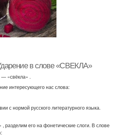
 Ударение в слове «СВЕКЛА»
а — «свёк­ла» .
ие инте­ре­су­ю­ще­го нас сло­ва:
ии с нор­мой рус­ско­го лите­ра­тур­но­го язы­ка.
, раз­де­лим его на фоне­ти­че­ские сло­ги. В сло­ве
в: