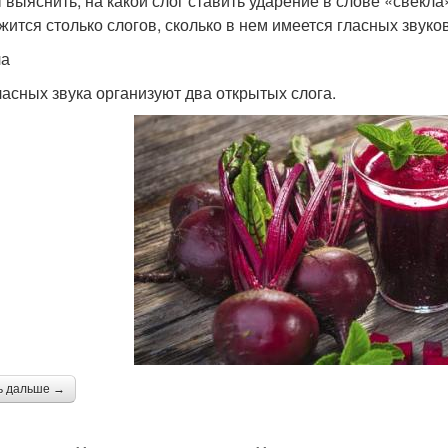
выяс­нить, на какой слог ста­вить уда­ре­ние в сло­ве «свек­ла» 
жит­ся столь­ко сло­гов, сколь­ко в нем име­ет­ся глас­ных зву­ко
ла
ас­ных зву­ка орга­ни­зу­ют два откры­тых сло­га.
ь дальше →