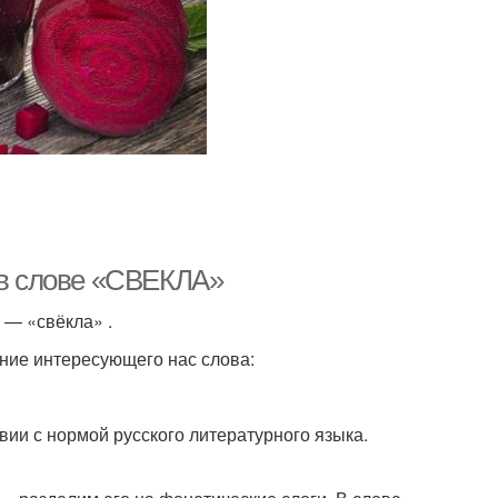
е в слове «СВЕКЛА»
а — «свёк­ла» .
ие инте­ре­су­ю­ще­го нас сло­ва:
ии с нор­мой рус­ско­го лите­ра­тур­но­го язы­ка.