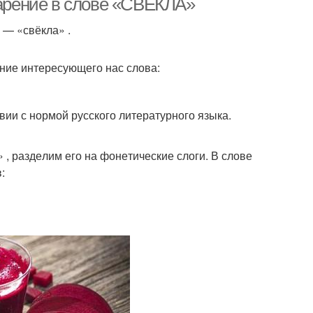
дарение в слове «СВЕКЛА»
а — «свёк­ла» .
ие инте­ре­су­ю­ще­го нас сло­ва:
ии с нор­мой рус­ско­го лите­ра­тур­но­го язы­ка.
, раз­де­лим его на фоне­ти­че­ские сло­ги. В сло­ве
в: