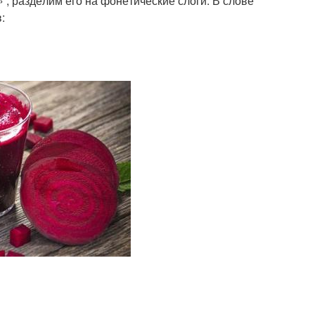
, раз­де­лим его на фоне­ти­че­ские сло­ги. В сло­ве
в: