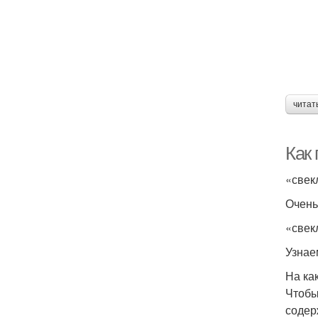
читат
Как
«свек­
Очень 
«свек
Узнаем
На ка
Чтобы 
содер­