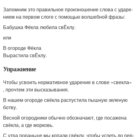
Запомним это пра­виль­ное про­из­но­ше­ние сло­ва с уда­ре­
ни­ем на пер­вом сло­ге с помо­щью вол­шеб­ной фра­зы:
Бабушка Фёкла люби­ла свЁклу.
или
В ого­ро­де Фёкла
Вырастила свЁклу.
Упражнение
Чтобы усво­ить нор­ма­тив­ное уда­ре­ние в сло­ве «свек­ла»
, про­чтем эти выска­зы­ва­ния.
В нашем ого­ро­де свёк­ла рас­пу­сти­ла пыш­ную зеле­ную
ботву.
Весной ого­род­ни­ки обыч­но обо­зна­ча­ют, где поса­же­на
свёк­ла, а где мор­ковь.
С утра порань­ше мы копа­ли свёк­лу, что­бы успеть до пер­