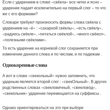
Если с ударением в слове «свёкла» все четко и ясно –
ударение падает исключительно на первый слог – то что
же с его формами?
Словари требуют произносить формы слова свёкла с
ударением на «ё» : «сахарной свёклы», «есть свёклу»,
«радуюсь свёкле», «питаться свёклой», «много свёкол»,
«полезными свёклами».
То есть ударение на корневой слог сохраняется при
изменении данного слова и по числам, и по падежам .
Однокоренные слова
А вот в слове «свекольный» нужно запомнить, что
ударным является второй слог : «свекОльный». В других
родственных словах «свеклови́чный, «свеклово́д»,
«свеко́льник» ударение перемещается на суффиксы .
Однако ориентироваться на это при выборе