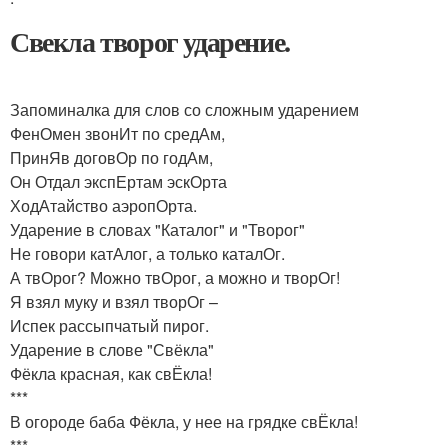
Свекла творог ударение.
Запоминалка для слов со сложным ударением
ФенОмен звонИт по средАм,
ПринЯв договОр по годАм,
Он Отдал экспЕртам эскОрта
ХодАтайство аэропОрта.
Ударение в словах "Каталог" и "Творог"
Не говори катАлог, а только каталОг.
А твОрог? Можно твОрог, а можно и творОг!
Я взял муку и взял творОг –
Испек рассыпчатый пирог.
Ударение в слове "Свёкла"
Фёкла красная, как свЁкла!
***
В огороде баба Фёкла, у нее на грядке свЁкла!
***