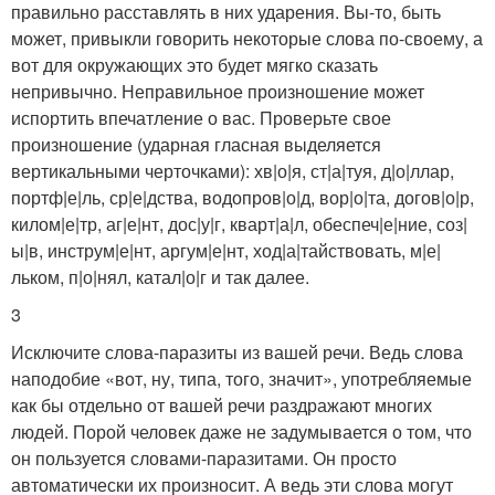
правильно расставлять в них ударения. Вы-то, быть
может, привыкли говорить некоторые слова по-своему, а
вот для окружающих это будет мягко сказать
непривычно. Неправильное произношение может
испортить впечатление о вас. Проверьте свое
произношение (ударная гласная выделяется
вертикальными черточками): хв|о|я, ст|а|туя, д|о|ллар,
портф|е|ль, ср|е|дства, водопров|о|д, вор|о|та, догов|о|р,
килом|е|тр, аг|е|нт, дос|у|г, кварт|а|л, обеспеч|е|ние, соз|
ы|в, инструм|е|нт, аргум|е|нт, ход|а|тайствовать, м|е|
льком, п|о|нял, катал|о|г и так далее.
3
Исключите слова-паразиты из вашей речи. Ведь слова
наподобие «вот, ну, типа, того, значит», употребляемые
как бы отдельно от вашей речи раздражают многих
людей. Порой человек даже не задумывается о том, что
он пользуется словами-паразитами. Он просто
автоматически их произносит. А ведь эти слова могут