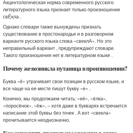
Акцентологическая норма современного русского
литературного языка признает только произношение
свЁкла .
Однако словари также вынуждены признать
существование в простонародье и в разговорном
варианте русского языка слова «свеклА». Но это
неправильный вариант , предупреждают словари.
Такого произношения нет в литературном языке .
Почему же возникла путаница в произношении?
Буква «ё» утрачивает свои позиции в русском языке, и
все чаще на ее месте пишут букву «е» .
Конечно, мы продолжаем читать: «её», «ёлка»,
«поросёнок», «ёж», – хотя даже в букварях встречается
написание этой буквы без точек . А вот «свекла»
прочитывается неоднозначно.
Как запомнить правильное ударение в слове