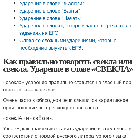
Ударение в слове "Жалюзи"
Ударение в слове "Банты"
Ударение в слове "Начать"
Ударения в словах, которые часто встречаются в
заданиях на ЕГЭ
Слова со сложными ударениями, которые
необходимо выучить к ЕГЭ:
Как правильно говорить свекла или
свекла. Ударение в слове «СВЕКЛА»
«свек­ла» уда­ре­ние пра­виль­но ста­вит­ся на глас­ный пер­
во­го сло­га — «свёк­ла» .
Очень часто в оби­ход­ной речи слы­шит­ся вари­а­тив­ное
про­из­но­ше­ние инте­ре­су­ю­ще­го нас сло­ва:
«свеклА» и «свЁкла».
Узнаем, как пра­виль­но ста­вить уда­ре­ние в этом сло­ва в
соот­вет­ствии с нор­мой рус­ско­го лите­ра­тур­но­го язы­ка.