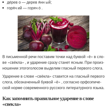
де́рев о — дерев я́нн ый;
горя́ч ий — горяч о́ .
В пись­мен­ной речи поста­вим точ­ки над бук­вой «ё» в сло­
ве «свёк­ла» , и уда­ре­ние сра­зу ста­нет ясным. При про­из­
но­ше­нии это­гоголо­сом выде­лим глас­ный пер­во­го сло­га.
Ударение в сло­ве «свёк­ла» ста­вит­ся на глас­ный пер­во­го
сло­га, обо­зна­чен­ный бук­вой «ё» , соглас­но орфо­эпи­че­
ской нор­ме совре­мен­но­го рус­ско­го лите­ра­тур­но­го язы­ка.
Как запомнить правильное ударение в слове
«свекла»