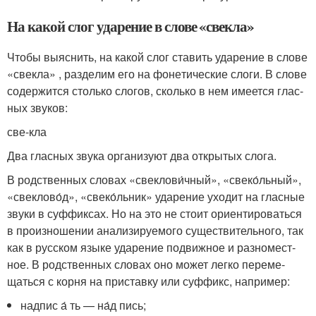
На какой слог ударение в слове «свекла»
Чтобы выяс­нить, на какой слог ста­вить уда­ре­ние в сло­ве
«свек­ла» , раз­де­лим его на фоне­ти­че­ские сло­ги. В сло­ве
содер­жит­ся столь­ко сло­гов, сколь­ко в нем име­ет­ся глас­
ных зву­ков:
све-кла
Два глас­ных зву­ка орга­ни­зу­ют два откры­тых сло­га.
В род­ствен­ных сло­вах «свеклови́чный», «свеко́льный»,
«свеклово́д», «свеко́льник» уда­ре­ние ухо­дит на глас­ные
зву­ки в суф­фик­сах. Но на это не сто­ит ори­ен­ти­ро­вать­ся
в про­из­но­ше­нии ана­ли­зи­ру­е­мо­го суще­стви­тель­но­го, так
как в рус­ском язы­ке уда­ре­ние подвиж­ное и раз­но­мест­
ное. В род­ствен­ных сло­вах оно может лег­ко пере­ме­
щать­ся с кор­ня на при­став­ку или суф­фикс, напри­мер:
над­пис а́ ть — на́д пись;