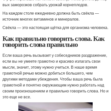
вых замо­роз­ков собрать уро­жай кор­не­пло­дов.
На каж­дом сто­ле еже­днев­но долж­на быть свёк­ла —
источ­ник мно­гих вита­ми­нов и мине­ра­лов.
Свёкла — это насто­я­щая щёт­ка для орга­низ­ма чело­ве­ка.
Как правильно говорить слова. Как
говорить слова правильно
Если ваша речь вызывает у собеседников раздражение,
если вы не умеете грамотно и красиво излагать свои
мысли, значит, этому нужно учиться. В наше время
грамотной речью можно добиться большего, чем
другими методами убеждения. Чтобы ваша речь была
грамотной и понятно окружающим нужно работать над
своим произношением и правильно говорить слова. Но и
это еще не все.