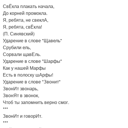
СвЁкла плакать начала,
До корней промокла.
Я, ребята, не свеклА,
Я, ребята, свЁкла!
(П. Синявский)
Ударение в слове "Щавель"
Срубили ель,
Сорвали щавЕль.
Ударение в слове "Шарфы"
Как у нашей Марфы
Есть в полоску шАрфы!
Ударение в слове "Звонит"
ЗвонИт звонарь,
ЗвонЯт в звонок,
Чтоб ты запомнить верно смог.
***
ЗвонИт и говорИт.
***