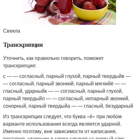
Свекла
Транскрипция
Уточнить, как правильно говорить, поможет
транскрипция:
с — — согласный, парный глухой, парный твердыйв —
— согласный, парный звонкий, парный мягкийё — —
гласный, ударныйк — — согласный, парный глухой,
парный твердыйл — — согласный, непарный звонкий,
сонорный, парный твердыйа — — гласный, безударный
Из транскрипции следует, что буква «ё» при любом
варианте использования всегда является ударной.
Именно поэтому, вне зависимости от написания,
поставить ударение в слове следует на первый слог.