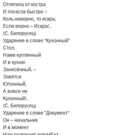
Отлетела от костра
И погасла быстро –
Коль неверно, то искра,
Если верно – Искра!..
(С. Белорусец)
Ударение в слове "Кухонный"
Стол,
Нами купленный
И в кухню
Занесённый, –
Зовётся
КУхонный,
А вовсе не
Кухонный!..
(С. Белорусец)
Ударение в слове "Документ"
Он – начальник
И в момент
Нам подпишет докумЕнт.