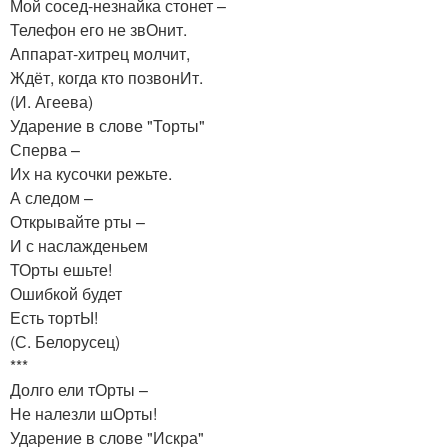
Мой сосед-незнайка стонет –
Телефон его не звОнит.
Аппарат-хитрец молчит,
Ждёт, когда кто позвонИт.
(И. Агеева)
Ударение в слове "Торты"
Сперва –
Их на кусочки режьте.
А следом –
Открывайте рты –
И с наслажденьем
ТОрты ешьте!
Ошибкой будет
Есть тортЫ!
(С. Белорусец)
***
Долго ели тОрты –
Не налезли шОрты!
Ударение в слове "Искра"