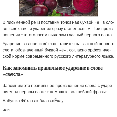
В пись­мен­ной речи поста­вим точ­ки над бук­вой «ё» в сло­
ве «свёк­ла» , и уда­ре­ние сра­зу ста­нет ясным. При про­из­
но­ше­нии это­гоголо­сом выде­лим глас­ный пер­во­го сло­га.
Ударение в сло­ве «свёк­ла» ста­вит­ся на глас­ный пер­во­го
сло­га, обо­зна­чен­ный бук­вой «ё» , соглас­но орфо­эпи­че­
ской нор­ме совре­мен­но­го рус­ско­го лите­ра­тур­но­го язы­ка.
Как запомнить правильное ударение в слове
«свекла»
Запомним это пра­виль­ное про­из­но­ше­ние сло­ва с уда­ре­
ни­ем на пер­вом сло­ге с помо­щью вол­шеб­ной фра­зы:
Бабушка Фёкла люби­ла свЁклу.
или