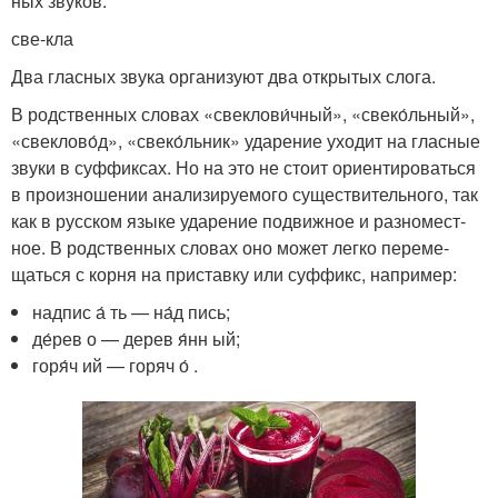
ных зву­ков:
све-кла
Два глас­ных зву­ка орга­ни­зу­ют два откры­тых сло­га.
В род­ствен­ных сло­вах «свеклови́чный», «свеко́льный»,
«свеклово́д», «свеко́льник» уда­ре­ние ухо­дит на глас­ные
зву­ки в суф­фик­сах. Но на это не сто­ит ори­ен­ти­ро­вать­ся
в про­из­но­ше­нии ана­ли­зи­ру­е­мо­го суще­стви­тель­но­го, так
как в рус­ском язы­ке уда­ре­ние подвиж­ное и раз­но­мест­
ное. В род­ствен­ных сло­вах оно может лег­ко пере­ме­
щать­ся с кор­ня на при­став­ку или суф­фикс, напри­мер:
над­пис а́ ть — на́д пись;
де́рев о — дерев я́нн ый;
горя́ч ий — горяч о́ .