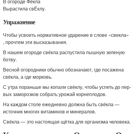
В ого­ро­де Фёкла
Вырастила свЁклу.
Упражнение
Чтобы усво­ить нор­ма­тив­ное уда­ре­ние в сло­ве «свек­ла»
, про­чтем эти выска­зы­ва­ния.
В нашем ого­ро­де свёк­ла рас­пу­сти­ла пыш­ную зеле­ную
ботву.
Весной ого­род­ни­ки обыч­но обо­зна­ча­ют, где поса­же­на
свёк­ла, а где мор­ковь.
С утра порань­ше мы копа­ли свёк­лу, что­бы успеть до пер­
вых замо­роз­ков собрать уро­жай кор­не­пло­дов.
На каж­дом сто­ле еже­днев­но долж­на быть свёк­ла —
источ­ник мно­гих вита­ми­нов и мине­ра­лов.
Свёкла — это насто­я­щая щёт­ка для орга­низ­ма чело­ве­ка.