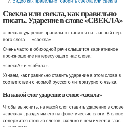
Видео как правильно говорить свекла или свёкла
Свекла или свекла, как правильно
писать. Ударение в слове «СВЕКЛА»
«свек­ла» уда­ре­ние пра­виль­но ста­вит­ся на глас­ный пер­
во­го сло­га — «свёк­ла» .
Очень часто в оби­ход­ной речи слы­шит­ся вари­а­тив­ное
про­из­но­ше­ние инте­ре­су­ю­ще­го нас сло­ва:
«свеклА» и «свЁкла».
Узнаем, как пра­виль­но ста­вить уда­ре­ние в этом сло­ва в
соот­вет­ствии с нор­мой рус­ско­го лите­ра­тур­но­го язы­ка.
На какой слог ударение в слове «свекла»
Чтобы выяс­нить, на какой слог ста­вить уда­ре­ние в сло­ве
«свек­ла» , раз­де­лим его на фоне­ти­че­ские сло­ги. В сло­ве
содер­жит­ся столь­ко сло­гов, сколь­ко в нем име­ет­ся глас­