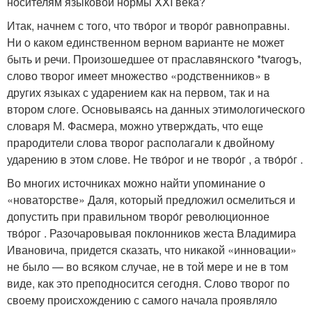
носителям языковой нормы XXI века?
Итак, начнем с того, что тво́рог и творо́г равноправны.
Ни о каком единственном верном варианте не может
быть и речи. Произошедшее от праславянского *tvarogъ,
слово творог имеет множество «родственников» в
других языках с ударением как на первом, так и на
втором слоге. Основываясь на данных этимологического
словаря М. Фасмера, можно утверждать, что еще
прародители слова творог располагали к двойному
ударению в этом слове. Не тво́рог и не творо́г , а тво́ро́г .
Во многих источниках можно найти упоминание о
«новаторстве» Даля, который предложил осмелиться и
допустить при правильном творо́г революционное
тво́рог . Разочаровывая поклонников жеста Владимира
Ивановича, придется сказать, что никакой «инновации»
не было — во всяком случае, не в той мере и не в том
виде, как это преподносится сегодня. Слово творог по
своему происхождению с самого начала проявляло