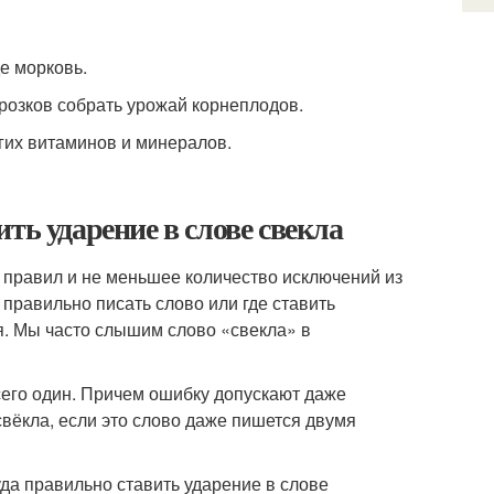
де мор­ковь.
оз­ков собрать уро­жай кор­не­пло­дов.
их вита­ми­нов и мине­ра­лов.
ть ударение в слове свекла
о правил и не меньшее количество исключений из
 правильно писать слово или где ставить
ля. Мы часто слышим слово «свекла» в
сего один. Причем ошибку допускают даже
свёкла, если это слово даже пишется двумя
уда правильно ставить ударение в слове