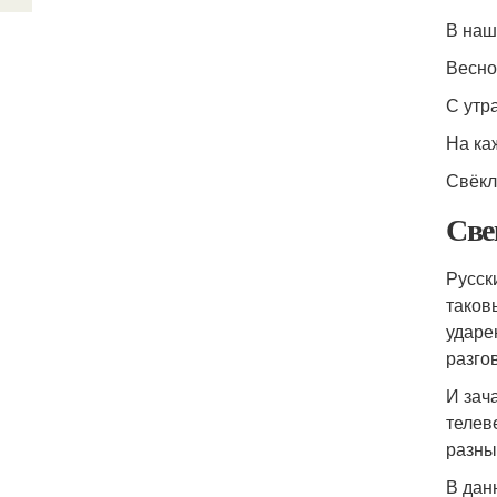
В наше
Весной
С утра
На каж
Свёкла
Све
Русск
таков
ударе
разго
И зач
телев
разны
В дан