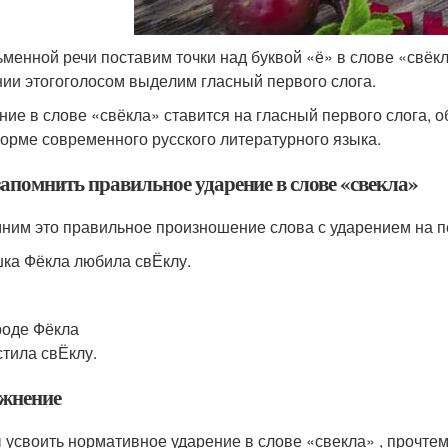
­мен­ной речи поста­вим точ­ки над бук­вой «ё» в сло­ве «свёк­л
нии это­гоголо­сом выде­лим глас­ный пер­во­го сло­га.
ие в сло­ве «свёк­ла» ста­вит­ся на глас­ный пер­во­го сло­га, о
ор­ме совре­мен­но­го рус­ско­го лите­ра­тур­но­го язы­ка.
запомнить правильное ударение в слове «свекла»
им это пра­виль­ное про­из­но­ше­ние сло­ва с уда­ре­ни­ем на 
ка Фёкла люби­ла свЁклу.
ро­де Фёкла
тила свЁклу.
жнение
усво­ить нор­ма­тив­ное уда­ре­ние в сло­ве «свек­ла» , про­чтем