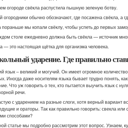
м ого­ро­де свёк­ла рас­пу­сти­ла пыш­ную зеле­ную ботву.
 ого­род­ни­ки обыч­но обо­зна­ча­ют, где поса­же­на свёк­ла, а г
 порань­ше мы копа­ли свёк­лу, что­бы успеть до пер­вых замо­р
­дом сто­ле еже­днев­но долж­на быть свёк­ла — источ­ник мно­г
 — это насто­я­щая щёт­ка для орга­низ­ма чело­ве­ка.
кольный ударение. Где правильно стави
ий язык – великий и могучий. Он имеет огромное количеств
ых. Иногда даже носителям языка бывает трудно понять, как
ние. Что уж говорить о тех, кто пытается выучить язык с ну
ворной речи.
астую с ударением на разные слоги, хотя верный вариант в
едущие и ораторы. Так как правильно говорить: свекла или 
ми способами?
ной статье мы подробно рассмотрим этот вопрос. Узнаем, к