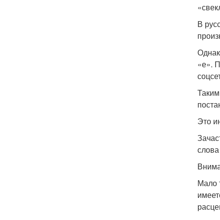
«свек
В рус
произ
Однак
«е». 
соцсе
Таким
поста
Это и
Зачас
слова
Внима
Мало 
имеет
расце