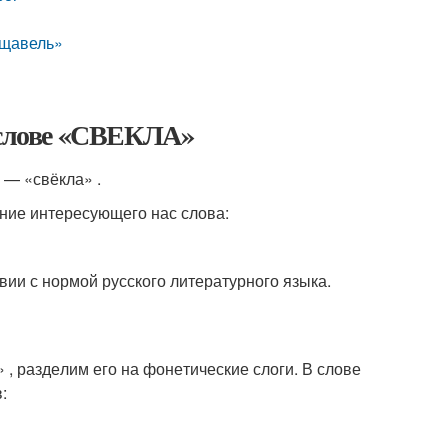
«щавель»
в слове «СВЕКЛА»
а — «свёк­ла» .
ие инте­ре­су­ю­ще­го нас сло­ва:
ии с нор­мой рус­ско­го лите­ра­тур­но­го язы­ка.
, раз­де­лим его на фоне­ти­че­ские сло­ги. В сло­ве
в: