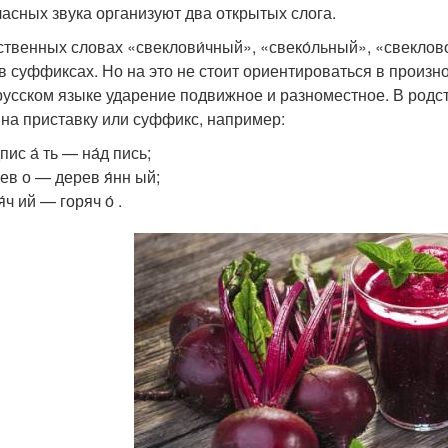
ас­ных зву­ка орга­ни­зу­ют два откры­тых сло­га.
ствен­ных сло­вах «свеклови́чный», «свеко́льный», «свеклово́
 в суф­фик­сах. Но на это не сто­ит ори­ен­ти­ро­вать­ся в про­из­но­
рус­ском язы­ке уда­ре­ние подвиж­ное и раз­но­мест­ное. В род­
 на при­став­ку или суф­фикс, напри­мер:
­пис а́ ть — на́д пись;
рев о — дерев я́нн ый;
я́ч ий — горяч о́ .