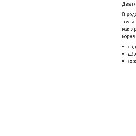
Два гл
В род­
зву­ки
как в 
кор­ня
над
де́
гор