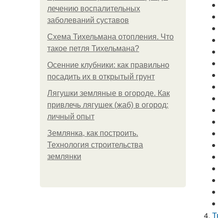
лечению воспалительных
заболеваний суставов
Схема Тихельмана отопления. Что
такое петля Тихельмана?
Осенние клубники: как правильно
посадить их в открытый грунт
Лягушки земляные в огороде. Как
привлечь лягушек (жаб) в огород:
личный опыт
Землянка, как построить.
Технология строительства
землянки
Т