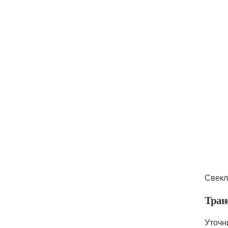
Свекл
Тран
Уточн