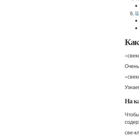
Щ
Как
«свек­
Очень 
«свек
Узнаем
На ка
Чтобы 
содер­
све-к