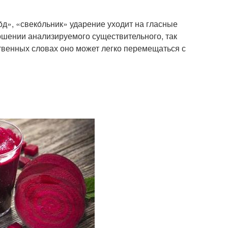
д», «свеко́льник» уда­ре­ние ухо­дит на глас­ные
ше­нии ана­ли­зи­ру­е­мо­го суще­стви­тель­но­го, так
ствен­ных сло­вах оно может лег­ко пере­ме­щать­ся с