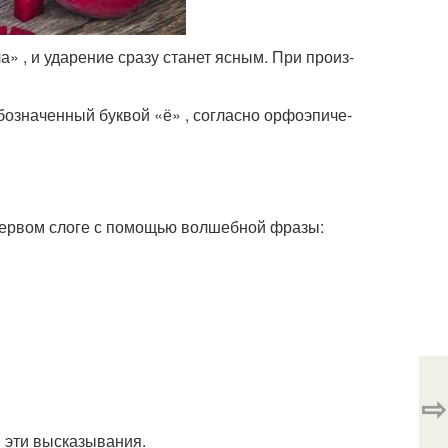
а» , и уда­ре­ние сра­зу ста­нет ясным. При про­из­
бо­зна­чен­ный бук­вой «ё» , соглас­но орфо­эпи­че­
пер­вом сло­ге с помо­щью вол­шеб­ной фра­зы:
⇨
 эти выска­зы­ва­ния.