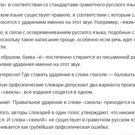
ла» в соответствии со стандартами грамотного русского яз
ском языке существует правило, в соответствии с которым с
носятся с ударением именно на этот звук. Например, «ёжик
о, в связи с осовремениванием русского языка, подобные с
Поскольку такое написание проще, особенно если речь идет
тях.
 образом, буква «ё» постепенно стирается из письменной ре
новке ударения именно на этот звук.
нтересно! Где ставить ударение в слове глаголе — баловать
тую орфоэпические словари допускают два варианта произн
 «свекла», все издания сходятся в одном.
ние! Правильное ударение в слове «свекла» приходится на
того, авторы словарей в один голос утверждают, что никак
ся. И слова «свеклА» не существует в грамотном русском 
нивается как грубейшая орфоэпическая ошибка.