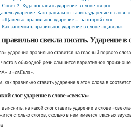
Совет 2 : Куда поставить ударение в слове творог
авель ударение. Как правильно ставить ударение в слове 
«Щавель»: правильное ударение – на второй слог
Как запомнить правильное ударение в слове «щавель»
 правильно свекла писать. Ударение 
ла» уда­ре­ние пра­виль­но ста­вит­ся на глас­ный пер­во­го сло­г
часто в оби­ход­ной речи слы­шит­ся вари­а­тив­ное про­из­но­ше­н
лА» и «свЁкла».
, как пра­виль­но ста­вить уда­ре­ние в этом сло­ва в соот­вет­ств
кой слог ударение в слове «свекла»
выяс­нить, на какой слог ста­вить уда­ре­ние в сло­ве «свек­ла» 
жит­ся столь­ко сло­гов, сколь­ко в нем име­ет­ся глас­ных зву­ко
ла