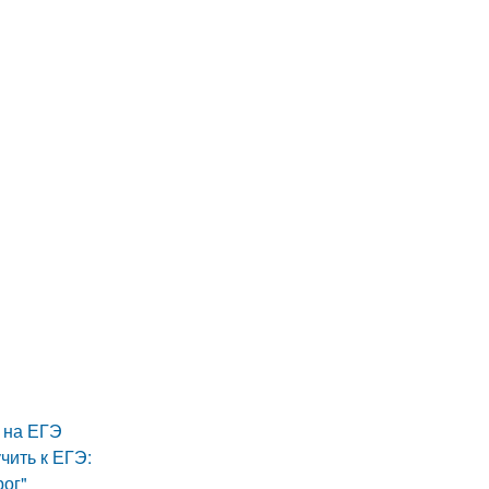
х на ЕГЭ
чить к ЕГЭ:
рог"