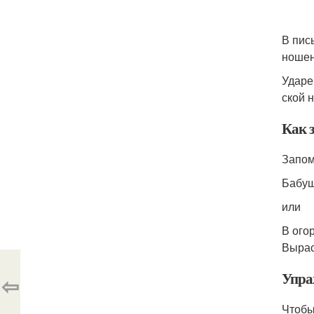
В пись
но­ше­
Ударен
ской н
Как 
Запомн
Бабуш
или
В ого­
Вырас
Упра
⇦
Чтобы 