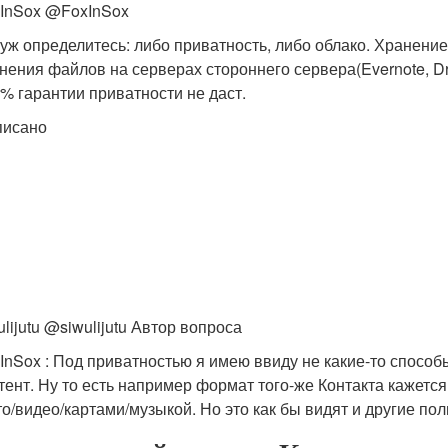
InSox @FoxInSox
уж определитесь: либо приватность, либо облако. Хранение 
нения файлов на серверах стороннего сервера(Evernote, Dro
% гарантии приватности не даст.
писано
ulijutu @siwulijutu Автор вопроса
InSox : Под приватностью я имею ввиду не какие-то способы
тент. Ну то есть например формат того-же Контакта кажет
о/видео/картами/музыкой. Но это как бы видят и другие пол