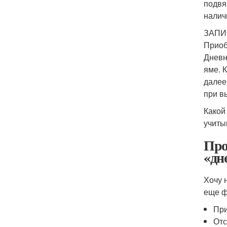
подвя
налич
ЗАПИ
Приоб
Дневн
яме. 
далее
при в
Какой
учиты
Про
«дн
Хочу 
еще ф
При
Отс