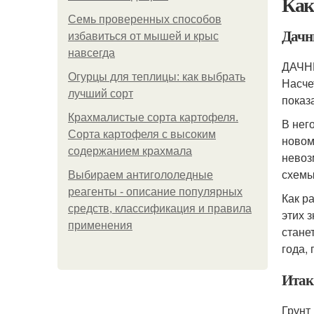
Как
Семь проверенных способов
Дачн
избавиться от мышей и крыс
навсегда
ДАЧН
Огурцы для теплицы: как выбрать
Насче
лучший сорт
показ
Крахмалистые сорта картофеля.
В нег
Сорта картофеля с высоким
новом
содержанием крахмала
невоз
схемы
Выбираем антигололедные
реагенты - описание популярных
Как р
средств, классификация и правила
этих 
применения
стане
года,
Итак
Грунт