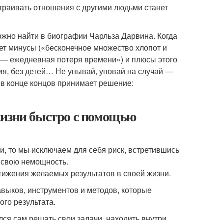
страивать отношения с другими людьми станет
жно найти в биографии Чарльза Дарвина. Когда
ет минусы («бесконечное множество хлопот и
 — ежедневная потеря времени») и плюсы этого
ия, без детей… Не унывай, уповай на случай —
 в конце концов принимает решение:
жизни быстро с помощью
, то мы исключаем для себя риск, встретившись
а свою немощность.
остижения желаемых результатов в своей жизни.
авыков, инструментов и методов, которые
го результата.
лся сам решать свои задачи, находить внутри