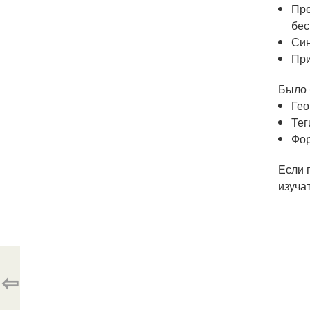
Пре
бес
Син
При
Было 
Гео
Тег
Фор
Если 
изуча
⇦