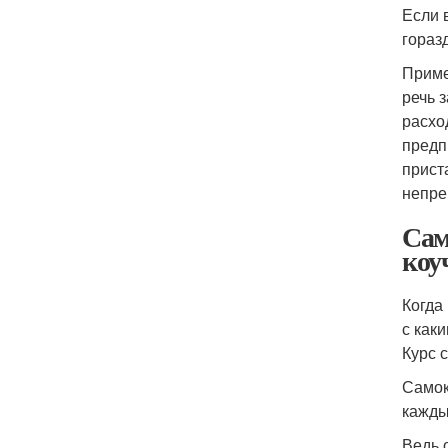
Если 
гораз
Приме
речь 
расхо
предп
прист
непре
Сам
коу
Когда
с как
Курс 
Самок
кажды
Ведь 