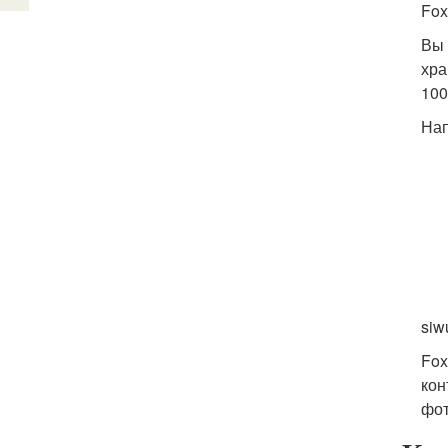
Fox
Вы 
хра
100
На
siw
Fox
кон
фот