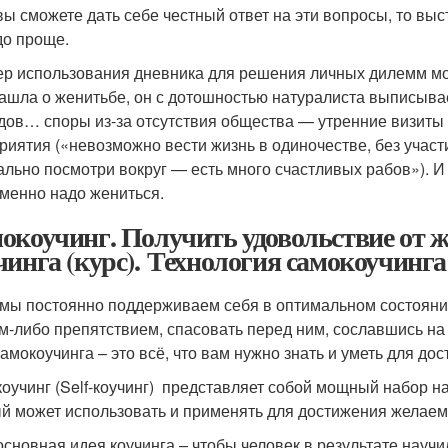
вы сможете дать себе честный ответ на эти вопросы, то вы
до проще.
р использования дневника для решения личных дилемм мо
зашла о женитьбе, он с дотошностью натуралиста выписыва
дов… споры из-за отсутствия общества — утренние визиты
риятия («невозможно вести жизнь в одиночестве, без участ
ально посмотри вокруг — есть много счастливых рабов»). И
менно надо жениться.
окоучинг. Получить удовольствие от 
чинга (курс). Технология самокоучинга
 мы постоянно поддерживаем себя в оптимальном состоянии
им-либо препятствием, спасовать перед ним, сославшись н
самокоучинга – это всё, что вам нужно знать и уметь для д
оучинг (Self-коучинг) представляет собой мощный набор н
й может использовать и применять для достижения желаемо
основная идея коучинга – чтобы человек в результате научи