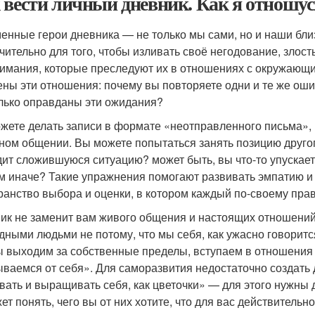
 вести личный дневник. Как я отношу
енные герои дневника — не только мы сами, но и наши бли
чительно для того, чтобы изливать своё негодование, злость
имания, которые преследуют их в отношениях с окружающим
ены эти отношения: почему вы повторяете одни и те же оши
лько оправданы эти ожидания?
жете делать записи в формате «неотправленного письма», в
ном общении. Вы можете попытаться занять позицию другого
дит сложившуюся ситуацию? может быть, вы что-то упускаете
м иначе? Такие упражнения помогают развивать эмпатию и
ранство выбора и оценки, в котором каждый по-своему прав
ик не заменит вам живого общения и настоящих отношений
дными людьми не потому, что мы себя, как ужасно говорится
ы выходим за собственные пределы, вступаем в отношения 
ываемся от себя». Для саморазвития недостаточно создать 
вать и выращивать себя, как цветочки» — для этого нужны 
ет понять, чего вы от них хотите, что для вас действительн