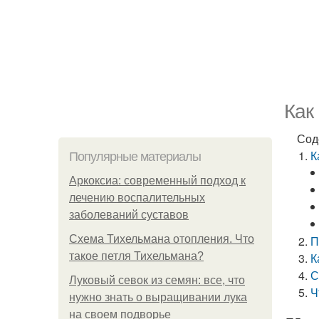
Как
Сод
К
Популярные материалы
Аркоксиа: современный подход к
лечению воспалительных
заболеваний суставов
Схема Тихельмана отопления. Что
П
такое петля Тихельмана?
К
С
Луковый севок из семян: все, что
Ч
нужно знать о выращивании лука
на своем подворье