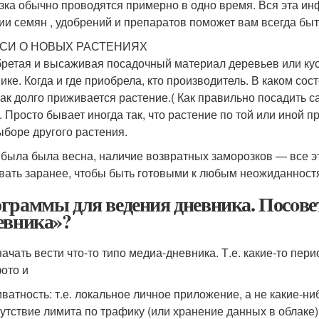
зка обычно проводятся примерно в одно время. Вся эта и
ии семян , удобрений и препаратов поможет вам всегда быт
СИ О НОВЫХ РАСТЕНИЯХ
ретая и высаживая посадочный материал деревьев или кус
ике. Когда и где приобрела, кто производитель. В каком сос
Как долго приживается растение.( Как правильно посадить 
. Просто бывает иногда так, что растение по той или иной 
ыборе другого растения.
 была была весна, наличие возвратных заморозков — все э
вать заранее, чтобы быть готовыми к любым неожиданност
граммы для ведения дневника. Посoве
евника»?
начать вести что-то типо медиа-дневника. Т.е. какие-то пер
ото и
ватность: т.е. локальное личное приложение, а не какие-ниб
утствие лимита по трафику (или хранение данных в облаке)