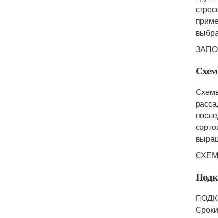
стрес
приме
выбра
ЗАПО
Схем
Схемы
рассад
после
сорто
выращ
СХЕМ
Подк
ПОДК
Сроки