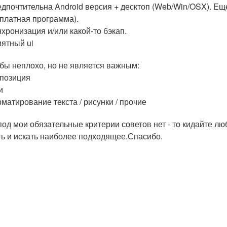
дпочтительна Android версия + десктоп (Web/Win/OSX). Еще
платная программа).
хронизация и/или какой-то бэкап.
ятный ui
бы неплохо, но не является важным:
позиция
и
матирование текста / рисунки / прочие
под мои обязательные критерии советов нет - то кидайте люб
ть и искать наиболее подходящее.Спасибо.