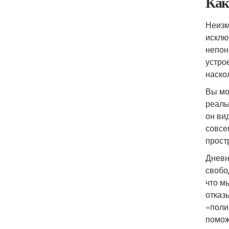
Как
Неизм
исклю
непон
устро
наско
Вы мо
реаль
он ви
совсе
прост
Дневн
свобо
что м
отказ
«поли
помож