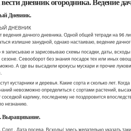
 вести дневник огородника. Ведение да
ый Дневник.
ЫЙ ДНЕВНИК
т ведения дачного дневника. Одной общей тетради на 96 лис
аться излишне занудной, однако настаиваю, ведение дачног
о я записываю и зарисовываю схемы посадки, даты, всходы
 сезоне. Севооборот без знания посадок тех или иных овоще
можно. А где вы высадили крокусы мускари и прочие луков
.
астут кустарники и деревья. Какие сорта и сколько лет. Ког
знаний невозможно определиться с сортами растений, выса
т соседкой карлику, последнему не поздоровится впоследств
 по незнанию.
. Выращивание.
 . Сорт . Дата посева. Всходы( здесь желательно указать так