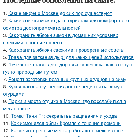
1.
Какие мифы о Москве до сих пор существуют
2.
Какие советы можно дать туристам для комфортного
осмотра достопримечательностей
3.
Как хранить яблоки зимой в домашних условиях
свежими: простые советы
4.
Как хранить яблоки свежими: проверенные советы
5.
Трава для заткания дыр: для каких целей используется
6.
Лечебные травы для здоровья кишечника: как заткнуть
гузно природным путем
7.
Рецепт заготовки резаных крупных огурцов на зиму
8.
Кухня наизнанку: неожиданные рецепты на зиму с
огурцами
9.
Парки и места отдыха в Москве: где расслабиться в
мегаполисе
10.
Томат Таня F1: секреты выращивания и ухода
11.
Как изменился облик Кремля с течения времени
12.
Какие интересные места работают в межсезонье