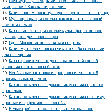
13.
Почему фикус бенджамина сбросил листья после
замерзания? Как спасти растение
14.
Какие современные культурные центры есть в городе
15.
Мультифлора хризантема: как вырастить пышный
цветок из семян
16.
Как размножить хризантему мультифлора: полное
руководство для начинающих
17.
Где в Москве можно заняться спортом
18.
Какие музеи Ульяновска считаются обязательными
для посещения
19.
Как сохранить чеснок до весны: простой способ
хранения в стеклянных банках
20.
Необычные заготовки и приправы из чеснока: 5
оригинальных рецептов
21.
Как хранить чеснок в домашних условиях просто и
правильно
22.
Как хранить чеснок в домашних условиях всю зиму:
простые и эффективные способы
23.
Белые грибы в тополях: открытие и значение