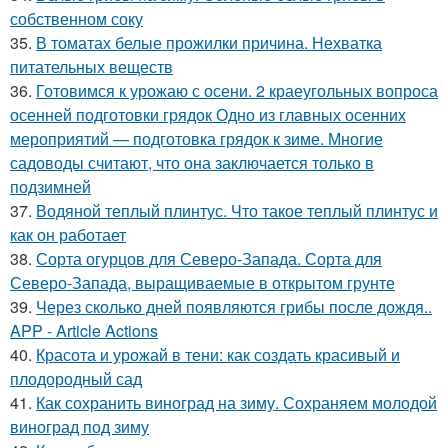
собственном соку
35.
В томатах белые прожилки причина. Нехватка
питательных веществ
36.
Готовимся к урожаю с осени. 2 краеугольных вопроса
осенней подготовки грядок Одно из главных осенних
мероприятий — подготовка грядок к зиме. Многие
садоводы считают, что она заключается только в
подзимней
37.
Водяной теплый плинтус. Что такое теплый плинтус и
как он работает
38.
Сорта огурцов для Северо-Запада. Сорта для
Северо-Запада, выращиваемые в открытом грунте
39.
Через сколько дней появляются грибы после дождя..
APP - Article Actions
40.
Красота и урожай в тени: как создать красивый и
плодородный сад
41.
Как сохранить виноград на зиму. Сохраняем молодой
виноград под зиму