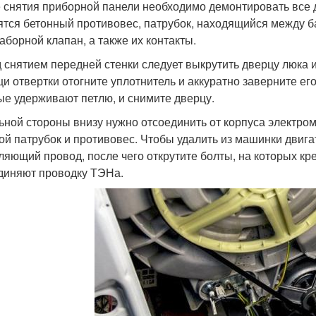
 снятия приборной панели необходимо демонтировать все д
ятся бетонный противовес, патрубок, находящийся между ба
аборной клапан, а также их контакты.
 снятием передней стенки следует выкрутить дверцу люка 
и отвертки отогните уплотнитель и аккуратно заверните его 
ые удерживают петлю, и снимите дверцу.
ьной стороны внизу нужно отсоединить от корпуса электро
ой патрубок и противовес. Чтобы удалить из машинки двига
ляющий провод, после чего открутите болты, на которых кр
диняют проводку ТЭНа.