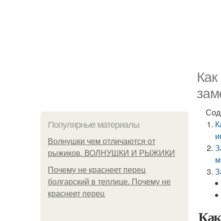
Как
зам
Сод
К
Популярные материалы
и
Волнушки чем отличаются от
З
рыжиков. ВОЛНУШКИ И РЫЖИКИ
м
Почему не краснеет перец
З
болгарский в теплице. Почему не
краснеет перец
Как