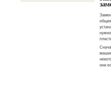
зам
Замен
общем
устан
нужно
пласт
Снача
машин
некот
они е