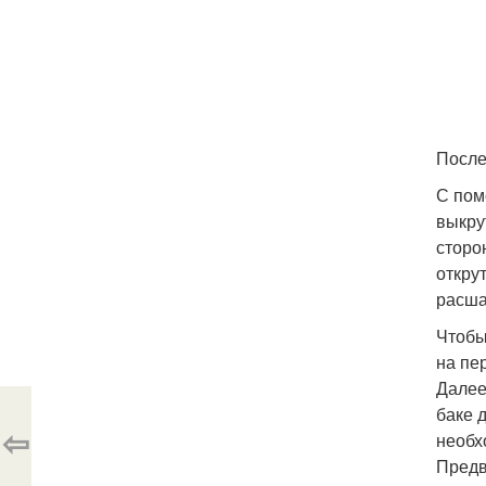
После
С пом
выкру
сторо
откру
расша
Чтобы
на пе
Далее
баке 
⇦
необх
Предв