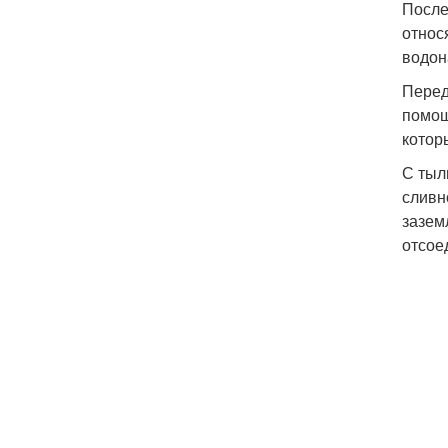
После
относ
водон
Перед
помощ
котор
С тыл
сливн
зазем
отсое