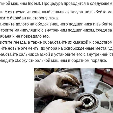
льной машины Indesit. Процедура проводится в следующем
ьте из гнезда изношенный сальник и аккуратно выбейте м
жите барабан на сторону люка.
ановите долото на ободок внешнего подшипника и выбейте
торите манипуляцию с внутренним подшипником, следя за т
абана и не повредило его.
истите гнезда, а также обработайте их смазкой и средство
йте новые элементы до упора на освобожденные места, уд
аботайте сальник смазкой и установите его с внутренней с
ведите сборку стиральной машины в обратном порядке.