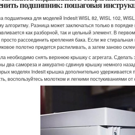
енить подшипник: пошаговая инструк
а подшипника для моделей Indesit WISL 82, WISL 102, WISL
у алгоритму. Разница может заключаться только в порядке 
авливается как разборной, так и цельный элемент. В первом
 просто рассоединить крепления бака. Если же стиральна
иковое полотно придется распиливать, а затем заново склеи
ла необходимо снять верхнюю крышку с агрегата. Сделать э
ы два самореза и аккуратно сдвинув крышку немного назад.
орых моделях Indesit крышка дополнительно удерживается 
сть, воспользуйтесь молотком и легкими постукиваниями от