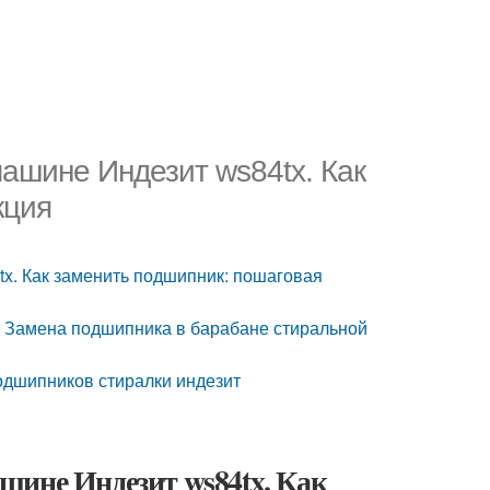
ашине Индезит ws84tx. Как
кция
x. Как заменить подшипник: пошаговая
. Замена подшипника в барабане стиральной
дшипников стиралки индезит
шине Индезит ws84tx. Как