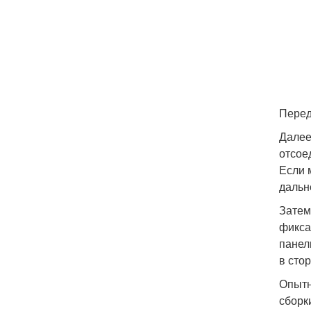
Перед
Далее
отсое
Если 
дальн
Затем
фикса
панел
в сто
Опытн
сборк