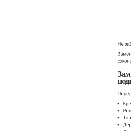
Не за
Замен
сэкон
Зам
под
Перед
Кре
Рож
Тор
Дер