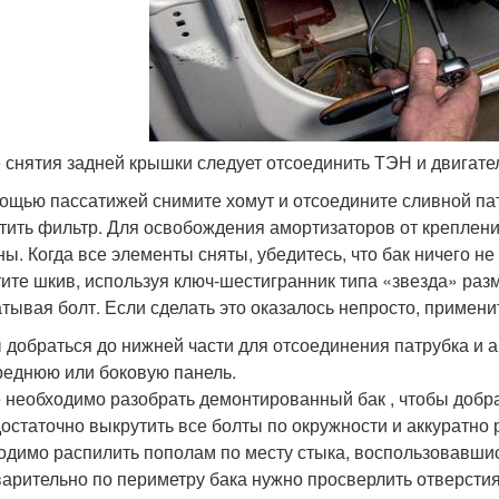
 снятия задней крышки следует отсоединить ТЭН и двигате
ощью пассатижей снимите хомут и отсоедините сливной пат
тить фильтр. Для освобождения амортизаторов от креплений
ны. Когда все элементы сняты, убедитесь, что бак ничего н
тите шкив, используя ключ-шестигранник типа «звезда» раз
тывая болт. Если сделать это оказалось непросто, примени
 добраться до нижней части для отсоединения патрубка и 
реднюю или боковую панель.
 необходимо разобрать демонтированный бак , чтобы добр
достаточно выкрутить все болты по окружности и аккуратно 
одимо распилить пополам по месту стыка, воспользовавшис
арительно по периметру бака нужно просверлить отверсти