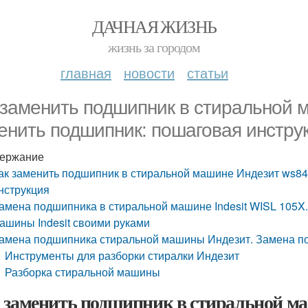
ДАЧНАЯ ЖИЗНЬ
жизнь за городом
главная
новости
статьи
 заменить подшипник в стиральной м
енить подшипник: пошаговая инстру
ержание
ак заменить подшипник в стиральной машине Индезит ws84t
нструкция
амена подшипника в стиральной машине Indesit WISL 105X
ашины Indesit своими руками
амена подшипника стиральной машины Индезит. Замена по
Инструменты для разборки стиралки Индезит
Разборка стиральной машины
 заменить подшипник в стиральной ма