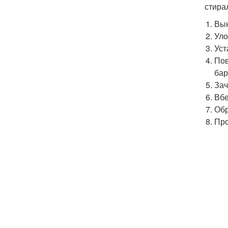
стира
Вын
Уло
Уст
Пов
бар
Зач
Вбе
Обр
Про