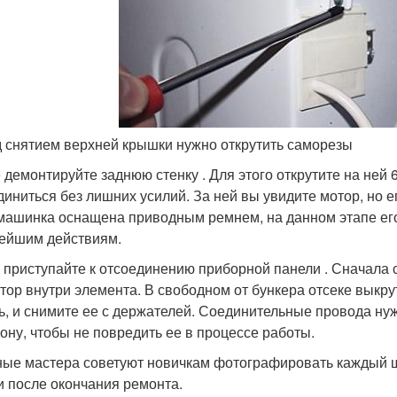
 снятием верхней крышки нужно открутить саморезы
 демонтируйте заднюю стенку . Для этого открутите на ней 
диниться без лишних усилий. За ней вы увидите мотор, но е
машинка оснащена приводным ремнем, на данном этапе его
ейшим действиям.
 приступайте к отсоединению приборной панели . Сначала
тор внутри элемента. В свободном от бункера отсеке выкр
ь, и снимите ее с держателей. Соединительные провода нуж
рону, чтобы не повредить ее в процессе работы.
ые мастера советуют новичкам фотографировать каждый ша
и после окончания ремонта.