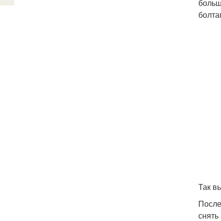
больш
болта
Так в
После
снять