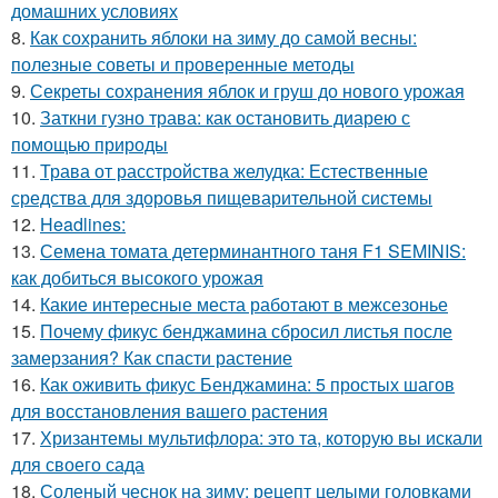
домашних условиях
8.
Как сохранить яблоки на зиму до самой весны:
полезные советы и проверенные методы
9.
Секреты сохранения яблок и груш до нового урожая
10.
Заткни гузно трава: как остановить диарею с
помощью природы
11.
Трава от расстройства желудка: Естественные
средства для здоровья пищеварительной системы
12.
Headlines:
13.
Семена томата детерминантного таня F1 SEMINIS:
как добиться высокого урожая
14.
Какие интересные места работают в межсезонье
15.
Почему фикус бенджамина сбросил листья после
замерзания? Как спасти растение
16.
Как оживить фикус Бенджамина: 5 простых шагов
для восстановления вашего растения
17.
Хризантемы мультифлора: это та, которую вы искали
для своего сада
18.
Соленый чеснок на зиму: рецепт целыми головками