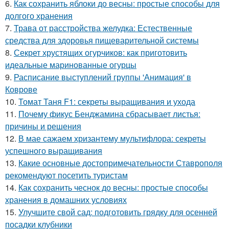
6.
Как сохранить яблоки до весны: простые способы для
долгого хранения
7.
Трава от расстройства желудка: Естественные
средства для здоровья пищеварительной системы
8.
Секрет хрустящих огурчиков: как приготовить
идеальные маринованные огурцы
9.
Расписание выступлений группы 'Анимация' в
Коврове
10.
Томат Таня F1: секреты выращивания и ухода
11.
Почему фикус Бенджамина сбрасывает листья:
причины и решения
12.
В мае сажаем хризантему мультифлора: секреты
успешного выращивания
13.
Какие основные достопримечательности Ставрополя
рекомендуют посетить туристам
14.
Как сохранить чеснок до весны: простые способы
хранения в домашних условиях
15.
Улучшите свой сад: подготовить грядку для осенней
посадки клубники