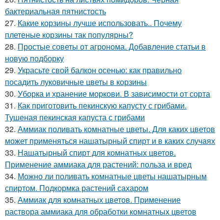
бактериальная пятнистость
27.
Какие корзины лучше использовать.. Почему
плетеные корзины так популярны?
28.
Простые советы от агронома. Добавление статьи в
новую подборку
29.
Украсьте свой балкон осенью: как правильно
посадить луковичные цветы в корзины
30.
Уборка и хранение моркови. В зависимости от сорта
31.
Как приготовить пекинскую капусту с грибами.
Тушеная пекинская капуста с грибами
32.
Аммиак поливать комнатные цветы. Для каких цветов
может применяться нашатырный спирт и в каких случаях
33.
Нашатырный спирт для комнатных цветов.
Применение аммиака для растений: польза и вред
34.
Можно ли поливать комнатные цветы нашатырным
спиртом. Подкормка растений сахаром
35.
Аммиак для комнатных цветов. Применение
раствора аммиака для обработки комнатных цветов