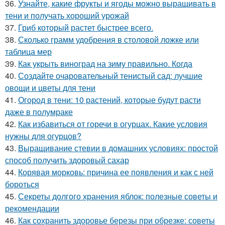
36.
Узнайте, какие фрукты и ягоды можно выращивать в
тени и получать хороший урожай
37.
Гриб который растет быстрее всего.
38.
Сколько грамм удобрения в столовой ложке или
таблица мер
39.
Как укрыть виноград на зиму правильно. Когда
40.
Создайте очаровательный тенистый сад: лучшие
овощи и цветы для тени
41.
Огород в тени: 10 растений, которые будут расти
даже в полумраке
42.
Как избавиться от горечи в огурцах. Какие условия
нужны для огурцов?
43.
Выращивание стевии в домашних условиях: простой
способ получить здоровый сахар
44.
Корявая морковь: причина ее появления и как с ней
бороться
45.
Секреты долгого хранения яблок: полезные советы и
рекомендации
46.
Как сохранить здоровье березы при обрезке: советы