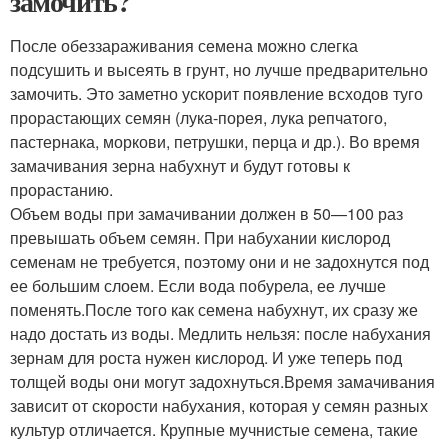
замочить?
После обеззараживания семена можно слегка
подсушить и высеять в грунт, но лучше предварительно
замочить. Это заметно ускорит появление всходов туго
прорастающих семян (лука-порея, лука репчатого,
пастернака, моркови, петрушки, перца и др.). Во время
замачивания зерна набухнут и будут готовы к
прорастанию.
Объем воды при замачивании должен в 50—100 раз
превышать объем семян. При набухании кислород
семенам не требуется, поэтому они и не задохнутся под
ее большим слоем. Если вода побурела, ее лучше
поменять.После того как семена набухнут, их сразу же
надо достать из воды. Медлить нельзя: после набухания
зернам для роста нужен кислород. И уже теперь под
толщей воды они могут задохнуться.Время замачивания
зависит от скорости набухания, которая у семян разных
культур отличается. Крупные мучнистые семена, такие