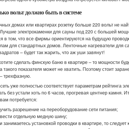
ько вольт должно быть в системе
чных домах или квартирах розетку больше 220 вольт не найт
. Лучшие электрокаменки для сауны под 220 с большей мощн
ся в том, что все фирмы ориентируются на будущую провод
лам для стандартных домов. Ленточные нагреватели для са
вадратов – будет так жарить, что аж уши завянут!
хотите сделать финскую баню в квартире – то мощности буде
а такого показателя может не хватить. Поэтому стоит зара
 – трехфазную.
 сеть уже полностью соответствует параметрам рейтинга эл
ать без устали хоть по 6 часов, прогревая центнер камня. 
 вам потребуется:
учить разрешение на переоборудование сети питания;
вести отдельную медную шину;
и занимаетесь установкой проводки в квартире, то следует 