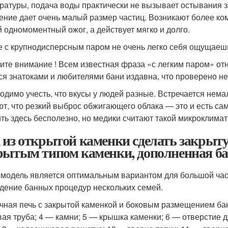
ратуры, подача воды практически не вызывает остывания з
ение дает очень малый размер частиц. Возникают более ко
й одномоментный ожог, а действует мягко и долго.
е с крупнодисперсным паром не очень легко себя ощущаеш
ите внимание ! Всем известная фраза «с легким паром» отно
ся знатоками и любителями бани издавна, что проверено н
одимо учесть, что вкусы у людей разные. Встречается нема
ют, что резкий выброс обжигающего облака — это и есть с
ть здесь бесполезно, но медики считают такой микроклима
 из открытой каменки сделать закрыту
рытым типом каменки, дополненная ба
 модель является оптимальным вариантом для большой час
дение банных процедур нескольких семей.
чная печь с закрытой каменкой и боковым размещением бак
ая труба; 4 — камни; 5 — крышка каменки; 6 — отверстие 