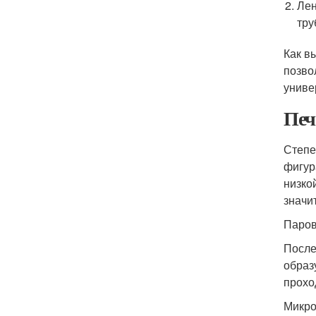
Лен
тру
Как в
позво
униве
Печ
Степе
фигур
низко
значи
Паров
После
образ
прохо
Микро