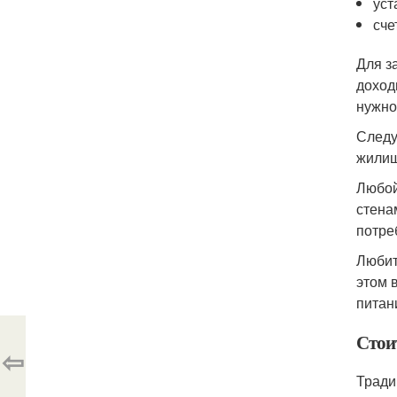
уст
сче
Для з
доход
нужно
Следу
жилищ
Любой
стена
потре
Любит
этом 
питан
Стои
⇦
Тради