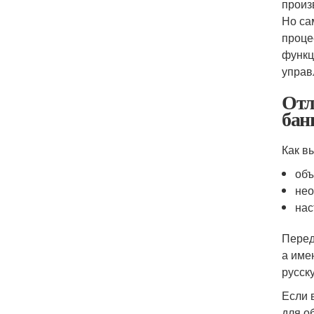
произ
Но са
проце
функц
управ
Отл
бан
Как в
объ
нео
нас
Перед
а име
русск
Если 
для о