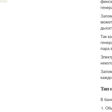
финск
генер
Запом
может
дыхат
Так к
генер
пара 
Элект
некот
Запом
каждо
Тип 
В бан
Обы