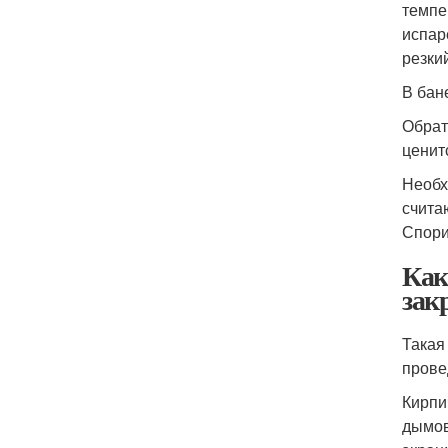
темпе
испар
резки
В бан
Обрат
ценит
Необх
счита
Спори
Как
зак
Такая
прове
Кирпи
дымов