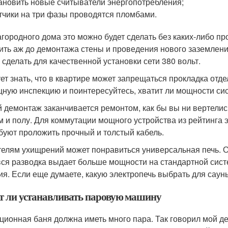
ановить новые считыватели энергопотребления;
тчики на три фазы проводятся пломбами.
агородного дома это можно будет сделать без каких-либо п
ить аж до демонтажа стены и проведения нового заземлени
 сделать для качественной установки сети 380 вольт.
ет знать, что в квартире может запрещаться прокладка отд
ную инспекцию и поинтересуйтесь, хватит ли мощности сис
 демонтаж заканчивается ремонтом, как бы вы ни вертелис
м и полу. Для коммутации мощного устройства из рейтинга 
буют проложить прочный и толстый кабель.
елям ухищрений может понравиться универсальная печь. Она 
вся разводка выдает больше мощности на стандартной систе
ия. Если еще думаете, какую электропечь выбрать для сауны
т ли устанавливать паровую машину
ционная баня должна иметь много пара. Так говорил мой дед,