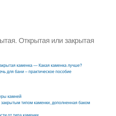
рытая. Открытая или закрытая
закрытая каменка — Какая каменка лучше?
ечь для бани – практическое пособие
туры камней
 с закрытым типом каменки, дополненная баком
сти от типа каменки