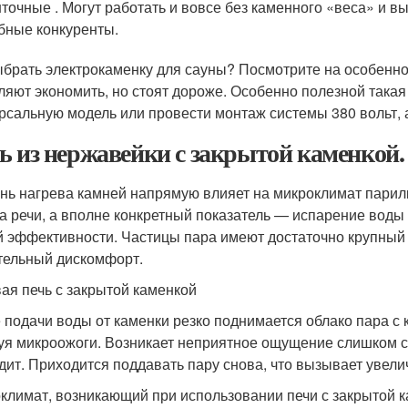
точные . Могут работать и вовсе без каменного «веса» и в
бные конкуренты.
ыбрать электрокаменку для сауны? Посмотрите на особенно
ляют экономить, но стоят дороже. Особенно полезной такая с
рсальную модель или провести монтаж системы 380 вольт, 
ь из нержавейки с закрытой каменкой
нь нагрева камней напрямую влияет на микроклимат парилк
а речи, а вполне конкретный показатель — испарение воды
й эффективности. Частицы пара имеют достаточно крупный 
тельный дискомфорт.
ая печь с закрытой каменкой
 подачи воды от каменки резко поднимается облако пара с 
уя микроожоги. Возникает неприятное ощущение слишком с
дит. Приходится поддавать пару снова, что вызывает увели
климат, возникающий при использовании печи с закрытой к