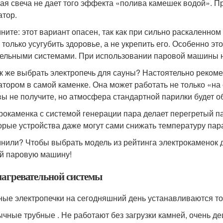
ая свеча не дает того эффекта «полива камешек водой». П
атор.
ните: этот вариант опасен, так как при сильно раскаленн
 только усугубить здоровье, а не укрепить его. Особенно эт
ельными системами. При использовании паровой машины ни
ак же выбрать электропечь для сауны? Настоятельно реком
атором в самой каменке. Она может работать не только «на 
вы не получите, но атмосфера стандартной парилки будет о
рокаменка с системой генерации пара делает перегретый па
орые устройства даже могут сами снижать температуру пара
нили? Чтобы выбрать модель из рейтинга электрокаменок д
й паровую машину!
нагревательной системы
ные электропечки на сегодняшний день устанавливаются то
чные трубные . Не работают без загрузки камней, очень д