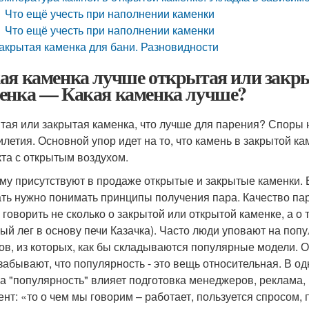
Что ещё учесть при наполнении каменки
Что ещё учесть при наполнении каменки
акрытая каменка для бани. Разновидности
ая каменка лучше открытая или закр
енка — Какая каменка лучше?
тая или закрытая каменка, что лучше для парения? Споры 
илетия. Основной упор идет на то, что камень в закрытой к
кта с открытым воздухом.
му присутствуют в продаже открытые и закрытые каменки. 
ть нужно понимать принципы получения пара. Качество пара
 говорить не сколько о закрытой или открытой каменке, а о
рый лег в основу печи Казачка). Часто люди уповают на поп
ов, из которых, как бы складываются популярные модели. О
забывают, что популярность - это вещь относительная. В од
а "популярность" влияет подготовка менеджеров, реклама
ент: «то о чем мы говорим – работает, пользуется спросом