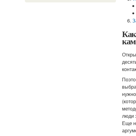
З
Как
кам
Откры
десят
конта
Поэто
выбра
нужно
(кото
метод
люди 
Еще н
аргум