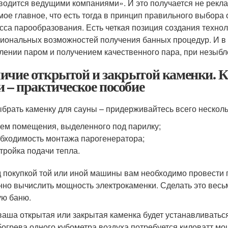
водится ведущими компаниями». И это получается не реклам
мое главное, что есть тогда в принцип правильного выбора 
сса парообразования. Есть четкая позиция создания технол
иональных возможностей получения банных процедур. И в
лении паром и получением качественного пара, при незыб
ичие открытой и закрытой каменки. К
и – практическое пособие
ыбрать каменку для сауны – придерживайтесь всего несколь
ем помещения, выделенного под парилку;
бходимость монтажа парогенератора;
тройка подачи тепла.
 покупкой той или иной машины вам необходимо провести 
нно вычислить мощность электрокаменки. Сделать это весь
ую баню.
ваша открытая или закрытая каменка будет устанавливаться
богрева одного кубометра воздуха потребуется киловатт мо