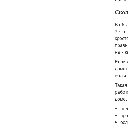
Скол
В обы
7 кВт
кроет
прави
на 7 к
Если 
домик
вольт
Такая
работ
доме,
пол
про
есл