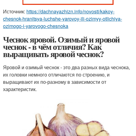
Источник:
https://dachnayazhizn.info/novosti/kakoy-
chesnok-hranitsya-luchshe-yarovoy-ili-ozimyy-otlichiya-
ozimogo-i-yarovogo-chesnoka
Чеснок яровой. Озимый и яровой
чеснок - в чём отличия? Как
выращивать яровой чеснок?
Яровой и озимый чеснок - это два разных вида чеснока,
их головки немного отличаются по строению, и
выращивают их по-разному в зависимости от
характеристик.