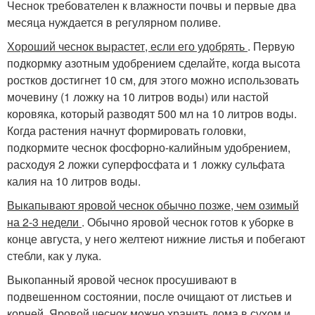
Чеснок требователен к влажности почвы и первые два
месяца нуждается в регулярном поливе.
Хороший чеснок вырастет, если его удобрять
. Первую
подкормку азотным удобрением сделайте, когда высота
ростков достигнет 10 см, для этого можно использовать
мочевину (1 ложку на 10 литров воды) или настой
коровяка, который разводят 500 мл на 10 литров воды.
Когда растения начнут формировать головки,
подкормите чеснок фосфорно-калийным удобрением,
расходуя 2 ложки суперфосфата и 1 ложку сульфата
калия на 10 литров воды.
Выкапывают яровой чеснок обычно позже, чем озимый
на 2-3 недели
. Обычно яровой чеснок готов к уборке в
конце августа, у него желтеют нижние листья и побегают
стебли, как у лука.
Выкопанный яровой чеснок просушивают в
подвешенном состоянии, после очищают от листьев и
корней. Яровой чеснок можно хранить дома в сухом и