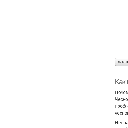
читат
Как
Почем
Чесно
пробл
чесно
Непра