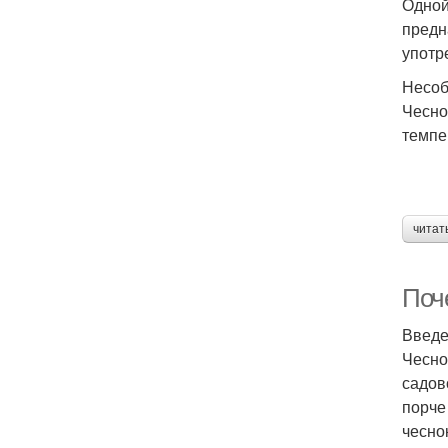
Одной
предн
употр
Несоб
Чесно
темпе
читат
Поч
Введ
Чесно
садов
порче
чесно