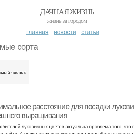
ДАЧНАЯ ЖИЗНЬ
жизнь за городом
главная
новости
статьи
мые сорта
имый чеснок
имальное расстояние для посадки лукови
ешного выращивания
юбителей луковичных цветов актуальна проблема того, что 
ся найти. А если пожухшую листву цветовод убрал с участка