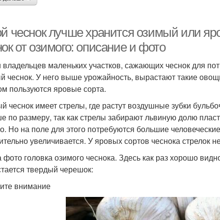
ой чеснок лучше хранится озимый или яр
ок от озимого: описание и фото
 владельцев маленьких участков, сажающих чеснок для по
й чеснок. У него выше урожайность, вырастают такие овощ
ом пользуются яровые сорта.
й чеснок имеет стрелы, где растут воздушные зубки бульбо
е по размеру, так как стрелы забирают львиную долю пласт
о. Но на поле для этого потребуются большие человеческие
ительно увеличивается. У яровых сортов чеснока стрелок не
а фото головка озимого чеснока. Здесь как раз хорошо видно,
стается твердый черешок:
ите внимание