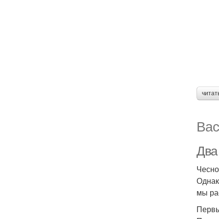
читат
Вас
Два
Чесно
Однак
мы ра
Первы