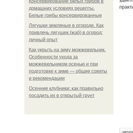
Консервирование белых грибов в
практ
домашних условиях рецепты.
Белые грибы консервированные
Лягушки земляные в огороде. Как
привлечь лягушек (жаб) в огород:
личный опыт
Как укрыть на зиму можжевельник.
Особенности ухода за
можжевельником осенью и при
подготовке к зиме — общие советы
и рекомендации
Осенние клубники: как правильно
посадить их в открытый грунт
читат