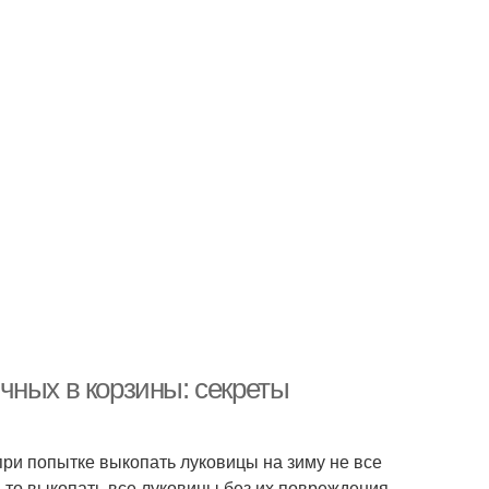
чных в корзины: секреты
при попытке выкопать луковицы на зиму не все
, то выкопать все луковицы без их повреждения