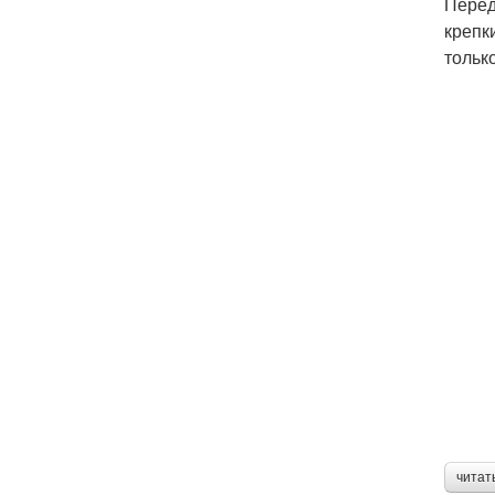
Перед
крепк
тольк
читат