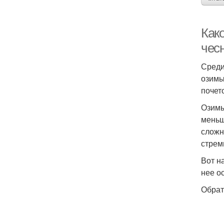
Как
чесн
Среди
озимы
почет
Озимы
меньш
сложн
стрем
Вот н
нее о
Обрат