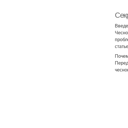
Секр
Введ
Чесно
пробл
стать
Почем
Перед
чесно