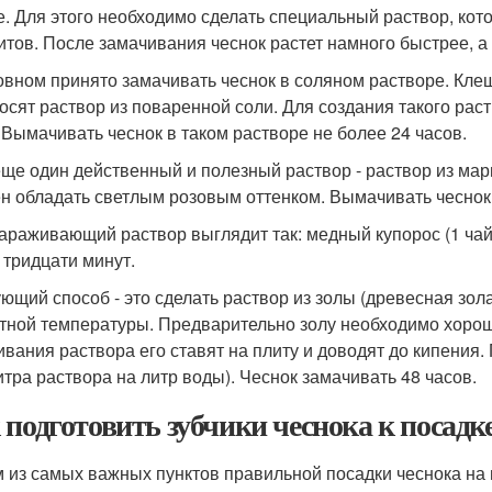
е. Для этого необходимо сделать специальный раствор, кот
итов. После замачивания чеснок растет намного быстрее, 
овном принято замачивать чеснок в соляном растворе. Кл
осят раствор из поваренной соли. Для создания такого раст
 Вымачивать чеснок в таком растворе не более 24 часов.
еще один действенный и полезный раствор - раствор из мар
н обладать светлым розовым оттенком. Вымачивать чеснок 
араживающий раствор выглядит так: медный купорос (1 чайн
 тридцати минут.
ющий способ - это сделать раствор из золы (древесная зо
тной температуры. Предварительно золу необходимо хорош
ивания раствора его ставят на плиту и доводят до кипения.
итра раствора на литр воды). Чеснок замачивать 48 часов.
 подготовить зубчики чеснока к посадк
 из самых важных пунктов правильной посадки чеснока на 