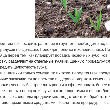
ед тем как посадить растение в грунт его необходимо под
градусов по Цельсию. Подойдет полочка в холодильнике. По
яца перед тем, как планирует посадка чесночных зубочков
овку разделяют на отдельные зубчики. Данную процедуру сл
редить целостность зубка.
и в наличии только семена, то их тоже, перед тем как поса
ичие заключается во времени выдержки - держать семена в
волит чесноку быстрее дать ростки и сформировать более кр
ее того, так овощ не испугается холодов зимы и не погибнет
оторые садоводы предпочитают подготовить и обработать
тивопаразитными средствами. После такой процедуры чес