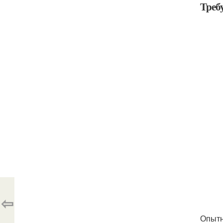
Треб
⇦
Опытн