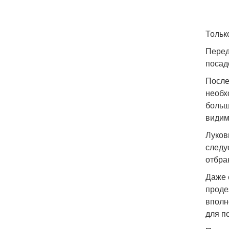
Тольк
Перед
посад
После
необх
больш
видим
Луков
следу
отбра
Даже 
проде
вполн
для п