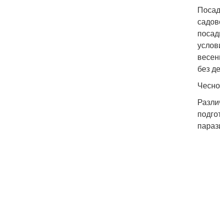
Посад
садов
посад
услов
весен
без д
Чесно
Разли
подго
параз