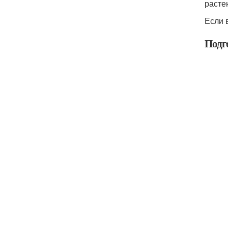
расте
Если 
Подг