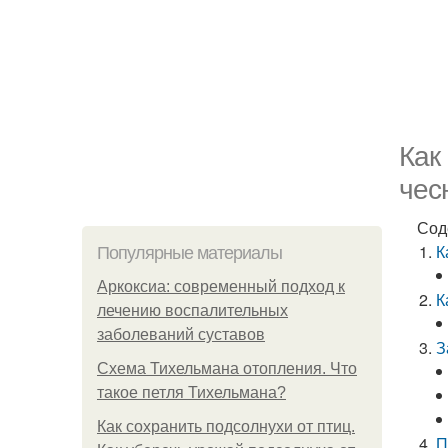
Как
чес
Сод
К
Популярные материалы
Аркоксиа: современный подход к
К
лечению воспалительных
заболеваний суставов
З
Схема Тихельмана отопления. Что
такое петля Тихельмана?
Как сохранить подсолнухи от птиц.
П