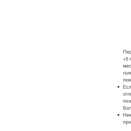
Пер
+5 
мес
гол
пов
Есл
отл
поз
Бол
Нек
про