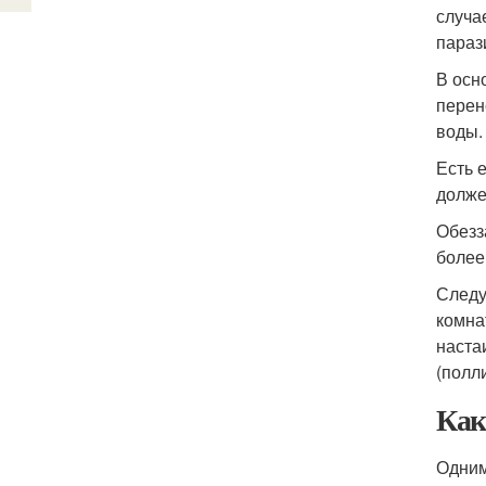
случа
параз
В осн
перен
воды.
Есть 
долже
Обезз
более
Следу
комна
наста
(полл
Как
Одним