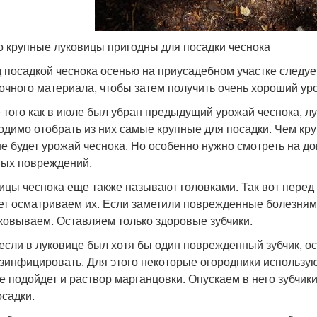
о крупные луковицы пригодны для посадки чеснока
 посадкой чеснока осенью на приусадебном участке следу
очного материала, чтобы затем получить очень хороший ур
 того как в июле был убран предыдущий урожай чеснока, л
одимо отобрать из них самые крупные для посадки. Чем круп
е будет урожай чеснока. Но особенно нужно смотреть на до
ых повреждений.
ицы чеснока еще также называют головками. Так вот перед п
ет осматриваем их. Если заметили поврежденные болезнями
ковываем. Оставляем только здоровые зубчики.
если в луковице был хотя бы один поврежденный зубчик, о
зинфицировать. Для этого некоторые огородники используют 
е подойдет и раствор марганцовки. Опускаем в него зубчики
осадки.