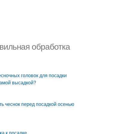
авильная обработка
есночных головок для посадки
самой высадкой?
ть чеснок перед посадкой осенью
ка к посадке