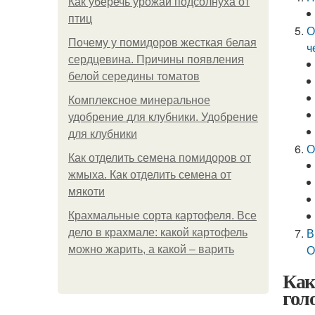
Как уберечь урожай подсолнуха от
птиц
О
Почему у помидоров жесткая белая
ч
сердцевина. Причины появления
белой середины томатов
Комплексное минеральное
удобрение для клубники. Удобрение
для клубники
О
Как отделить семена помидоров от
жмыха. Как отделить семена от
мякоти
Крахмальные сорта картофеля. Все
В
дело в крахмале: какой картофель
О
можно жарить, а какой – варить
Как
гол