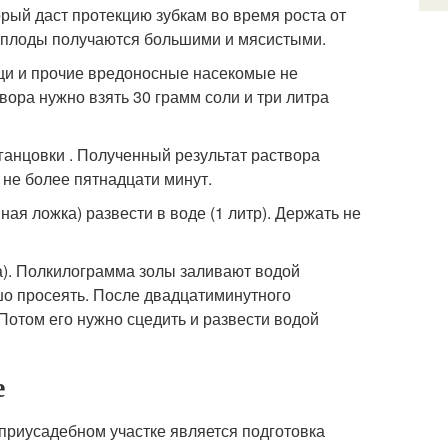
орый даст протекцию зубкам во время роста от
а плоды получаются большими и мясистыми.
ещи и прочие вредоносные насекомые не
вора нужно взять 30 грамм соли и три литра
ганцовки . Полученный результат раствора
не более пятнадцати минут.
ая ложка) развести в воде (1 литр). Держать не
ла). Полкилограмма золы заливают водой
о просеять. После двадцатиминутного
 Потом его нужно сцедить и развести водой
е
приусадебном участке является подготовка