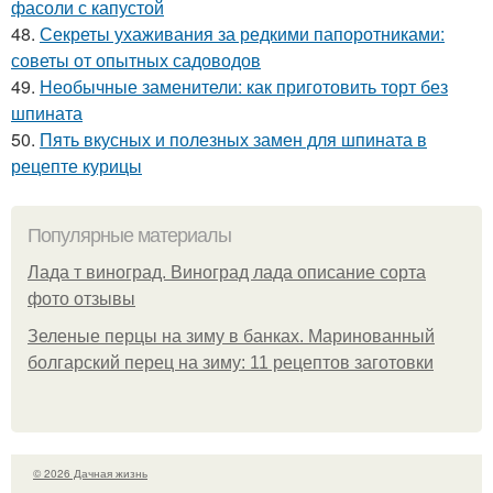
фасоли с капустой
48.
Секреты ухаживания за редкими папоротниками:
советы от опытных садоводов
49.
Необычные заменители: как приготовить торт без
шпината
50.
Пять вкусных и полезных замен для шпината в
рецепте курицы
Популярные материалы
Лада т виноград. Виноград лада описание сорта
фото отзывы
Зеленые перцы на зиму в банках. Маринованный
болгарский перец на зиму: 11 рецептов заготовки
© 2026 Дачная жизнь