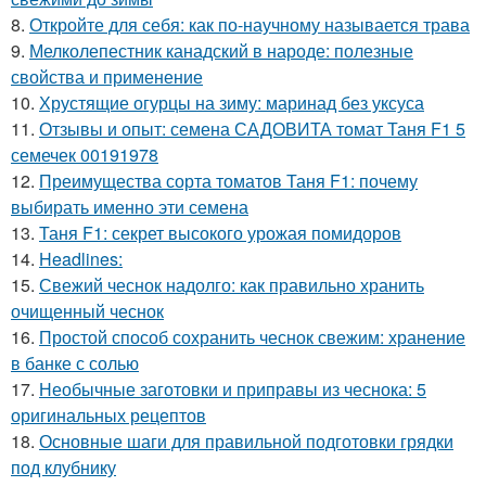
8.
Откройте для себя: как по-научному называется трава
9.
Мелколепестник канадский в народе: полезные
свойства и применение
10.
Хрустящие огурцы на зиму: маринад без уксуса
11.
Отзывы и опыт: семена САДОВИТА томат Таня F1 5
семечек 00191978
12.
Преимущества сорта томатов Таня F1: почему
выбирать именно эти семена
13.
Таня F1: секрет высокого урожая помидоров
14.
Headlines:
15.
Свежий чеснок надолго: как правильно хранить
очищенный чеснок
16.
Простой способ сохранить чеснок свежим: хранение
в банке с солью
17.
Необычные заготовки и приправы из чеснока: 5
оригинальных рецептов
18.
Основные шаги для правильной подготовки грядки
под клубнику