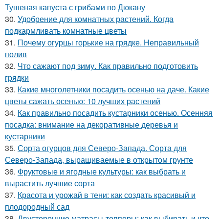
Тушеная капуста с грибами по Дюкану
30.
Удобрение для комнатных растений. Когда
подкармливать комнатные цветы
31.
Почему огурцы горькие на грядке. Неправильный
полив
32.
Что сажают под зиму. Как правильно подготовить
грядки
33.
Какие многолетники посадить осенью на даче. Какие
цветы сажать осенью: 10 лучших растений
34.
Как правильно посадить кустарники осенью. Осенняя
посадка: внимание на декоративные деревья и
кустарники
35.
Сорта огурцов для Северо-Запада. Сорта для
Северо-Запада, выращиваемые в открытом грунте
36.
Фруктовые и ягодные культуры: как выбрать и
вырастить лучшие сорта
37.
Красота и урожай в тени: как создать красивый и
плодородный сад
38.
Двусторонние матрасы-топперы: как выбирать и что