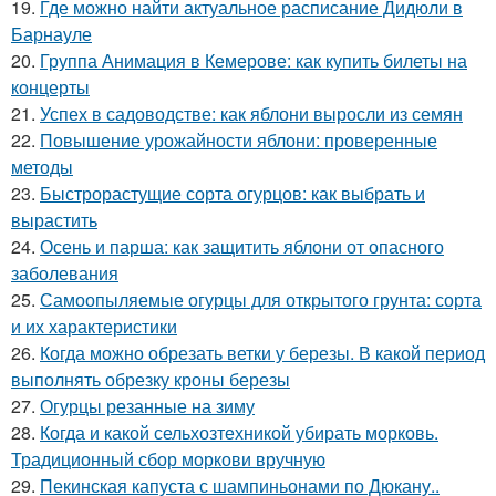
19.
Где можно найти актуальное расписание Дидюли в
Барнауле
20.
Группа Анимация в Кемерове: как купить билеты на
концерты
21.
Успех в садоводстве: как яблони выросли из семян
22.
Повышение урожайности яблони: проверенные
методы
23.
Быстрорастущие сорта огурцов: как выбрать и
вырастить
24.
Осень и парша: как защитить яблони от опасного
заболевания
25.
Самоопыляемые огурцы для открытого грунта: сорта
и их характеристики
26.
Когда можно обрезать ветки у березы. В какой период
выполнять обрезку кроны березы
27.
Огурцы резанные на зиму
28.
Когда и какой сельхозтехникой убирать морковь.
Традиционный сбор моркови вручную
29.
Пекинская капуста с шампиньонами по Дюкану..