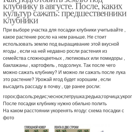
клубнику в августе. После, каких
культур сажать: предшественники
клубники
При выборе участка для посадки клубники учитывайте ,
какое растение росло на нем раньше. Не стоит
использовать землю под выращивание этой вкусной
ягоды , если на ней недавно росли растения из
семейства сложноцветных , лютиковых или помидоры ,
баклажаны , картофель , подсолнух. Так после чего
можно сажать клубнику? И можно ли сажать после лука
это растение? Урожай ягод будет хорошим , если
высадить рассаду в почву , где ранее росли:
горох;фасоль;редис;чеснок;петрушка;редька;горчица;укроп
После посадки клубнику нужно обильно полить
На каком расстоянии укоренять ягоду: схема посадки с
фото