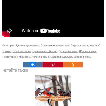
Категории:
Дачные кустарники
,
Правильная подготовка
,
Персик к зиме
,
Хороший
урожай
,
Осенний полив
,
Правильная обрезка
,
Дерева на зиму
,
Яблони к зиме
,
Подготовка к процессу
,
Яблоня к зиме
,
Садовая культура
,
Дерева в зиму
Читайте также