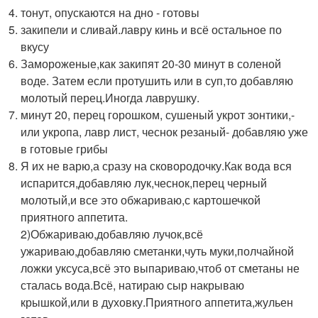
тонут, опускаются на дно - готовы
закипели и сливай.лавру кинь и всё остальное по
вкусу
Замороженые,как закипят 20-30 минут в соленой
воде. Затем если протушить или в суп,то добавляю
молотый перец.Иногда лаврушку.
минут 20, перец горошком, сушеный укрот зонтики,-
или укропа, лавр лист, чеснок резаный- добавляю уже
в готовые грибы
Я их не варю,а сразу на сковородочку.Как вода вся
испарится,добавляю лук,чеснок,перец черный
молотый,и все это обжариваю,с картошечкой
приятного аппетита.
2)Обжариваю,добавляю лучок,всё
ужариваю,добавляю сметанки,чуть муки,полчайной
ложки уксуса,всё это выпариваю,чтоб от сметаны не
сталась вода.Всё, натираю сыр накрываю
крышкой,или в духовку.Приятного аппетита,жульен