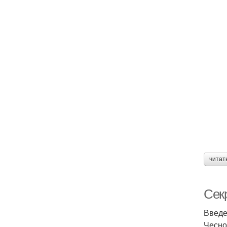
читат
Секр
Введ
Чесно