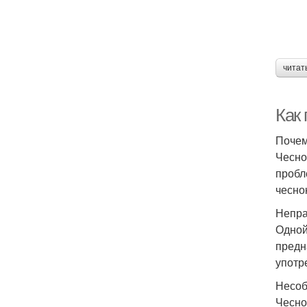
читат
Как
Почем
Чесно
пробл
чесно
Непра
Одной
предн
употр
Несоб
Чесно