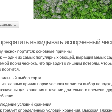
ь дальше →
 прекратить выкидывать испорченный чес
у чеснок портится: основные причины
к — один из самых популярных овощей, выращиваемых сад
емой порчи чеснока, что приводит к лишним потерям. Чтобы
к портится.
вильный выбор сорта
 из главных причин порчи чеснока является выбор неподхо
азначены для хранения в течение длительного времени, др
ебления.
людение условий хранения
к требует определённых условий хранения. Высокая влажно