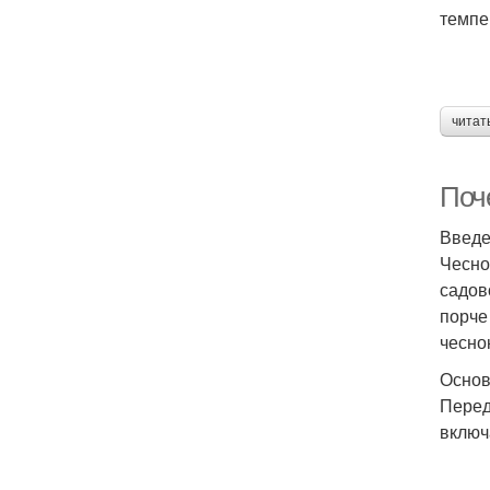
темпе
читат
Поч
Введ
Чесно
садов
порче
чесно
Основ
Перед
включ