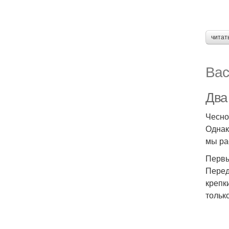
читат
Вас
Два
Чесно
Однак
мы ра
Первы
Перед
крепк
тольк