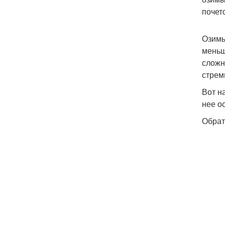
почет
Озимы
меньш
сложн
стрем
Вот н
нее о
Обрат