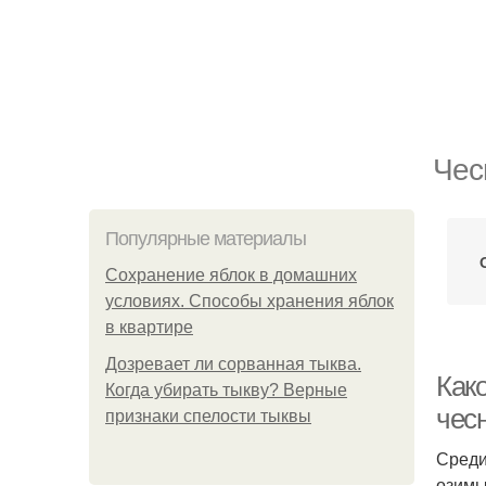
Чес
Популярные материалы
Сохранение яблок в домашних
условиях. Способы хранения яблок
в квартире
Дозревает ли сорванная тыква.
Как
Когда убирать тыкву? Верные
чесн
признаки спелости тыквы
Среди
озимы