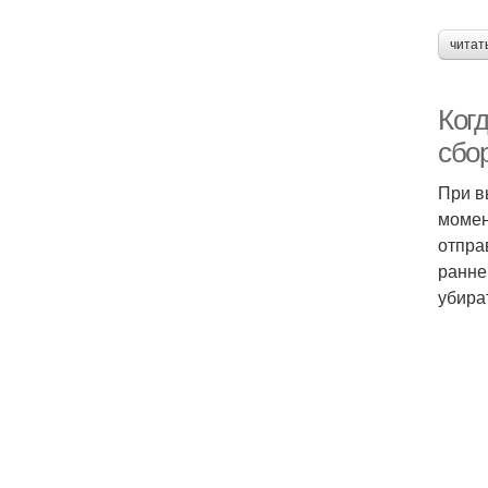
читат
Когд
сбо
При в
момен
отпра
ранне
убира