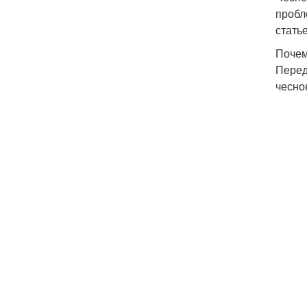
пробл
стать
Почем
Перед
чесно