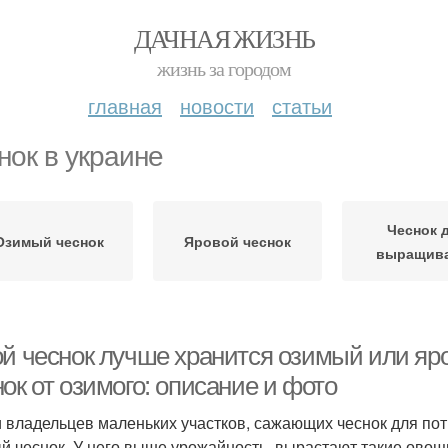
ДАЧНАЯ ЖИЗНЬ
жизнь за городом
главная
новости
статьи
нок в украине
Чеснок 
Озимый чеснок
Яровой чеснок
выращив
ой чеснок лучше хранится озимый или яр
ок от озимого: описание и фото
 владельцев маленьких участков, сажающих чеснок для по
й чеснок. У него выше урожайность, вырастают такие овощ