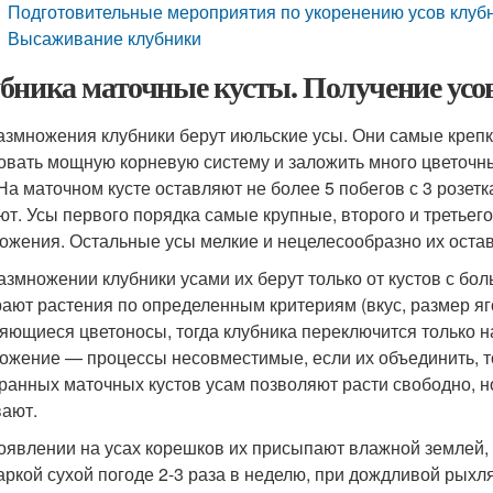
Подготовительные мероприятия по укоренению усов клуб
Высаживание клубники
бника маточные кусты. Получение усо
азмножения клубники берут июльские усы. Они самые креп
овать мощную корневую систему и заложить много цветочны
 На маточном кусте оставляют не более 5 побегов с 3 розет
ют. Усы первого порядка самые крупные, второго и третьег
ожения. Остальные усы мелкие и нецелесообразно их остав
азмножении клубники усами их берут только от кустов с бо
ают растения по определенным критериям (вкус, размер ягод
яющиеся цветоносы, тогда клубника переключится только 
ожение — процессы несовместимые, если их объединить, то 
ранных маточных кустов усам позволяют расти свободно, но
ают.
оявлении на усах корешков их присыпают влажной землей, 
аркой сухой погоде 2-3 раза в неделю, при дождливой рыхл