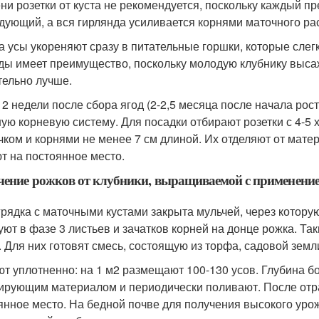
ни розетки от куста не рекомендуется, поскольку каждый 
дующий, а вся гирлянда усиливается корнями маточного ра
а усы укореняют сразу в питательные горшки, которые слег
ды имеет преимущество, поскольку молодую клубнику выса
тельно лучше.
 2 недели после сбора ягод (2-2,5 месяца после начала ро
ую корневую систему. Для посадки отбирают розетки с 4-5
чком и корнями не менее 7 см длиной. Их отделяют от мате
т на постоянное место.
ение рожков от клубники, выращиваемой с применени
грядка с маточными кустами закрыта мульчей, через которую
уют в фазе 3 листьев и зачатков корней на донце рожка. Та
. Для них готовят смесь, состоящую из торфа, садовой земли
т уплотненно: на 1 м
2
размещают 100-130 усов. Глубина бо
ирующим материалом и периодически поливают. После отр
янное место. На бедной почве для получения высокого уро