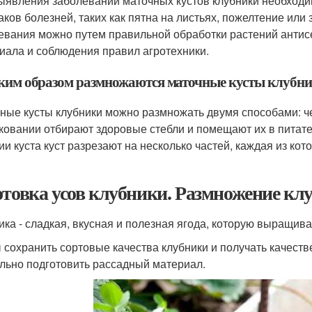
ыявления заболеваний маточных кустов клубники необходи
аков болезней, таких как пятна на листьях, пожелтение ил
евания можно путем правильной обработки растений антис
иала и соблюдения правил агротехники.
аким образом размножаются маточные кусты клубн
ные кусты клубники можно размножать двумя способами: ч
ковании отбирают здоровые стебли и помещают их в питател
ии куста куст разрезают на несколько частей, каждая из к
отовка усов клубники. Размножение кл
ика - сладкая, вкусная и полезная ягода, которую выращива
 сохранить сортовые качества клубники и получать качест
льно подготовить рассадный материал.