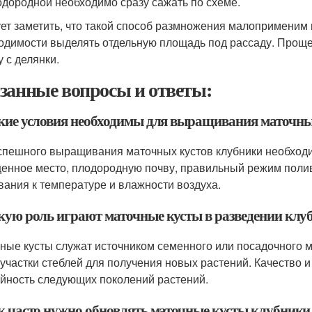
одородной необходимо сразу сажать по схеме.
ет заметить, что такой способ размножения малоприменим н
одимости выделять отдельную площадь под рассаду. Проще
у с делянки.
занные вопросы и ответы:
акие условия необходимы для выращивания маточны
спешного выращивания маточных кустов клубники необход
енное место, плодородную почву, правильный режим полив
вания к температуре и влажности воздуха.
акую роль играют маточные кусты в разведении клу
ные кусты служат источником семенного или посадочного м
 участки стеблей для получения новых растений. Качество и
йность следующих поколений растений.
ак часто нужно обновлять маточные кусты клубники