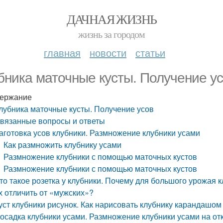
ДАЧНАЯ ЖИЗНЬ
жизнь за городом
главная
новости
статьи
бника маточные кусты. Получение у
ержание
лубника маточные кусты. Получение усов
вязанные вопросы и ответы
аготовка усов клубники. Размножение клубники усами
Как размножить клубнику усами
Размножение клубники с помощью маточных кустов
Размножение клубники с помощью маточных кустов
то такое розетка у клубники. Почему для большого урожая к
х отличить от «мужских»?
уст клубники рисунок. Как нарисовать клубнику карандашо
осадка клубники усами. Размножение клубники усами на от