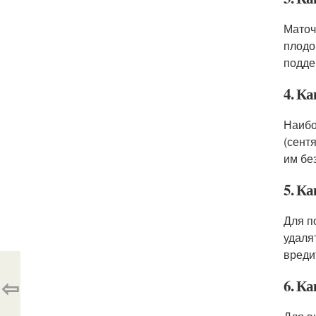
Маточ
плодо
подде
4. Ка
Наибо
(сент
им бе
5. К
Для п
удаля
вреди
⇦
6. К