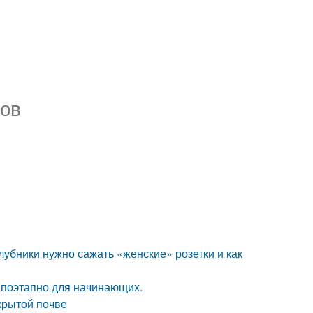
сов
лубники нужно сажать «женские» розетки и как
м поэтапно для начинающих.
крытой почве