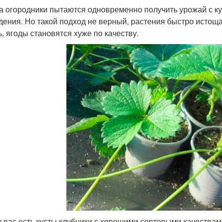
а огородники пытаются одновременно получить урожай с кус
дения. Но такой подход не верный, растения быстро истощ
ь, ягоды становятся хуже по качеству.
у вас есть кусты клубники с хорошими сортовыми качествам