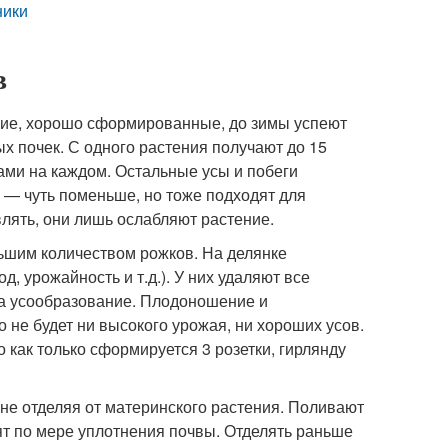
ники
в
кие, хорошо сформированные, до зимы успеют
х почек. С одного растения получают до 15
ками на каждом. Остальные усы и побеги
о — чуть поменьше, но тоже подходят для
лять, они лишь ослабляют растение.
льшим количеством рожков. На делянке
, урожайность и т.д.). У них удаляют все
на усообразование. Плодоношение и
не будет ни высокого урожая, ни хороших усов.
 как только сформируется 3 розетки, гирлянду
не отделяя от материнского растения. Поливают
ят по мере уплотнения почвы. Отделять раньше