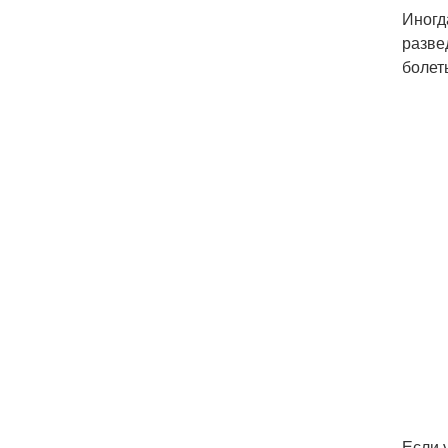
Иногд
разве
болет
Если 