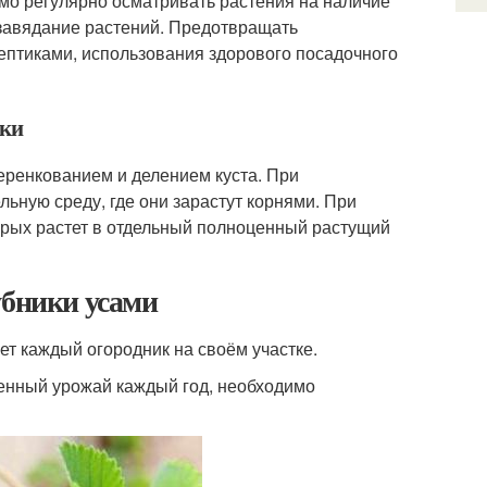
мо регулярно осматривать растения на наличие
и завядание растений. Предотвращать
ептиками, использования здорового посадочного
ики
еренкованием и делением куста. При
ьную среду, где они зарастут корнями. При
оторых растет в отдельный полноценный растущий
убники усами
ет каждый огородник на своём участке.
венный урожай каждый год, необходимо