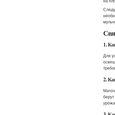
на пл
Следу
необх
мульч
Свя
1. К
Для у
освещ
требо
2. К
Маточ
берут
урожа
3. К