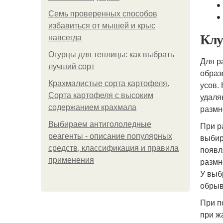
Семь проверенных способов
избавиться от мышей и крыс
Клу
навсегда
Огурцы для теплицы: как выбрать
Для р
лучший сорт
образ
Крахмалистые сорта картофеля.
усов.
Сорта картофеля с высоким
удаля
содержанием крахмала
размн
Выбираем антигололедные
При р
реагенты - описание популярных
выбир
средств, классификация и правила
появл
применения
размн
У выб
обрыв
При п
при ж