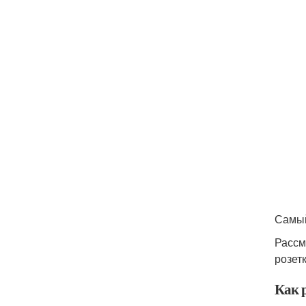
Самый
Рассм
розет
Как 