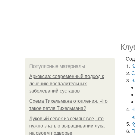
Клу
Сод
К
Популярные материалы
С
Аркоксиа: современный подход к
З
лечению воспалительных
заболеваний суставов
Схема Тихельмана отопления. Что
такое петля Тихельмана?
Ч
и
Луковый севок из семян: все, что
К
нужно знать о выращивании лука
П
на своем подворье