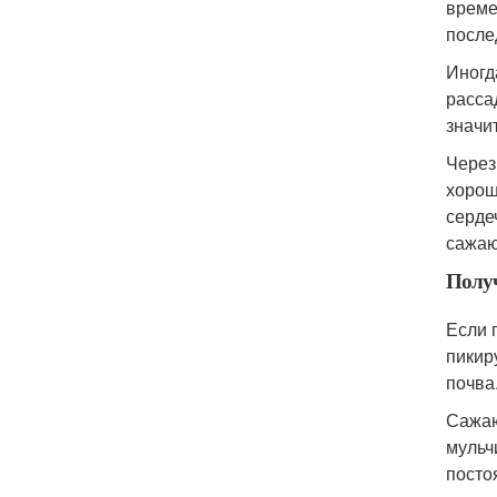
време
после
Иногд
расса
значи
Через
хорош
серде
сажаю
Получ
Если 
пикир
почва
Сажаю
мульч
посто