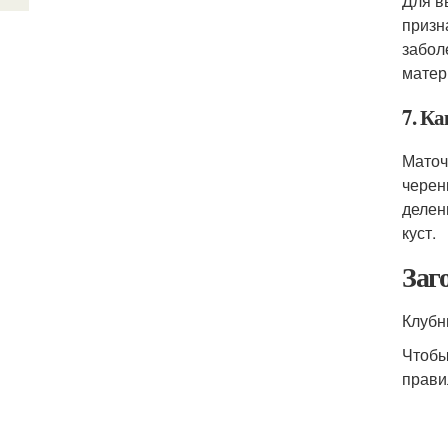
Для в
призн
забол
матер
7. К
Маточ
черен
делен
куст.
Заг
Клубн
Чтобы
прави