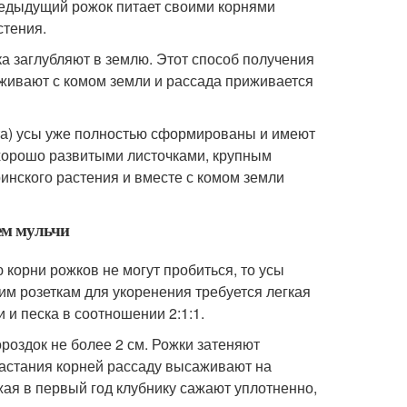
предыдущий рожок питает своими корнями
стения.
ка заглубляют в землю. Этот способ получения
живают с комом земли и рассада приживается
ста) усы уже полностью сформированы и имеют
 хорошо развитыми листочками, крупным
ринского растения и вместе с комом земли
ем мульчи
 корни рожков не могут пробиться, то усы
ким розеткам для укоренения требуется легкая
 и песка в соотношении 2:1:1.
роздок не более 2 см. Рожки затеняют
астания корней рассаду высаживают на
жая в первый год клубнику сажают уплотненно,