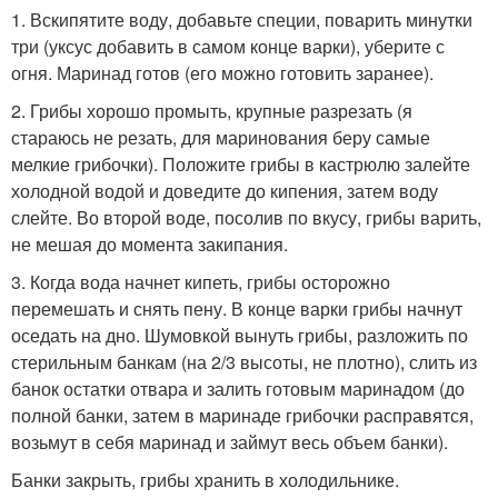
1. Вскипятите воду, добавьте специи, поварить минутки
три (уксус добавить в самом конце варки), уберите с
огня. Маринад готов (его можно готовить заранее).
2. Грибы хорошо промыть, крупные разрезать (я
стараюсь не резать, для маринования беру самые
мелкие грибочки). Положите грибы в кастрюлю залейте
холодной водой и доведите до кипения, затем воду
слейте. Во второй воде, посолив по вкусу, грибы варить,
не мешая до момента закипания.
3. Когда вода начнет кипеть, грибы осторожно
перемешать и снять пену. В конце варки грибы начнут
оседать на дно. Шумовкой вынуть грибы, разложить по
стерильным банкам (на 2/3 высоты, не плотно), слить из
банок остатки отвара и залить готовым маринадом (до
полной банки, затем в маринаде грибочки расправятся,
возьмут в себя маринад и займут весь объем банки).
Банки закрыть, грибы хранить в холодильнике.