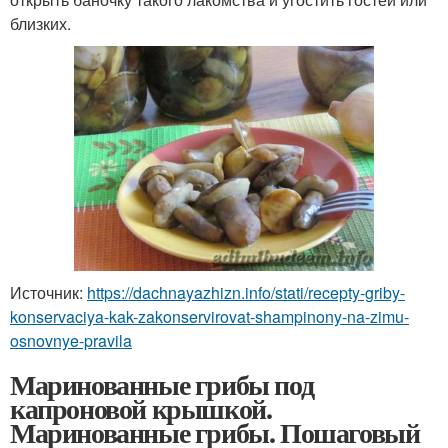
близких.
Источник:
https://dachnayazhizn.info/stati/recepty-griby-
konservaciya-kak-zakonservirovat-shampinony-na-zimu-
osnovnye-pravila
Маринованные грибы под
капроновой крышкой.
Маринованные грибы. Пошаговый