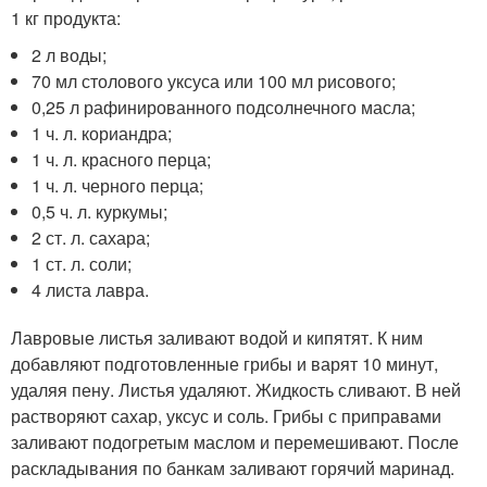
1 кг продукта:
2 л воды;
70 мл столового уксуса или 100 мл рисового;
0,25 л рафинированного подсолнечного масла;
1 ч. л. кориандра;
1 ч. л. красного перца;
1 ч. л. черного перца;
0,5 ч. л. куркумы;
2 ст. л. сахара;
1 ст. л. соли;
4 листа лавра.
Лавровые листья заливают водой и кипятят. К ним
добавляют подготовленные грибы и варят 10 минут,
удаляя пену. Листья удаляют. Жидкость сливают. В ней
растворяют сахар, уксус и соль. Грибы с приправами
заливают подогретым маслом и перемешивают. После
раскладывания по банкам заливают горячий маринад.