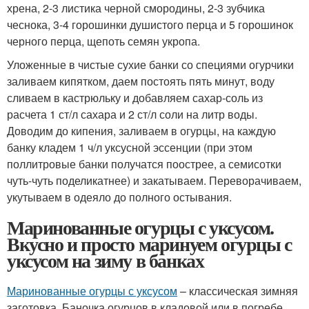
хрена, 2-3 листика черной смородины, 2-3 зубчика
чеснока, 3-4 горошинки душистого перца и 5 горошинок
черного перца, щепоть семян укропа.
Уложенные в чистые сухие банки со специями огурчики
заливаем кипятком, даем постоять пять минут, воду
сливаем в кастрюльку и добавляем сахар-соль из
расчета 1 ст/л сахара и 2 ст/л соли на литр воды.
Доводим до кипения, заливаем в огурцы, на каждую
банку кладем 1 ч/л уксусной эссенции (при этом
поллитровые банки получатся поострее, а семисотки
чуть-чуть поделикатнее) и закатываем. Переворачиваем,
укутываем в одеяло до полного остывания.
Маринованные огурцы с уксусом.
Вкусно и просто маринуем огурцы с
уксусом на зиму в банках
Маринованные огурцы с уксусом
– классическая зимняя
заготовка. Баночка огурцов в кладовой или в погребе