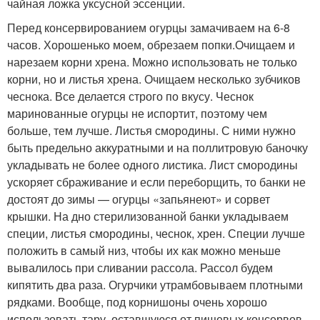
чайная ложка уксусной эссенции.
Перед консервированием огурцы замачиваем на 6-8
часов. Хорошенько моем, обрезаем попки.Очищаем и
нарезаем корни хрена. Можно использовать не только
корни, но и листья хрена. Очищаем несколько зубчиков
чеснока. Все делается строго по вкусу. Чеснок
маринованные огурцы не испортит, поэтому чем
больше, тем лучше. Листья смородины. С ними нужно
быть предельно аккуратными и на поллитровую баночку
укладывать не более одного листика. Лист смородины
ускоряет сбраживание и если переборщить, то банки не
достоят до зимы — огурцы «запьянеют» и сорвет
крышки. На дно стерилизованной банки укладываем
специи, листья смородины, чеснок, хрен. Специи лучше
положить в самый низ, чтобы их как можно меньше
вывалилось при сливании рассола. Рассол будем
кипятить два раза. Огурчики утрамбовываем плотными
рядками. Вообще, под корнишоны очень хорошо
использовать тару, оставшуюся от пищевых консервов