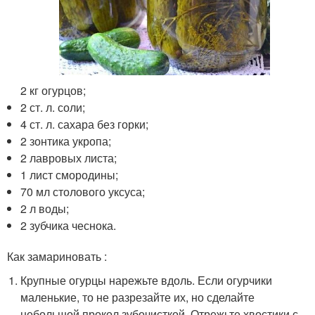
2 кг огурцов;
2 ст. л. соли;
4 ст. л. сахара без горки;
2 зонтика укропа;
2 лавровых листа;
1 лист смородины;
70 мл столового уксуса;
2 л воды;
2 зубчика чеснока.
Как замариновать :
Крупные огурцы нарежьте вдоль. Если огурчики
маленькие, то не разрезайте их, но сделайте
небольшой прокол зубочисткой. Отрежьте хвостики с