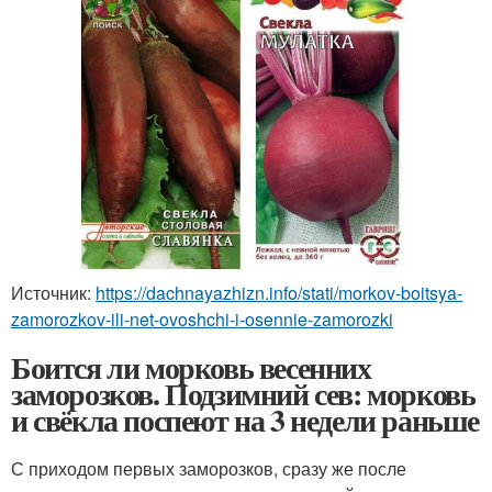
Источник:
https://dachnayazhizn.info/stati/morkov-boitsya-
zamorozkov-ili-net-ovoshchi-i-osennie-zamorozki
Боится ли морковь весенних
заморозков. Подзимний сев: морковь
и свёкла поспеют на 3 недели раньше
С приходом первых заморозков, сразу же после