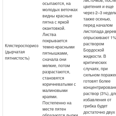
листочков, посл
осыпаются, на
цветения и еще
молодых веточках
через 2–3 недели
видны красные
также осенью,
пятна с яркой
перед началом
окантовкой.
листопада дере
Листва
опрыскивают 1
покрывается
раствором
Клястероспориоз
темно-красными
Бордоской
(дырчатая
пятнышками,
жидкости. В
пятнистость)
сначала они
критических
мелкие, потом
случаях, при
разрастаются,
сильном пораже
становятся
готовят более
коричневатыми с
концентрирован
малиновыми
раствор (3%), дл
краями.
избавления от
Постепенно на
грибка будет
месте пятен
достаточно двух
образуются дырки,