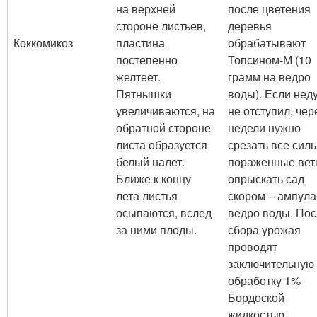
на верхней
после цветения
стороне листьев,
деревья
Коккомикоз
пластина
обрабатывают
постепенно
Топсином-М (10
желтеет.
грамм на ведро
Пятнышки
воды). Если нед
увеличиваются, на
не отступил, чер
обратной стороне
недели нужно
листа образуется
срезать все сил
белый налет.
пораженные вет
Ближе к концу
опрыскать сад
лета листья
скором – ампула
осыпаются, вслед
ведро воды. По
за ними плоды.
сбора урожая
проводят
заключительную
обработку 1%
Бордоской
жидкостью.