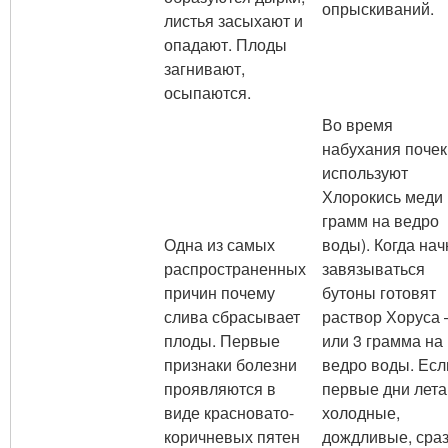
опрыскиваний.
листья засыхают и
опадают. Плоды
загнивают,
осыпаются.
Во время
набухания почек
используют
Хлорокись меди 
грамм на ведро
Одна из самых
воды). Когда нач
распространенных
завязываться
причин почему
бутоны готовят
слива сбрасывает
раствор Хоруса 
плоды. Первые
или 3 грамма на
признаки болезни
ведро воды. Есл
проявляются в
первые дни лета
виде красновато-
холодные,
коричневых пятен
дождливые, сра