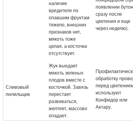
наличие
появлении бутон
вредителя по
сразу после
опавшим фруктам
цветения и еще
тяжело, внешних
через неделю).
признаков нет,
мякоть тоже
целая, а косточка
отсутствует.
Жук выедает
Профилактичес
мякоть зеленых
обработку прово
плодов вместе с
перед цветением
Сливовый
косточкой. Завязь
используют
пилильщик
перестает
Конфидор или
развиваться,
Актару.
желтеет, массово
опадает.