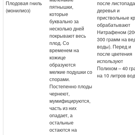
Плодовая гниль
после листопада
пятнышки,
(монилиоз)
деревья и
которые
приствольные кр
буквально за
обрабатывают
несколько дней
Нитрафеном (20
покрывают весь
300 грамм на ве
плод. Со
воды). Перед и
временем на
после цветения
кожице
используют
образуются
Полихом – 40 г
мелкие подушки со
на 10 литров во
спорами.
Постепенно плоды
чернеют,
мумифицируются,
часть из них
опадает, а
остальные
остаются на