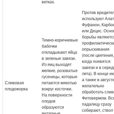
ветках.
Против вредите
используют Алат
Фуфанон, Карбо
или Децис. Осно
борьбы являютс
Темно-коричневые
профилактическ
бабочки
опрыскивания
откладывают яйца
(после цветения,
в зеленые завязи.
когда появятся
Из яиц выходят
завязи и в сере
мелкие, розоватые
лета). В конце и
гусеницы, которые
а также в август
Сливовая
питаются мякотью
желательно
плодожорка
вокруг косточки.
обработать сли
На поверхности
Фитовермом. Вс
плодов
падалицу сразу
образуются
собирают, ствол
янтарные