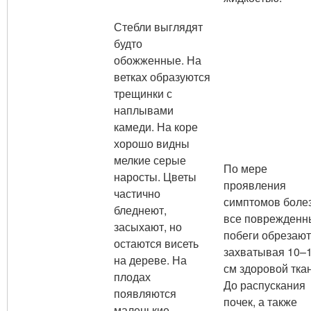
Стебли выглядят
будто
обожженные. На
ветках образуются
трещинки с
наплывами
камеди. На коре
хорошо видны
мелкие серые
По мере
наросты. Цветы
проявления
частично
симптомов боле
бледнеют,
все поврежденн
засыхают, но
побеги обрезают
остаются висеть
захватывая 10–
на дереве. На
см здоровой тка
плодах
До распускания
появляются
почек, а также
маленькие