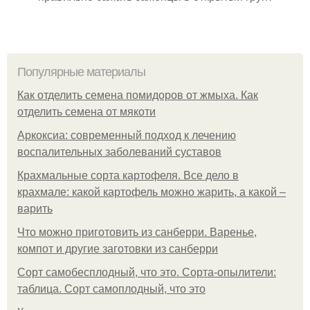
Популярные материалы
Как отделить семена помидоров от жмыха. Как
отделить семена от мякоти
Аркоксиа: современный подход к лечению
воспалительных заболеваний суставов
Крахмальные сорта картофеля. Все дело в
крахмале: какой картофель можно жарить, а какой –
варить
Что можно приготовить из санберри. Варенье,
компот и другие заготовки из санберри
Сорт самобесплодный, что это. Сорта-опылители:
таблица. Сорт самоплодный, что это