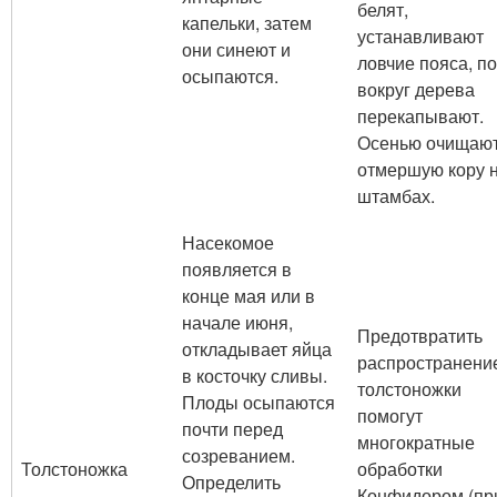
белят,
капельки, затем
устанавливают
они синеют и
ловчие пояса, п
осыпаются.
вокруг дерева
перекапывают.
Осенью очищаю
отмершую кору 
штамбах.
Насекомое
появляется в
конце мая или в
начале июня,
Предотвратить
откладывает яйца
распространени
в косточку сливы.
толстоножки
Плоды осыпаются
помогут
почти перед
многократные
созреванием.
Толстоножка
обработки
Определить
Конфидором (пр