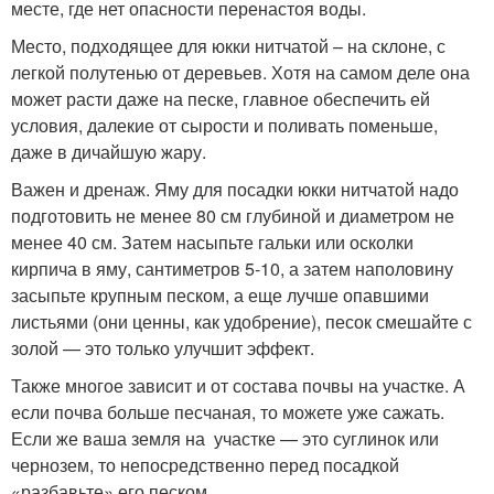
месте, где нет опасности перенастоя воды.
Место, подходящее для юкки нитчатой – на склоне, с
легкой полутенью от деревьев. Хотя на самом деле она
может расти даже на песке, главное обеспечить ей
условия, далекие от сырости и поливать поменьше,
даже в дичайшую жару.
Важен и дренаж. Яму для посадки юкки нитчатой надо
подготовить не менее 80 см глубиной и диаметром не
менее 40 см. Затем насыпьте гальки или осколки
кирпича в яму, сантиметров 5-10, а затем наполовину
засыпьте крупным песком, а еще лучше опавшими
листьями (они ценны, как удобрение), песок смешайте с
золой — это только улучшит эффект.
Также многое зависит и от состава почвы на участке. А
если почва больше песчаная, то можете уже сажать.
Если же ваша земля на участке — это суглинок или
чернозем, то непосредственно перед посадкой
«разбавьте» его песком.