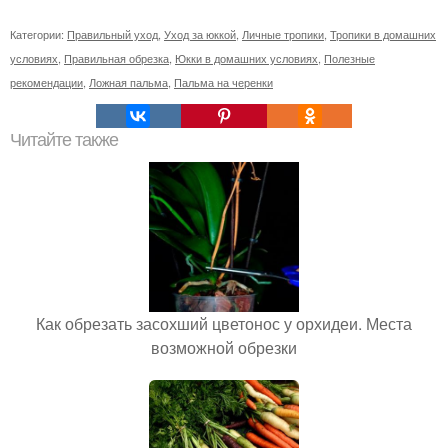
Категории:
Правильный уход
,
Уход за юккой
,
Личные тропики
,
Тропики в домашних
условиях
,
Правильная обрезка
,
Юкки в домашних условиях
,
Полезные
рекомендации
,
Ложная пальма
,
Пальма на черенки
Читайте также
Как обрезать засохший цветонос у орхидеи. Места
возможной обрезки