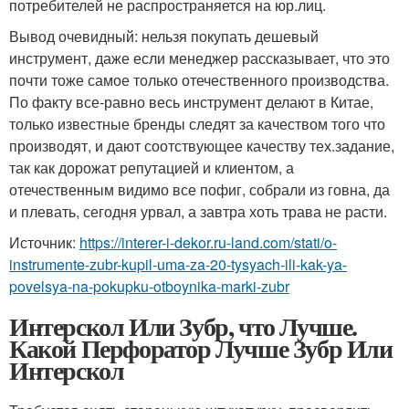
потребителей не распространяется на юр.лиц.
Вывод очевидный: нельзя покупать дешевый
инструмент, даже если менеджер рассказывает, что это
почти тоже самое только отечественного производства.
По факту все-равно весь инструмент делают в Китае,
только известные бренды следят за качеством того что
производят, и дают соотствующее качеству тех.задание,
так как дорожат репутацией и клиентом, а
отечественным видимо все пофиг, собрали из говна, да
и плевать, сегодня урвал, а завтра хоть трава не расти.
Источник:
https://interer-i-dekor.ru-land.com/stati/o-
instrumente-zubr-kupil-uma-za-20-tysyach-ili-kak-ya-
povelsya-na-pokupku-otboynika-marki-zubr
Интерскол Или Зубр, что Лучше.
Какой Перфоратор Лучше Зубр Или
Интерскол