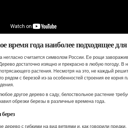
ое время года наиболее подходящее для
а негласно считается символом России. Ее рощи заворажи
 Дерево достаточно изящно и прекрасно в любую погоду. В
 потрясающего растения. Несмотря на это, не каждый решитс
что рядом с березой из-за особенностей строения ее корня 
дения.
 любое другое дерево в саду, белоствольное растение треб
равил обрезки березы в различные времена года.
 берез
е дерево с гибкими на вид ветвями и, как говорили предки