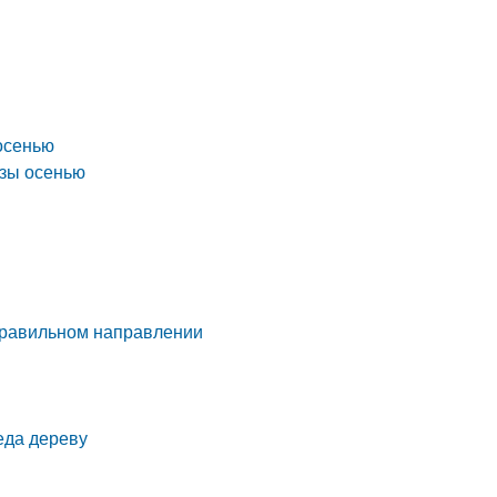
осенью
езы осенью
еправильном направлении
еда дереву