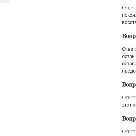
Ответ
покоя
восст
Вопро
Ответ
остры
остав
предо
Вопро
Ответ
этот 
Вопро
Ответ