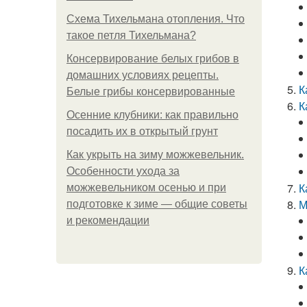
Схема Тихельмана отопления. Что
такое петля Тихельмана?
Консервирование белых грибов в
домашних условиях рецепты.
К
Белые грибы консервированные
К
Осенние клубники: как правильно
посадить их в открытый грунт
Как укрыть на зиму можжевельник.
Особенности ухода за
К
можжевельником осенью и при
М
подготовке к зиме — общие советы
и рекомендации
К