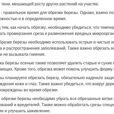
й тени, мешающей росту других растений на участке.
 - правильное время для обрезки березы. Однако, важно по
ожностью и в определенное время.
 тем, как начать обрезку, необходимо убедиться, что темпе
ать промерзания среза и размножения вредных микроорган
брезке березы необходимо использовать острые и чистые 
а и распространения заболеваний. Также важно обрезать ве
 и не вызывала гниение.
ка березы осенью также позволяет удалить старые и сухие 
ающих. Кроме того, обрезка может помочь улучшить форму 
вы планируете обрезать березу, обязательно наденьте защи
ждения кожи и глаз. Также важно убедиться, что вокруг дер
повреждены во время обрезки.
 обрезки березы необходимо убрать все обрезанные ветви 
еваний и вредителей. Также можно обработать срезы спец
ие и улучшить заживление.