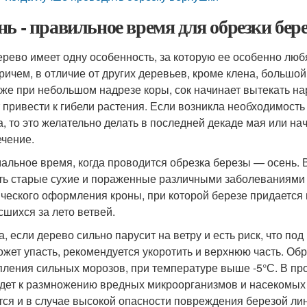
нь - правильное время для обрезки бер
ерево имеет одну особенность, за которую ее особенно люб
Причем, в отличие от других деревьев, кроме клена, большо
аже при небольшом надрезе коры, сок начинает вытекать на
 привести к гибели растения. Если возникла необходимость
а, то это желательно делать в последней декаде мая или на
ечение.
альное время, когда проводится обрезка березы — осень. В
ть старые сухие и пораженные различными заболеваниями 
ического оформления кроны, при которой березе придаетс
сшихся за лето ветвей.
а, если дерево сильно парусит на ветру и есть риск, что по
ожет упасть, рекомендуется укоротить и верхнюю часть. Об
пления сильных морозов, при температуре выше -5°С. В про
дет к размножению вредных микроорганизмов и насекомых 
тся и в случае высокой опасности повреждения березой ли