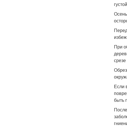
густо
Осень
остор
Перед
избеж
При о
дерев
срезе
Обрез
окруж
Если 
повре
быть 
После
забол
гниен