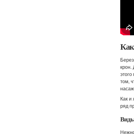
Как
Берез
крон.
этого
том, 
насаж
Как и
ряд п
Виды
Нежно