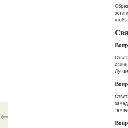
Обрез
эстет
чтобы
Свя
Вопро
Ответ
осенн
Лучше
Вопро
Ответ
замед
темпе
⇦
Вопр