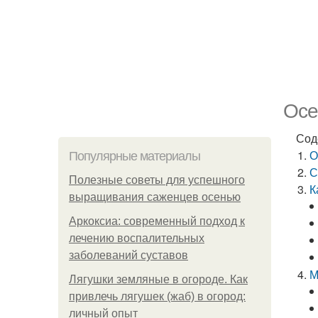
Осе
Сод
О
Популярные материалы
С
Полезные советы для успешного
К
выращивания саженцев осенью
Аркоксиа: современный подход к
лечению воспалительных
заболеваний суставов
М
Лягушки земляные в огороде. Как
привлечь лягушек (жаб) в огород:
личный опыт