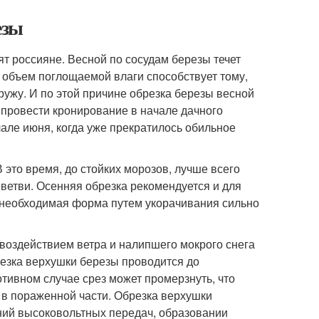
езы
ят россияне. Весной по сосудам березы течет
й объем поглощаемой влаги способствует тому,
ружу. И по этой причине обрезка березы весной
 провести кронирование в начале дачного
чале июня, когда уже прекратилось обильное
 это время, до стойких морозов, лучше всего
ветви. Осенняя обрезка рекомендуется и для
я необходимая форма путем укорачивания сильно
д воздействием ветра и налипшего мокрого снега
резка верхушки березы проводится до
тивном случае срез может промерзнуть, что
в пораженной части. Обрезка верхушки
ний высоковольтных передач, образовании