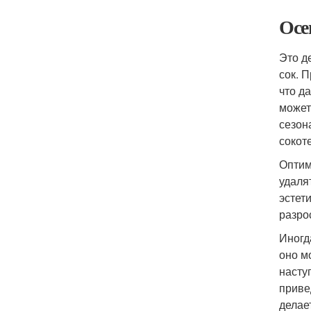
Осе
Это д
сок. 
что д
может
сезон
сокот
Оптим
удаля
эстет
разро
Иногд
оно м
насту
приве
делае