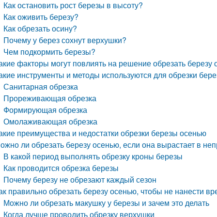
Как остановить рост березы в высоту?
Как оживить березу?
Как обрезать осину?
Почему у берез сохнут верхушки?
Чем подкормить березы?
акие факторы могут повлиять на решение обрезать березу 
акие инструменты и методы используются для обрезки бер
Санитарная обрезка
Прореживающая обрезка
Формирующая обрезка
Омолаживающая обрезка
акие преимущества и недостатки обрезки березы осенью
ожно ли обрезать березу осенью, если она вырастает в н
В какой период выполнять обрезку кроны березы
Как проводится обрезка березы
Почему березу не обрезают каждый сезон
ак правильно обрезать березу осенью, чтобы не нанести вр
Можно ли обрезать макушку у березы и зачем это делать
Когда лучше проводить обрезку верхушки