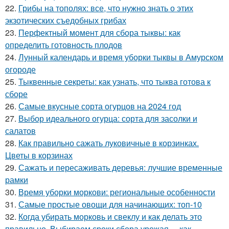
22.
Грибы на тополях: все, что нужно знать о этих
экзотических съедобных грибах
23.
Перфектный момент для сбора тыквы: как
определить готовность плодов
24.
Лунный календарь и время уборки тыквы в Амурском
огороде
25.
Тыквенные секреты: как узнать, что тыква готова к
сборе
26.
Самые вкусные сорта огурцов на 2024 год
27.
Выбор идеального огурца: сорта для засолки и
салатов
28.
Как правильно сажать луковичные в корзинках.
Цветы в корзинах
29.
Сажать и пересаживать деревья: лучшие временные
рамки
30.
Время уборки моркови: региональные особенности
31.
Самые простые овощи для начинающих: топ-10
32.
Когда убирать морковь и свеклу и как делать это
правильно. Выбираем сроки сбора урожая –, как