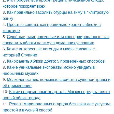
которое покоряет всех
3.
Как правильно засолить огурцы на зиму в 1-литровую
банку
4.
Простые советы: как правильно хранить яблоки в
квартире
5.
Сушёные, замороженные или консервированные: как
сохранить яблоки на зиму в домашних условиях
6.
Какие интересные легенды и мифы связаны с
историей Ступино
7.
Как хранить яблоки долго: 5 проверенных способов
8.
Какие уникальные экспонаты можно увидеть в
необычных музеях
9.
Мелколепестник: полезные свойства сушёной травы и
её применение
10.
Какие современные кварталы Москвы представляют
новый облик города
11.
Рецепт маринованных огурцов без закатки с уксусом:
простой и вкусный способ