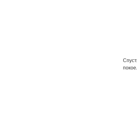
Спуст
покое