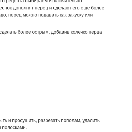
того рецепта выбираем исключительно
еснок дополнят перец и сделают его еще более
о, перец можно подавать как закуску или
сделать более острым, добавив колечко перца
ть и просушить, разрезать пополам, удалить
и полосками.