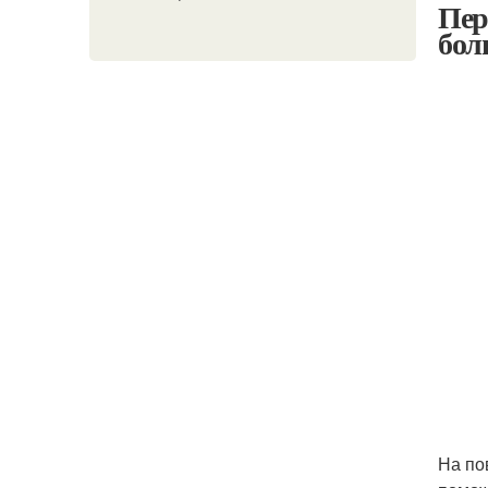
Пер
бол
На по