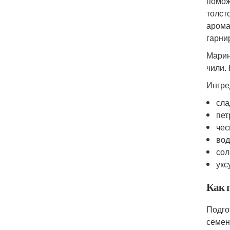
помож
толст
арома
гарни
Марин
чили.
Ингре
сла
пет
чес
вод
сол
укс
Как 
Подго
семен