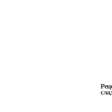
Рец
сла