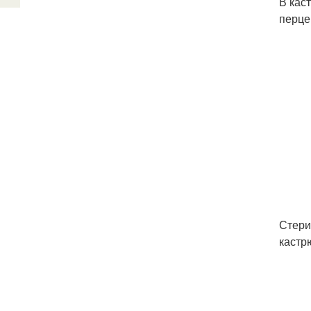
В кас
перце
Стери
кастр