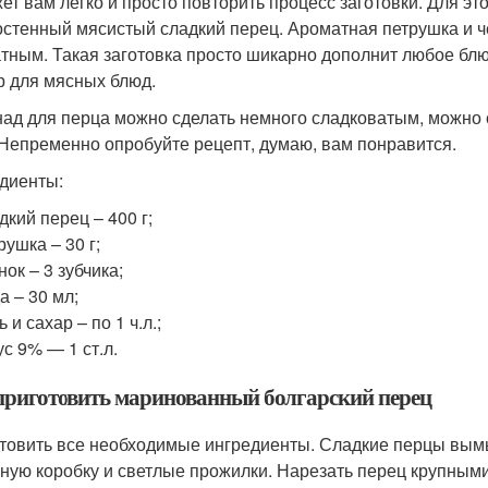
ет вам легко и просто повторить процесс заготовки. Для э
остенный мясистый сладкий перец. Ароматная петрушка и ч
тным. Такая заготовка просто шикарно дополнит любое блюд
р для мясных блюд.
ад для перца можно сделать немного сладковатым, можно 
 Непременно опробуйте рецепт, думаю, вам понравится.
диенты:
дкий перец – 400 г;
рушка – 30 г;
нок – 3 зубчика;
а – 30 мл;
ь и сахар – по 1 ч.л.;
ус 9% — 1 ст.л.
приготовить маринованный болгарский перец
товить все необходимые ингредиенты. Сладкие перцы вымы
ную коробку и светлые прожилки. Нарезать перец крупным