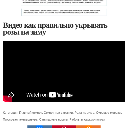
Видео как правильно укрывать
розы на зиму
Категории:
Главный секрет
,
Секрет при укрытии
,
Розы на зиму
,
Суровые морозы
,
Плюсовая температура
,
Санитарные нормы
,
Работы в жаркую погоду