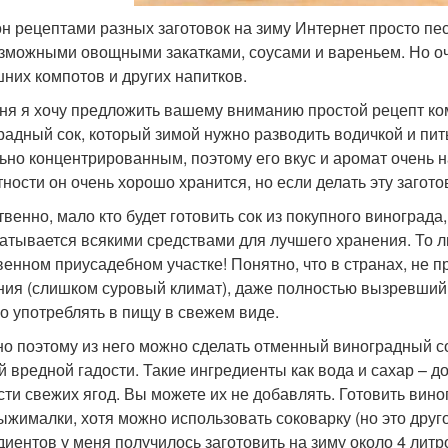
он рецептами разных заготовок на зиму Интернет просто пе
зможными овощными закатками, соусами и вареньем. Но о
них компотов и других напитков.
ня я хочу предложить вашему вниманию простой рецепт ком
радный сок, который зимой нужно разводить водичкой и пить
ьно концентрированным, поэтому его вкус и аромат очень
тности он очень хорошо хранится, но если делать эту загот
твенно, мало кто будет готовить сок из покупного винограда
атывается всякими средствами для лучшего хранения. То л
венном приусадебном участке! Понятно, что в странах, не 
ния (слишком суровый климат), даже полностью вызревший 
о употреблять в пищу в свежем виде.
о поэтому из него можно сделать отменный виноградный сок
й вредной гадости. Такие ингредиенты как вода и сахар – до
сти свежих ягод. Вы можете их не добавлять. Готовить вин
ыжималки, хотя можно использовать соковарку (но это друго
диентов у меня получилось заготовить на зиму около 4 лит