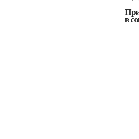
При
в с