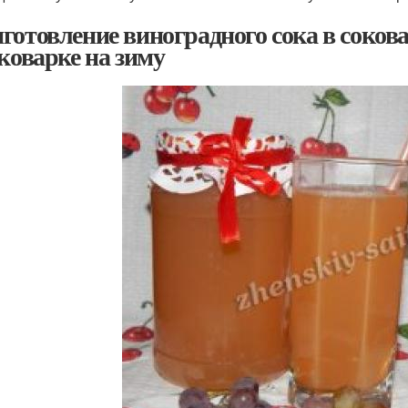
готовление виноградного сока в соков
оковарке на зиму