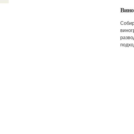
Вино
Собир
виног
разво
подхо