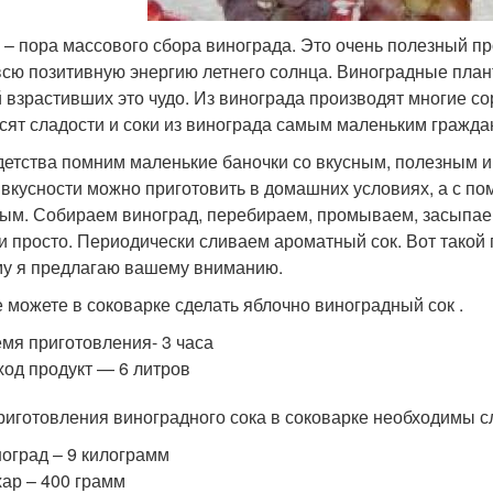
 – пора массового сбора винограда. Это очень полезный пр
всю позитивную энергию летнего солнца. Виноградные план
 взрастивших это чудо. Из винограда производят многие со
сят сладости и соки из винограда самым маленьким гражда
детства помним маленькие баночки со вкусным, полезным 
 вкусности можно приготовить в домашних условиях, а с по
ым. Собираем виноград, перебираем, промываем, засыпаем 
 и просто. Периодически сливаем ароматный сок. Вот такой 
му я предлагаю вашему вниманию.
е можете в соковарке сделать яблочно виноградный сок .
мя приготовления- 3 часа
од продукт — 6 литров
риготовления виноградного сока в соковарке необходимы 
оград – 9 килограмм
ар – 400 грамм