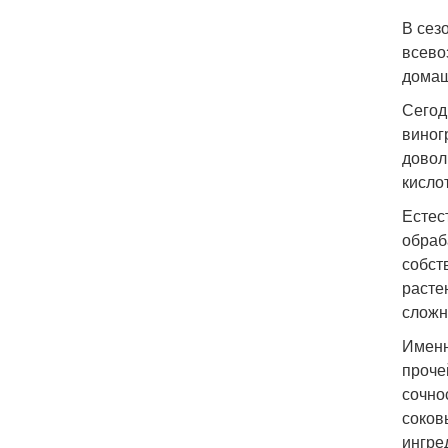
В сез
всево
домаш
Сегод
виног
довол
кисло
Естес
обраб
собст
расте
сложн
Именн
проче
сочно
соков
ингре