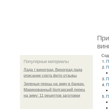
При
вин
Сод
П
Популярные материалы
П
Лада т виноград. Виноград лада
описание сорта фото отзывы
П
Зеленые перцы на зиму в банках.
П
Маринованный болгарский перец
на зиму: 11 рецептов заготовки
П