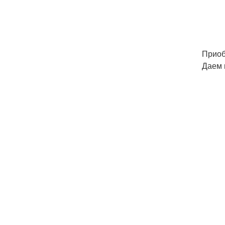
Приоб
Даем 