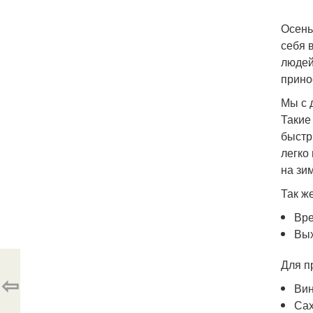
Осень
себя 
людей
прино
Мы с 
Такие
быстр
легко
на зи
Так ж
Вре
Вых
Для п
⇦
Вин
Сах