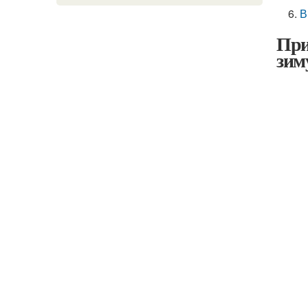
В
При
зим