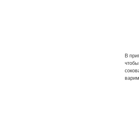
В при
чтобы
соков
варим