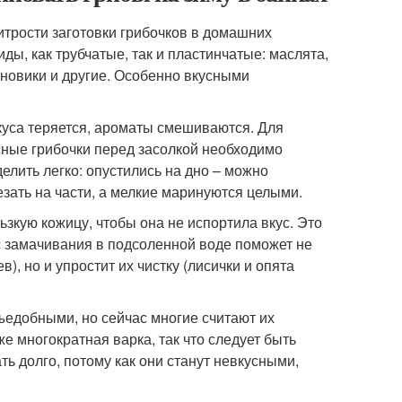
итрости заготовки грибочков в домашних
ды, как трубчатые, так и пластинчатые: маслята,
иновики и другие. Особенно вкусными
вкуса теряется, ароматы смешиваются. Для
сные грибочки перед засолкой необходимо
делить легко: опустились на дно – можно
зать на части, а мелкие маринуются целыми.
ьзкую кожицу, чтобы она не испортила вкус. Это
сс замачивания в подсоленной воде поможет не
в), но и упростит их чистку (лисички и опята
ъедобными, но сейчас многие считают их
же многократная варка, так что следует быть
ть долго, потому как они станут невкусными,