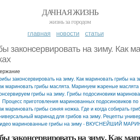
ДАЧНАЯ ЖИЗНЬ
жизнь за городом
главная
новости
статьи
бы законсервировать на зиму. Как м
ках
ержание
рибы законсервировать на зиму. Как мариновать грибы на з
ак мариновать грибы маслята. Маринуем жареные маслята 
онсервируем грибы на зиму. Грибы подосиновики маринова
Процесс приготовления маринованных подосиновиков по
ак мариновать грибы синяя ножка. Где и когда собирать гри
ниверсальный маринад для грибов на зиму. Рецепты униве
идео маринованные грибы на зиму - ВКУСНЕЙШИЙ МАРИ
бы законсервировать на зиму. Как мар