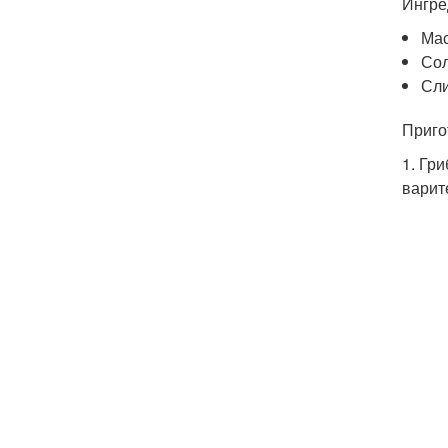
Ингре
Мас
Сол
Сли
Приго
1. Гр
варит