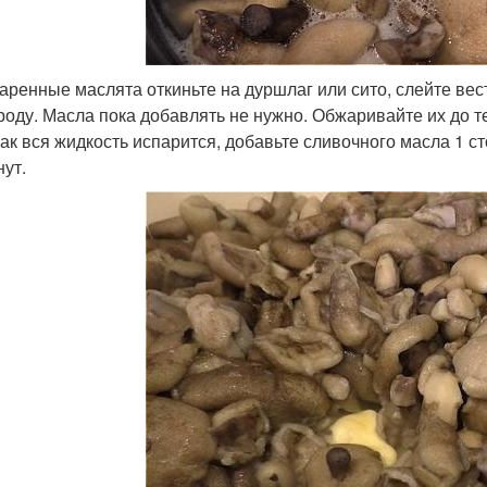
варенные маслята откиньте на дуршлаг или сито, слейте вес
роду. Масла пока добавлять не нужно. Обжаривайте их до те
 как вся жидкость испарится, добавьте сливочного масла 1 
нут.