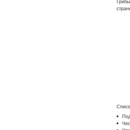
Грибы
стран
Списо
Под
Чес