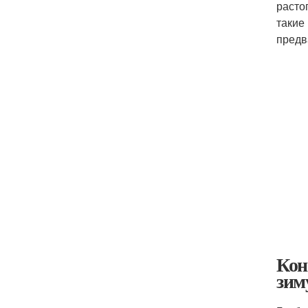
расто
такие
предв
Кон
зим