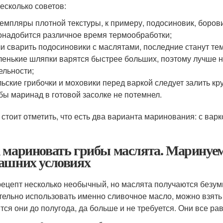
есколько советов:
емпляры плотной текстуры, к примеру, подосиновик, борови
онадобится различное время термообработки;
и сварить подосиновики с маслятами, последние станут т
енькие шляпки варятся быстрее больших, поэтому лучше н
ельности;
ьские грибочки и моховики перед варкой следует залить кру
бы маринад в готовой засолке не потемнел.
 стоит отметить, что есть два варианта маринования: с вар
 мариновать грибы маслята. Маринуем
ашних условиях
рецепт несколько необычный, но маслята получаются безум
тельно использовать именно сливочное масло, можно взять 
тся они до полугода, да больше и не требуется. Они все ра