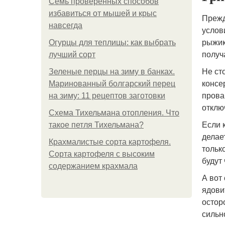
Семь проверенных способов
избавиться от мышей и крыс
Прежд
навсегда
услов
рыжик
Огурцы для теплицы: как выбрать
получ
лучший сорт
Не ст
Зеленые перцы на зиму в банках.
консе
Маринованный болгарский перец
прова
на зиму: 11 рецептов заготовки
отклю
Схема Тихельмана отопления. Что
Если 
такое петля Тихельмана?
делае
Крахмалистые сорта картофеля.
только
Сорта картофеля с высоким
будут
содержанием крахмала
А вот
ядови
остор
сильн