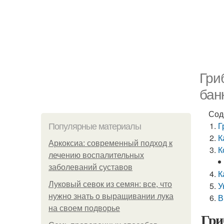
Гри
бан
Сод
Г
Популярные материалы
К
Аркоксиа: современный подход к
К
лечению воспалительных
заболеваний суставов
К
Луковый севок из семян: все, что
У
нужно знать о выращивании лука
В
на своем подворье
Гри