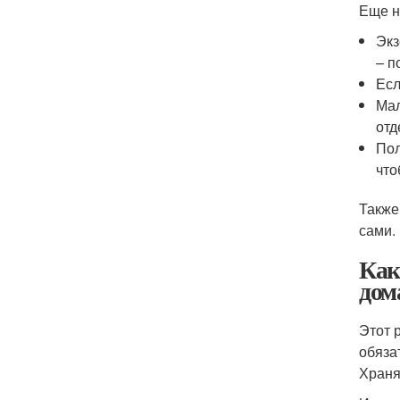
Еще н
Экз
– п
Есл
Мал
отд
Пол
что
Также
сами.
Как
дом
Этот 
обяза
Храня