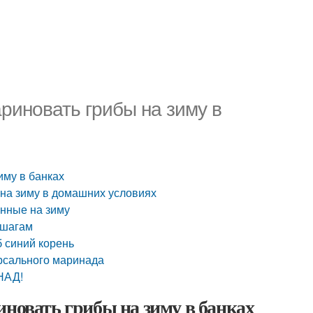
ариновать грибы на зиму в
иму в банках
на зиму в домашних условиях
нные на зиму
 шагам
б синий корень
рсального маринада
НАД!
иновать грибы на зиму в банках