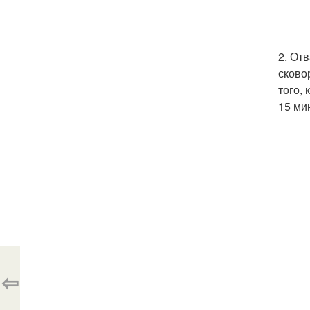
2. От
сково
того,
15 ми
⇦