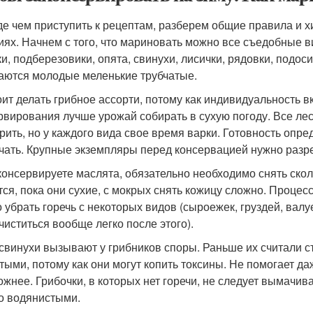
е чем приступить к рецептам, разберем общие правила и х
иях. Начнем с того, что мариновать можно все съедобные ви
и, подберезовики, опята, свинухи, лисички, рядовки, подос
аются молодые меленькие трубчатые.
оит делать грибное ассорти, потому как индивидуальность 
рвирования лучше урожай собирать в сухую погоду. Все ле
рить, но у каждого вида свое время варки. Готовность опре
чать. Крупные экземпляры перед консервацией нужно разре
консервируете маслята, обязательно необходимо снять скол
тся, пока они сухие, с мокрых снять кожицу сложно. Проце
 убрать горечь с некоторых видов (сыроежек, груздей, валуе
 чиститься вообще легко после этого).
 свинухи вызывают у грибников споры. Раньше их считали с
тыми, потому как они могут копить токсины. Не помогает да
ожнее. Грибочки, в которых нет горечи, не следует вымачива
о водянистыми.