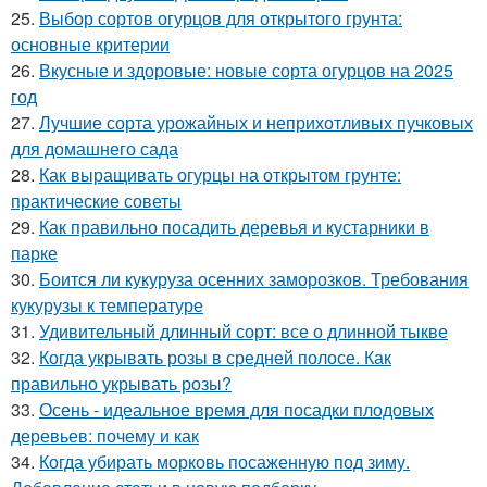
25.
Выбор сортов огурцов для открытого грунта:
основные критерии
26.
Вкусные и здоровые: новые сорта огурцов на 2025
год
27.
Лучшие сорта урожайных и неприхотливых пучковых
для домашнего сада
28.
Как выращивать огурцы на открытом грунте:
практические советы
29.
Как правильно посадить деревья и кустарники в
парке
30.
Боится ли кукуруза осенних заморозков. Требования
кукурузы к температуре
31.
Удивительный длинный сорт: все о длинной тыкве
32.
Когда укрывать розы в средней полосе. Как
правильно укрывать розы?
33.
Осень - идеальное время для посадки плодовых
деревьев: почему и как
34.
Когда убирать морковь посаженную под зиму.