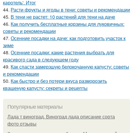
каротель'. Итог
44.
Расти фрукты и ягоды в тени: советы и рекомендации
45.
В тени не растет: 10 растений для тени на даче
46.
Как получить бесплатные корзины для луковичных:
советы и рекомендации
47.
Осенние посадки на даче: как подготовить участок к
зиме
48.
Осенние посадки: какие растения выбрать для
красивого сада в следующем году
49.
Как спасти замерзшую белокочанную капусту: советы
и рекомендации
50.
Как быстро и без потери вкуса разморозить
квашеную капусту: секреты и рецепты
Популярные материалы
Лада т виноград. Виноград лада описание сорта
фото отзывы