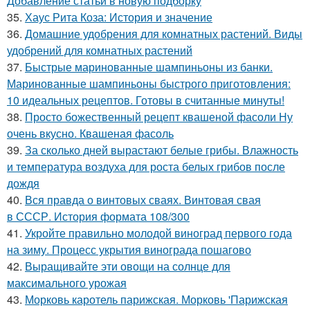
Добавление статьи в новую подборку
35.
Хаус Рита Коза: История и значение
36.
Домашние удобрения для комнатных растений. Виды
удобрений для комнатных растений
37.
Быстрые маринованные шампиньоны из банки.
Маринованные шампиньоны быстрого приготовления:
10 идеальных рецептов. Готовы в считанные минуты!
38.
Просто божественный рецепт квашеной фасоли Ну
очень вкусно. Квашеная фасоль
39.
За сколько дней вырастают белые грибы. Влажность
и температура воздуха для роста белых грибов после
дождя
40.
Вся правда о винтовых сваях. Винтовая свая
в СССР. История формата 108/300
41.
Укройте правильно молодой виноград первого года
на зиму. Процесс укрытия винограда пошагово
42.
Выращивайте эти овощи на солнце для
максимального урожая
43.
Морковь каротель парижская. Морковь 'Парижская