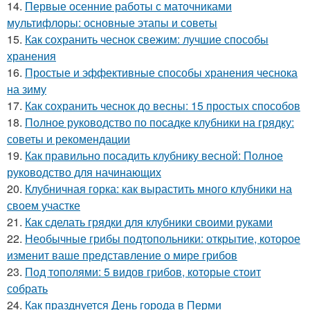
14.
Первые осенние работы с маточниками
мультифлоры: основные этапы и советы
15.
Как сохранить чеснок свежим: лучшие способы
хранения
16.
Простые и эффективные способы хранения чеснока
на зиму
17.
Как сохранить чеснок до весны: 15 простых способов
18.
Полное руководство по посадке клубники на грядку:
советы и рекомендации
19.
Как правильно посадить клубнику весной: Полное
руководство для начинающих
20.
Клубничная горка: как вырастить много клубники на
своем участке
21.
Как сделать грядки для клубники своими руками
22.
Необычные грибы подтопольники: открытие, которое
изменит ваше представление о мире грибов
23.
Под тополями: 5 видов грибов, которые стоит
собрать
24.
Как празднуется День города в Перми