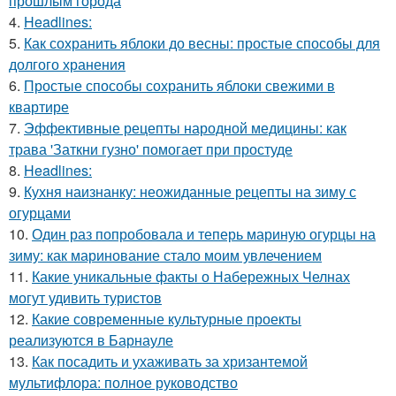
прошлым города
4.
Headlines:
5.
Как сохранить яблоки до весны: простые способы для
долгого хранения
6.
Простые способы сохранить яблоки свежими в
квартире
7.
Эффективные рецепты народной медицины: как
трава 'Заткни гузно' помогает при простуде
8.
Headlines:
9.
Кухня наизнанку: неожиданные рецепты на зиму с
огурцами
10.
Один раз попробовала и теперь мариную огурцы на
зиму: как маринование стало моим увлечением
11.
Какие уникальные факты о Набережных Челнах
могут удивить туристов
12.
Какие современные культурные проекты
реализуются в Барнауле
13.
Как посадить и ухаживать за хризантемой
мультифлора: полное руководство