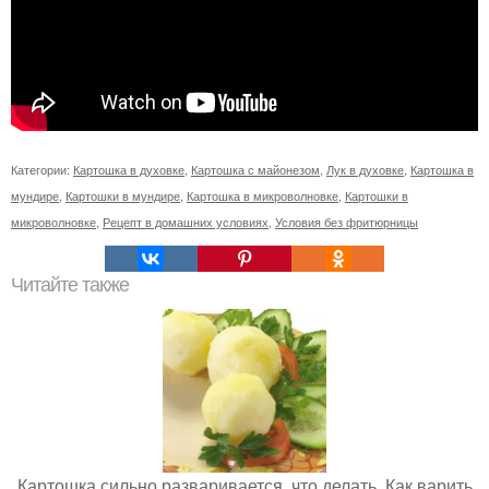
Категории:
Картошка в духовке
,
Картошка с майонезом
,
Лук в духовке
,
Картошка в
мундире
,
Картошки в мундире
,
Картошка в микроволновке
,
Картошки в
микроволновке
,
Рецепт в домашних условиях
,
Условия без фритюрницы
Читайте также
Картошка сильно разваривается, что делать. Как варить