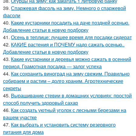
38.
Огурцы на зиму: как закатать 1 литровую банку
39.
Спаржевая фасоль на зиму. Немного о спаржевой
фасоли
40.
Какие кустарники посадить на даче поздней осенью.
Добавление статьи в новую подборку
41.
Осень в теплице: лучшее время для посадки сидерат
42.
КАКИЕ растения и ПОЧЕМУ надо сажать осенью..
Добавление статьи в новую подборку
43.
Какие кустарники и деревья можно сажать в осенний
период. Грамотная посадка — залог успеха
44.
Как сохранить виноград на зиму свежим. Правильно
собираем и растим – долго храним. Агротехнические
секреты
45.
Выращивание стевии в домашних условиях: простой
способ получить здоровый сахар
46.
Как создать уютный уголок с лесными березами на
вашем участке
47.
Как выбрать и установить систему резервного
питания для дома