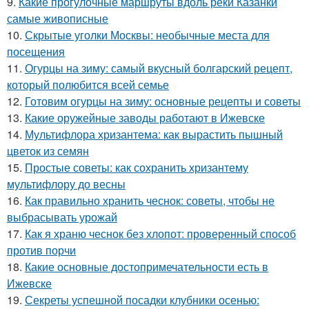
9.
Какие прогулочные маршруты вдоль реки Казанки
самые живописные
10.
Скрытые уголки Москвы: необычные места для
посещения
11.
Огурцы на зиму: самый вкусный болгарский рецепт,
который полюбится всей семье
12.
Готовим огурцы на зиму: основные рецепты и советы
13.
Какие оружейные заводы работают в Ижевске
14.
Мультифлора хризантема: как вырастить пышный
цветок из семян
15.
Простые советы: как сохранить хризантему
мультифлору до весны
16.
Как правильно хранить чеснок: советы, чтобы не
выбрасывать урожай
17.
Как я храню чеснок без хлопот: проверенный способ
против порчи
18.
Какие основные достопримечательности есть в
Ижевске
19.
Секреты успешной посадки клубники осенью: