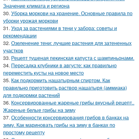
Значение климата и региона
30.
Уборка моркови на хранение. Основные правила по
уборки урожая моркови
31.
Уход за растениями в тени у забора: советы и
рекомендации
32.
Озеленение тени: лучшие растения для затененных
участков
33.
Рецепт тушеная пекинская капуста с шампиньонами.
34.
Пересадка клубники в августе: как правильно
переместить кусты на новое место
35.
Как подкормить нашатырным спиртом. Как
правильно приготовить раствор нашатыря (аммиака)
для подкормки растений
36.
Консервированные жареные грибы вкусный рецепт..
Жареные белые грибы на зиму
37.
Особенности консервирования грибов в банках на
зиму. Как мариновать грибы на зиму в банках по
простому рецепту