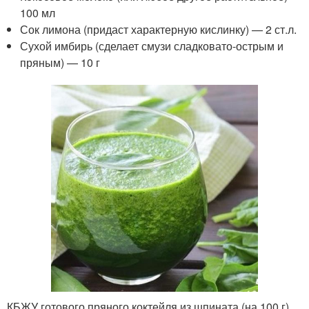
100 мл
Сок лимона (придаст характерную кислинку) — 2 ст.л.
Сухой имбирь (сделает смузи сладковато-острым и
пряным) — 10 г
КБЖУ готового пряного коктейля из шпината (на 100 г)