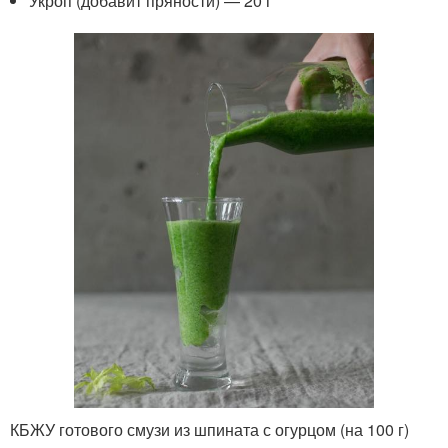
Укроп (добавит пряности) — 20 г
КБЖУ готового смузи из шпината с огурцом (на 100 г)