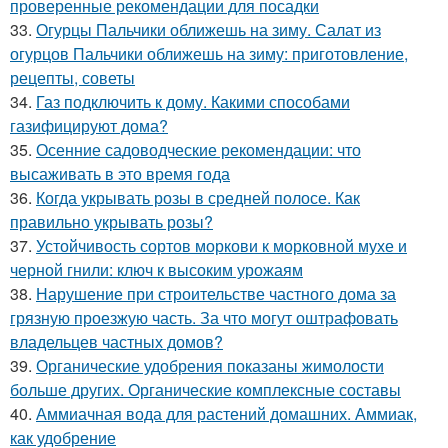
проверенные рекомендации для посадки
33.
Огурцы Пальчики оближешь на зиму. Салат из
огурцов Пальчики оближешь на зиму: приготовление,
рецепты, советы
34.
Газ подключить к дому. Какими способами
газифицируют дома?
35.
Осенние садоводческие рекомендации: что
высаживать в это время года
36.
Когда укрывать розы в средней полосе. Как
правильно укрывать розы?
37.
Устойчивость сортов моркови к морковной мухе и
черной гнили: ключ к высоким урожаям
38.
Нарушение при строительстве частного дома за
грязную проезжую часть. За что могут оштрафовать
владельцев частных домов?
39.
Органические удобрения показаны жимолости
больше других. Органические комплексные составы
40.
Аммиачная вода для растений домашних. Аммиак,
как удобрение