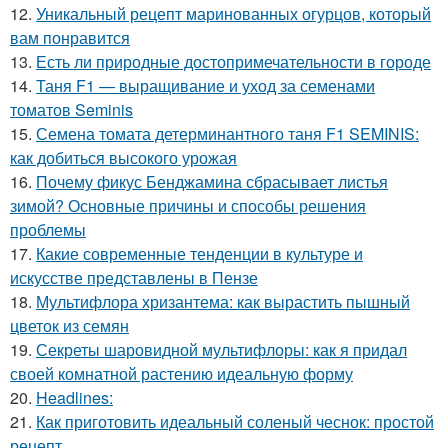
12.
Уникальный рецепт маринованных огурцов, который
вам понравится
13.
Есть ли природные достопримечательности в городе
14.
Таня F1 — выращивание и уход за семенами
томатов Seminis
15.
Семена томата детерминантного таня F1 SEMINIS:
как добиться высокого урожая
16.
Почему фикус Бенджамина сбрасывает листья
зимой? Основные причины и способы решения
проблемы
17.
Какие современные тенденции в культуре и
искусстве представлены в Пензе
18.
Мультифлора хризантема: как вырастить пышный
цветок из семян
19.
Секреты шаровидной мультифлоры: как я придал
своей комнатной растению идеальную форму
20.
Headlines:
21.
Как приготовить идеальный соленый чеснок: простой
рецепт