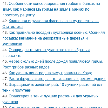
41.
Особенности консервирования грибов в банках на
зиму. Как мариновать грибы на зиму в банках по
простому рецепту
42.
Квашеная стручковая фасоль на зиму рецепты. —
Статистика
43.
Как правильно посадить кустарники осенью. Осенняя
посадка: внимание на декоративные деревья и
кустарники
44.
Овощи для тенистых участков: как выбрать и
вырастить
45.
Через сколько дней после дождя появляются грибы.
Рост грибов разных видов
46.
Как укрыть виноград на зиму правильно. Когда
47.
Расти фрукты и ягоды в тени: советы и рекомендации
48.
Выращивайте зелёный рай: 10 лучших растений для
тени и полутени
49.
Оранжерея в тени: лучшие растения для укрытых
участков
50.
Как правильно подготовить картошку к хранению на