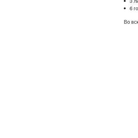
3 л
6 г
Во вс