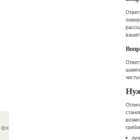
Ответ
повер
рассо
вашег
Вопро
Ответ
шампи
чисты
Нуж
Отлич
стано
возмо
⇦
грибо
луч