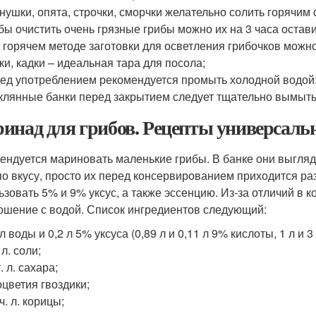
нушки, опята, строчки, сморчки желательно солить горячим
бы очистить очень грязные грибы можно их на 3 часа остав
 горячем методе заготовки для осветления грибочков можно 
ки, кадки – идеальная тара для посола;
ед употреблением рекомендуется промыть холодной водой
клянные банки перед закрытием следует тщательно вымыть
инад для грибов. Рецепты универсаль
ендуется мариновать маленькие грибы. В банке они выгля
по вкусу, просто их перед консервированием приходится ра
ьзовать 5% и 9% уксус, а также эссенцию. Из-за отличий в 
ошение с водой. Список ингредиентов следующий:
 л воды и 0,2 л 5% уксуса (0,89 л и 0,11 л 9% кислоты, 1 л и 3
 л. соли;
т. л. сахара;
оцветия гвоздики;
 ч. л. корицы;