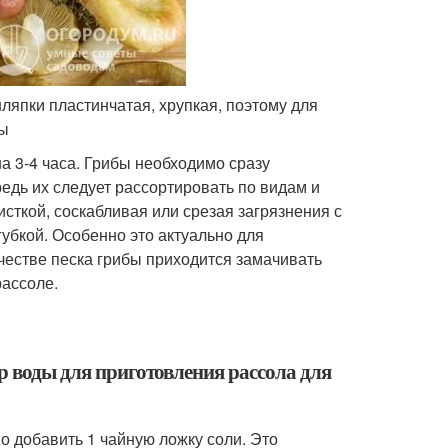
япки пластинчатая, хрупкая, поэтому для
ры
а 3-4 часа. Грибы необходимо сразу
едь их следует рассортировать по видам и
сткой, соскабливая или срезая загрязнения с
губкой. Особенно это актуально для
честве песка грибы приходится замачивать
рассоле.
тр воды для приготовления рассола для
о добавить 1 чайную ложку соли. Это