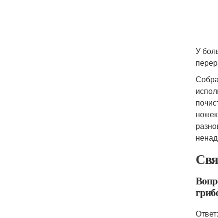
У бол
перер
Собра
испол
почис
ножек
разно
ненад
Свя
Вопро
гриб
Ответ