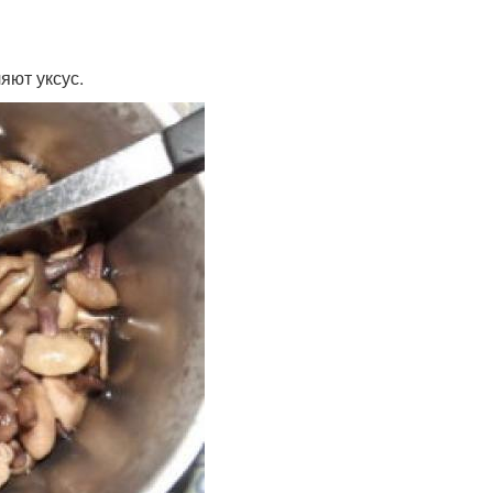
яют уксус.