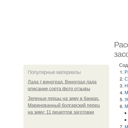
Рас
зас
Сод
Р
Популярные материалы
С
Лада т виноград. Виноград лада
Н
описание сорта фото отзывы
М
Зеленые перцы на зиму в банках.
У
Маринованный болгарский перец
М
на зиму: 11 рецептов заготовки
М