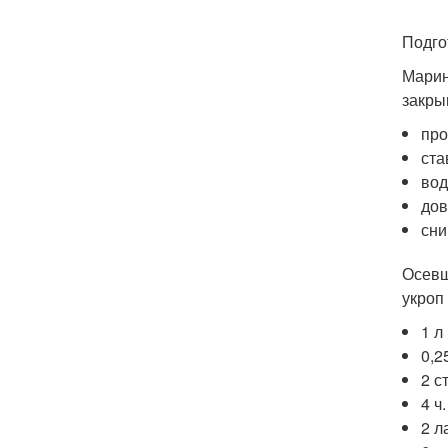
Подго
Марин
закры
про
ста
вод
дов
сни
Осевш
укроп
1 л
0,2
2 с
4 ч.
2 л