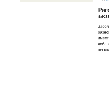
Рас
зас
Засол
разно
имеет
добав
неско