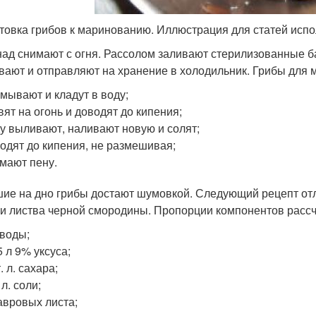
товка грибов к маринованию. Иллюстрация для статей испо
ад снимают с огня. Рассолом заливают стерилизованные ба
вают и отправляют на хранение в холодильник. Грибы для м
мывают и кладут в воду;
вят на огонь и доводят до кипения;
у выливают, наливают новую и солят;
одят до кипения, не размешивая;
мают пену.
ие на дно грибы достают шумовкой. Следующий рецепт отли
 и листва черной смородины. Пропорции компонентов рассчи
 воды;
5 л 9% уксуса;
т. л. сахара;
 л. соли;
авровых листа;