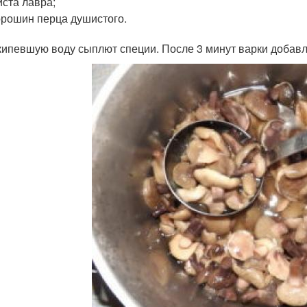
иста лавра;
орошин перца душистого.
кипевшую воду сыплют специи. После 3 минут варки добавл