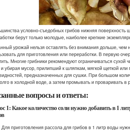
ьшинства условно-съедобных грибов нижняя поверхность шл
аботки берут только молодые, наиболее крепкие экземпля
нный урожай нельзя оставлять без внимания дольше, чем н
ьзовать для приготовления или переработки. В первую очер
тить. Многие грибники рекомендуют ограничиваться сухой чи
 и убирая мусор, прилипший к шляпкам, мягкой щеткой или 
видностей, предназначенных для сушки. При большом коли
олго в холодной воде, а затем промывать и проваривать в 
занные вопросы и ответы:
с 1: Какое количество соли нужно добавить в 1 ли
ов
: Для приготовления рассола для грибов в 1 литр воды нужн