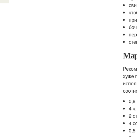
сви
что
при
боч
пер
сте
Мар
Реком
хуже 
испол
соотн
0,8
4 ч.
2 с
4 с
0,5