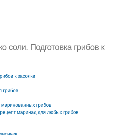
ко соли. Подготовка грибов к
грибов к засолке
я грибов
х маринованных грибов
 рецепт маринад для любых грибов
лисичек