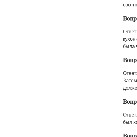
соотн
Вопр
Ответ
кухон
была 
Вопро
Ответ
Затем
долже
Вопро
Ответ
был х
Вопро