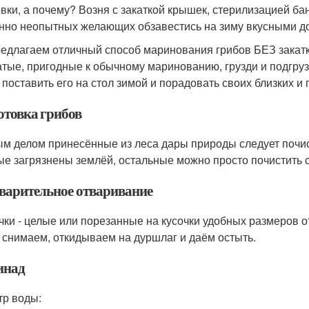
овки, а почему? Возня с закаткой крышек, стерилизацией ба
нно неопытных желающих обзавестись на зиму вкусными д
едлагаем отличный способ маринования грибов БЕЗ закатки
атые, пригодные к обычному маринованию, грузди и подгрузд
 поставить его на стол зимой и порадовать своих близких и 
отовка грибов
м делом принесённые из леса дары природы следует почист
ые загрязнены землёй, остальные можно просто почистить 
варительное отваривание
чки - целые или порезанные на кусочки удобных размеров о
 снимаем, откидываем на дуршлаг и даём остыть.
инад
тр воды: