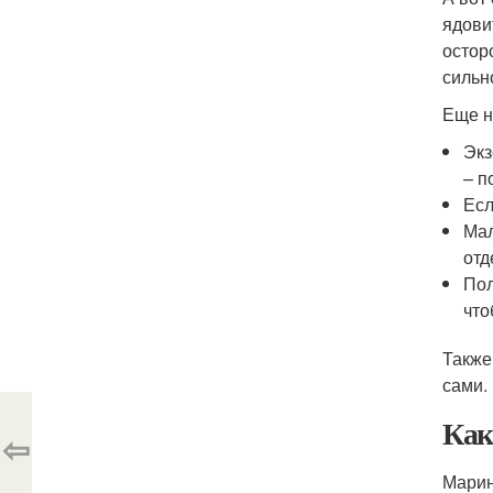
ядови
остор
сильн
Еще н
Экз
– п
Есл
Мал
отд
Пол
что
Также
сами.
Как
⇦
Марин