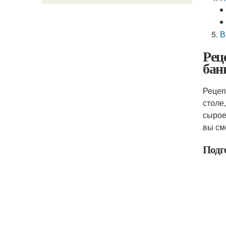
В
Рец
бан
Рецеп
столе
сырое
вы см
Подго