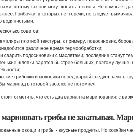
тыми, потому как они могут копить токсины. Не помогает да
ожнее. Грибочки, в которых нет горечи, не следует вымачива
о водянистыми.
есколько советов:
емпляры плотной текстуры, к примеру, подосиновик, борови
онадобится различное время термообработки;
и сварить подосиновики с маслятами, последние станут т
енькие шляпки варятся быстрее больших, поэтому лучше н
ельности;
ьские грибочки и моховики перед варкой следует залить кру
бы маринад в готовой засолке не потемнел.
 стоит отметить, что есть два варианта маринования: с вар
 мариновать грибы не закатывая. Мар
ованные овощи и грибы - вкусные продукты. Но хозяйки ча