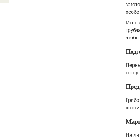
загот
особе
Мы пр
трубч
чтобы
Подг
Первы
котор
Пред
Грибо
потом
Мар
На ли