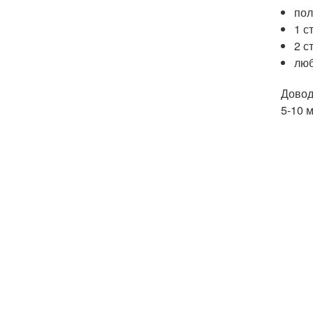
пол
1 с
2 с
люб
Довод
5-10 