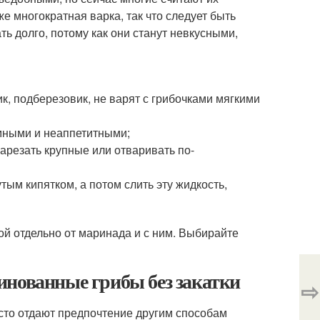
же многократная варка, так что следует быть
ть долго, потому как они станут невкусными,
к, подберезовик, не варят с грибочками мягкими
емными и неаппетитными;
арезать крупные или отваривать по-
тым кипятком, а потом слить эту жидкость,
кой отдельно от маринада и с ним. Выбирайте
инованные грибы без закатки
⇨
сто отдают предпочтение другим способам