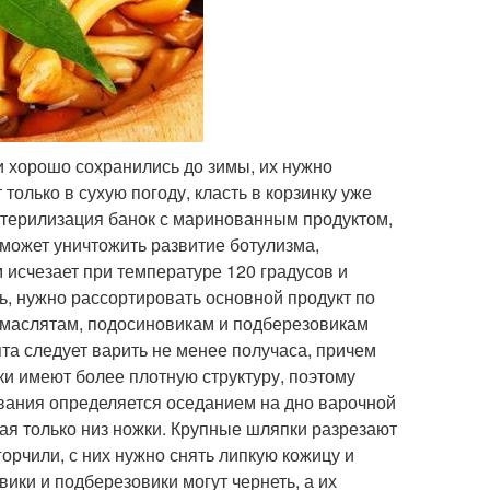
 хорошо сохранились до зимы, их нужно
только в сухую погоду, класть в корзинку уже
терилизация банок с маринованным продуктом,
может уничтожить развитие ботулизма,
 исчезает при температуре 120 градусов и
ь, нужно рассортировать основной продукт по
у, маслятам, подосиновикам и подберезовикам
ята следует варить не менее получаса, причем
ки имеют более плотную структуру, поэтому
вания определяется оседанием на дно варочной
ая только низ ножки. Крупные шляпки разрезают
горчили, с них нужно снять липкую кожицу и
ики и подберезовики могут чернеть, а их