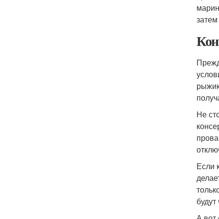
марин
затем
Кон
Прежд
услов
рыжик
получ
Не ст
консе
прова
отклю
Если 
делае
только
будут
А вот