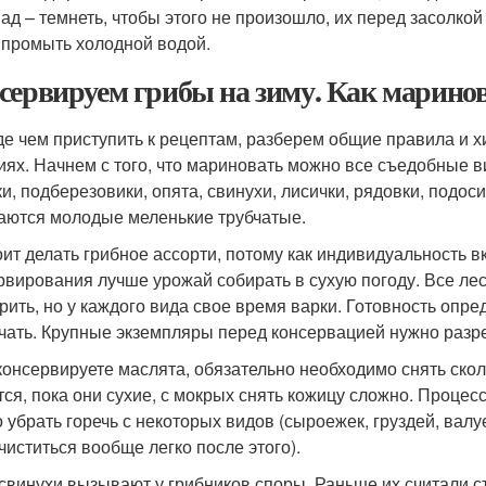
ад – темнеть, чтобы этого не произошло, их перед засолкой 
 промыть холодной водой.
сервируем грибы на зиму. Как маринов
е чем приступить к рецептам, разберем общие правила и х
иях. Начнем с того, что мариновать можно все съедобные ви
и, подберезовики, опята, свинухи, лисички, рядовки, подос
аются молодые меленькие трубчатые.
оит делать грибное ассорти, потому как индивидуальность 
рвирования лучше урожай собирать в сухую погоду. Все ле
рить, но у каждого вида свое время варки. Готовность опре
чать. Крупные экземпляры перед консервацией нужно разре
консервируете маслята, обязательно необходимо снять скол
тся, пока они сухие, с мокрых снять кожицу сложно. Проце
 убрать горечь с некоторых видов (сыроежек, груздей, валуе
 чиститься вообще легко после этого).
 свинухи вызывают у грибников споры. Раньше их считали с