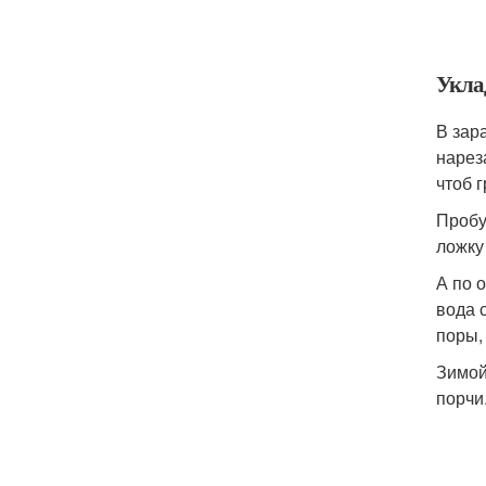
Укла
В зар
нарез
чтоб 
Пробу
ложку
А по 
вода 
поры,
Зимой
порчи