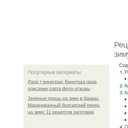
Рец
зим
Сод
Р
Популярные материалы
Лада т виноград. Виноград лада
К
описание сорта фото отзывы
К
Зеленые перцы на зиму в банках.
Маринованный болгарский перец
на зиму: 11 рецептов заготовки
П