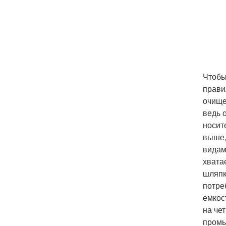
Чтобы
прави
очище
ведь 
носит
выше,
видам
хвата
шляпк
потре
емкос
на че
промы