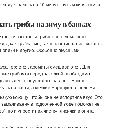
следует залить на 10 минут крутым кипятком, а
ать грибы на зиму в банках
итрости заготовки грибочков в домашних
ды, как трубчатые, так и пластинчатые: маслята,
иновики и другие. Особенно вкусными
вкуса теряется, ароматы смешиваются. Для
сные грибочки перед засолкой необходимо
делить легко: опустились на дно – можно
зать на части, а мелкие маринуются целыми.
ьзкую кожицу, чтобы она не испортила вкус. Это
сс замачивания в подсоленной воде поможет не
в), но и упростит их чистку (лисички и опята
ъедобными, но сейчас многие считают их