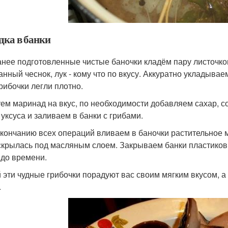
дка в банки
анее подготовленные чистые баночки кладём пару листочко
анный чеснок, лук - кому что по вкусу. Аккуратно укладывае
грибочки легли плотно.
ем маринад на вкус, по необходимости добавляем сахар, с
 уксуса и заливаем в банки с грибами.
окончанию всех операций вливаем в баночки растительное м
скрылась под масляным слоем. Закрываем банки пластико
 до времени.
 эти чудные грибочки порадуют вас своим мягким вкусом, а
.