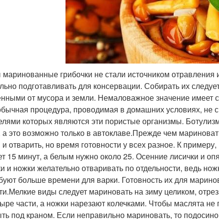
 маринованные грибочки не стали источником отравления и
льно подготавливать для консервации. Собирать их следует 
нными от мусора и земли. Немаловажное значение имеет с
обычная процедура, проводимая в домашних условиях, не с
елями которых являются эти пористые организмы. Ботулизм
 а это возможно только в автоклаве.Прежде чем мариноват
 и отварить, но время готовности у всех разное. К пример
ет 15 минут, а белым нужно около 25. Осенние лисички и оп
и и ножки желательно отваривать по отдельности, ведь нож
буют больше времени для варки. Готовность их для марино
ти.Мелкие виды следует мариновать на зиму целиком, отрез
тыре части, а ножки нарезают колечками. Чтобы маслята не 
ть под краном. Если неправильно мариновать, то подосинов