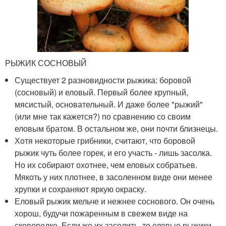
РЫЖИК СОСНОВЫЙ
Существует 2 разновидности рыжика: боровой
(сосновый) и еловый. Первый более крупный,
мясистый, основательный. И даже более "рыжий"
(или мне так кажется?) по сравнению со своим
еловым братом. В остальном же, они почти близнецы.
Хотя некоторые грибники, считают, что боровой
рыжик чуть более горек, и его участь - лишь засолка.
Но их собирают охотнее, чем еловых собратьев.
Мякоть у них плотнее, в засоленном виде они менее
хрупки и сохраняют яркую окраску.
Еловый рыжик мельче и нежнее соснового. Он очень
хорош, будучи пожаренным в свежем виде на
сковородке. Если же их засолить, то еловые рыжики