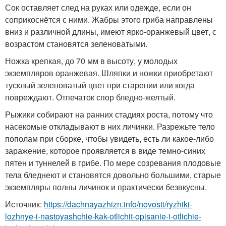
Сок оставляет след на руках или одежде, если он
соприкоснётся с ними. Жабры этого гриба направлены
вниз и различной длины, имеют ярко-оранжевый цвет, с
возрастом становятся зеленоватыми.
Ножка крепкая, до 70 мм в высоту, у молодых
экземпляров оранжевая. Шляпки и ножки приобретают
тусклый зеленоватый цвет при старении или когда
повреждают. Отпечаток спор бледно-желтый.
Рыжики собирают на ранних стадиях роста, потому что
насекомые откладывают в них личинки. Разрежьте тело
пополам при сборке, чтобы увидеть, есть ли какое-либо
заражение, которое проявляется в виде темно-синих
пятен и туннелей в грибе. По мере созревания плодовые
тела бледнеют и становятся довольно большими, старые
экземпляры полны личинок и практически безвкусны.
Источник:
https://dachnayazhizn.info/novosti/ryzhiki-
lozhnye-i-nastoyashchie-kak-otlichit-opisanie-i-otlichie-