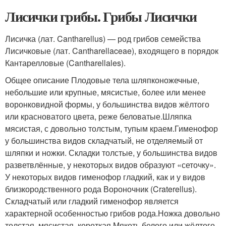
Лисички грибы. Грибы Лисички
Лисичка (лат. Cantharellus) — род грибов семейства
Лисичковые (лат. Cantharellaceae), входящего в порядок
Кантарелловые (Cantharellales).
Общее описание Плодовые тела шляпконожечные,
небольшие или крупные, мясистые, более или менее
воронковидной формы, у большинства видов жёлтого
или красноватого цвета, реже беловатые.Шляпка
мясистая, с довольно толстым, тупым краем.Гименофор
у большинства видов складчатый, не отделяемый от
шляпки и ножки. Складки толстые, у большинства видов
разветвлённые, у некоторых видов образуют «сеточку».
У некоторых видов гименофор гладкий, как и у видов
близкородственного рода Вороночник (Craterellus).
Складчатый или гладкий гименофор является
характерной особенностью грибов рода.Ножка довольно
толстая, мясистая, короткая.Мякоть белого или жёлтого