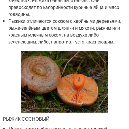
качествах. Рыжики очень питательны. Они
превосходят по калорийности куриные яйца и мясо
говядины.
Рыжики отличаются союзом с хвойными деревьями,
рыже-зелёным цветом шляпки и мякоти, рыжим или
красным млечным соком, на воздухе либо
зеленеющим, либо, напротив, густо краснеющим.
РЫЖИК СОСНОВЫЙ
Мякоть этих грибов ломкая, выделяет терпкий,