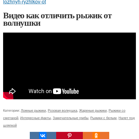
lozhnyh-ryzhikov-ot
Видео как отличить рыжик от
волнушки
Категории:
Ложные рыжики
,
Розовая волнушка
,
Жареные рыжики
,
Рыжики со
сметаной
,
Интересные факты
,
Замечательные грибы
,
Рыжики с белым
,
Налет под
шляпкой