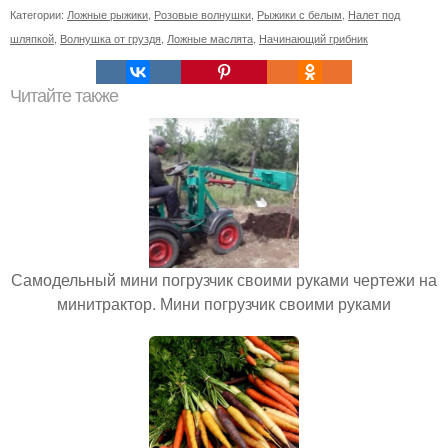
Категории:
Ложные рыжики
,
Розовые волнушки
,
Рыжики с белым
,
Налет под
шляпкой
,
Волнушка от груздя
,
Ложные маслята
,
Начинающий грибник
Читайте также
Самодельный мини погрузчик своими руками чертежи на
минитрактор. Мини погрузчик своими руками