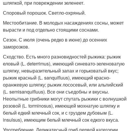
шляпкой, при повреждении зеленеет.
Споровый порошок. Светло-охряный.
Местообитание. В молодых насаждениях сосны, может
вырасти и под отдельно стоящими соснами.
Сезон. С июля (очень редко в июне) до осенних
заморозков.
Сходство. Есть много разновидностей рыжика: рыжик
еловый (L. deterrimus), имеющий синевато-зеленоватую
шляпку, невыразительный запах и горьковатый вкус;
рыжик красный (L. sanquifluus), имеющий красно-
оранжевую шляпку; рыжик лососевый, или альпийский
(L. semisanquifluus). Все они съедобны и вкусны.
Неопытные грибники могут спутать рыжики с волнушкой
розовой (L. torminosus), имеющей мохнатую шляпку и
белый едкий млечный сок, и с груздем дубовым (L.
insulsus), имеющим белый млечный сок едкого вкуса.
Употребление. Деликатесный гриб первой категории,