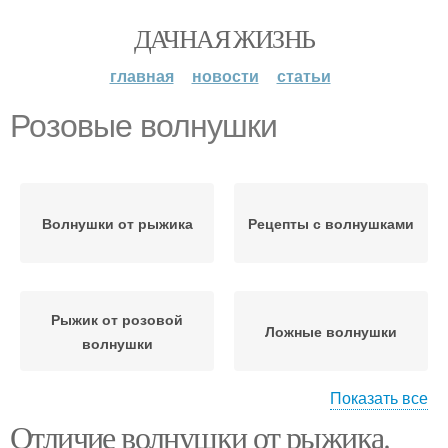
ДАЧНАЯ ЖИЗНЬ
главная
новости
статьи
Розовые волнушки
Волнушки от рыжика
Рецепты с волнушками
Рыжик от розовой
Ложные волнушки
волнушки
Показать все
Отличие волнушки от рыжика.
Розовая волнушка
Рыжик от волнушки