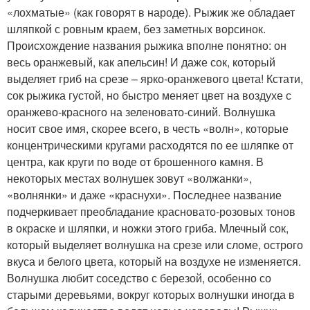
«лохматые» (как говорят в народе). Рыжик же обладает
шляпкой с ровным краем, без заметных ворсинок.
Происхождение названия рыжика вполне понятно: он
весь оранжевый, как апельсин! И даже сок, который
выделяет гриб на срезе – ярко-оранжевого цвета! Кстати,
сок рыжика густой, но быстро меняет цвет на воздухе с
оранжево-красного на зеленовато-синий. Волнушка
носит свое имя, скорее всего, в честь «волн», которые
концентрическими кругами расходятся по ее шляпке от
центра, как круги по воде от брошенного камня. В
некоторых местах волнушек зовут «волжанки»,
«волнянки» и даже «краснухи». Последнее название
подчеркивает преобладание красновато-розовых тонов
в окраске и шляпки, и ножки этого гриба. Млечный сок,
который выделяет волнушка на срезе или сломе, острого
вкуса и белого цвета, который на воздухе не изменяется.
Волнушка любит соседство с березой, особенно со
старыми деревьями, вокруг которых волнушки иногда в