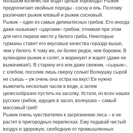
большом количестве водят целые хороводы! Рыжик
предпочитает хвойные породы - сосну и ель. Поэтому
различают рыжик еловый и рыжик сосновый.
Рыжик – один из самых деликатесных грибов. Его иногда
даже называют «царским» грибом, отнимая при этом
для него первое место у белого гриба. Некоторые
гурманы ставят его вкусовые качества гораздо выше,
чем у белого. К тому же, он более редок, чем боровик. В
кулинарии рыжик и солят, и маринуют и жарят (даже не
вымачивая!). В старину его ели даже свежим, «сырым»,
с хлебом, посолив лишь сверху солью! Волнушку сырой
не съешь – уж очень она остра на вкус! Ее нужно
вымочить несколько часов в воде, а затем
целесообразно пустить на засолку. Кстати, из всех наших
русских грибов, идущих в засол, волнушка – самый
массовый гриб!
Рыжик очень чувствителен к загрязнению леса – и не
растет в пригородных перелесках. Ему подавай чистый
воздух и здоровую, свободную от промышленных