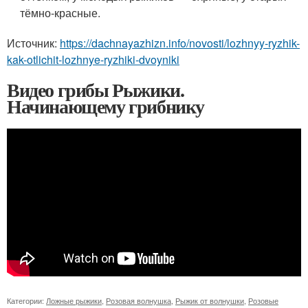
тёмно-красные.
Источник:
https://dachnayazhizn.info/novosti/lozhnyy-ryzhik-
kak-otlichit-lozhnye-ryzhiki-dvoyniki
Видео грибы Рыжики.
Начинающему грибнику
Категории:
Ложные рыжики
,
Розовая волнушка
,
Рыжик от волнушки
,
Розовые