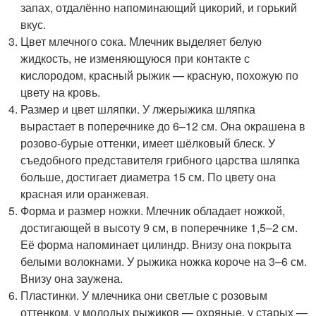
запах, отдалённо напоминающий цикорий, и горький
вкус.
Цвет млечного сока. Млечник выделяет белую
жидкость, не изменяющуюся при контакте с
кислородом, красный рыжик — красную, похожую по
цвету на кровь.
Размер и цвет шляпки. У лжерыжика шляпка
вырастает в поперечнике до 6–12 см. Она окрашена в
розово-бурые оттенки, имеет шёлковый блеск. У
съедобного представителя грибного царства шляпка
больше, достигает диаметра 15 см. По цвету она
красная или оранжевая.
Форма и размер ножки. Млечник обладает ножкой,
достигающей в высоту 9 см, в поперечнике 1,5–2 см.
Её форма напоминает цилиндр. Внизу она покрыта
белыми волокнами. У рыжика ножка короче на 3–6 см.
Внизу она заужена.
Пластинки. У млечника они светлые с розовым
оттенком, у молодых рыжиков — охряные, у старых —