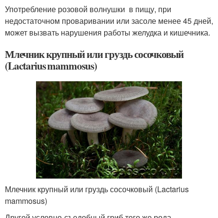
Употребление розовой волнушки в пищу, при
недостаточном проваривании или засоле менее 45 дней,
может вызвать нарушения работы желудка и кишечника.
Млечник крупный или груздь сосочковый
(Lactarius mammosus)
Млечник крупный или груздь сосочковый (Lactarius
mammosus)
Другой условно-съедобный гриб того же рода,