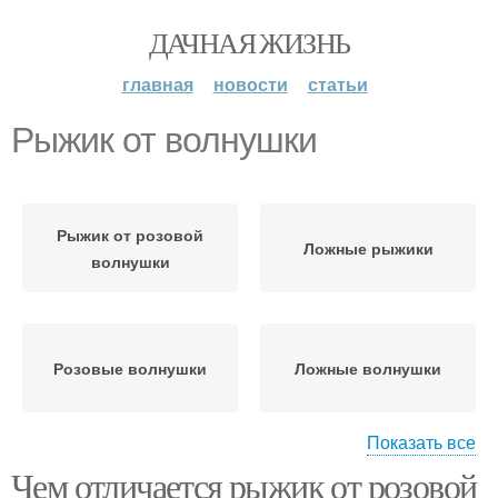
ДАЧНАЯ ЖИЗНЬ
главная
новости
статьи
Рыжик от волнушки
Рыжик от розовой
Ложные рыжики
волнушки
Розовые волнушки
Ложные волнушки
Показать все
Чем отличается рыжик от розовой
Розовая волнушка
Рыжики по мякоти