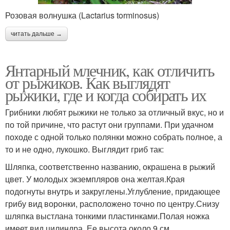
Розовая волнушка (Lactarius torminosus)
читать дальше →
Янтарный млечник, как отличить
от рыжиков. Как выглядят
рыжики, где и когда собирать их
Грибники любят рыжики не только за отличный вкус, но и
по той причине, что растут они группами. При удачном
походе с одной только полянки можно собрать полное, а
то и не одно, лукошко. Выглядит гриб так:
Шляпка, соответственно названию, окрашена в рыжий
цвет. У молодых экземпляров она желтая.Края
подогнуты внутрь и закруглены.Углубление, придающее
грибу вид воронки, расположено точно по центру.Снизу
шляпка выстлана тонкими пластинками.Полая ножка
имеет вид цилиндра. Ее высота около 9 см.