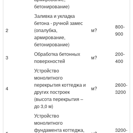
бетонирование)
Заливка и укладка
бетона - ручной замес
800-
2
(опалубка,
м?
900
армирование,
бетонирование)
Обработка бетонных
200-
3
м?
поверхностей
400
Устройство
монолитного
перекрытия коттеджа и
2600-
4
м?
других построек
3200
(высота перекрытия –
до 3,0 м)
Устройство
монолитного
фундамента коттеджа,
3200-